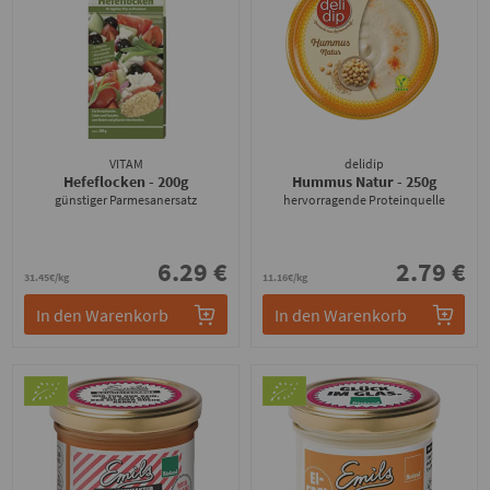
VITAM
delidip
Hefeflocken
- 200g
Hummus Natur
- 250g
günstiger Parmesanersatz
hervorragende Proteinquelle
6.29 €
2.79 €
31.45€/kg
11.16€/kg
In den Warenkorb
In den Warenkorb