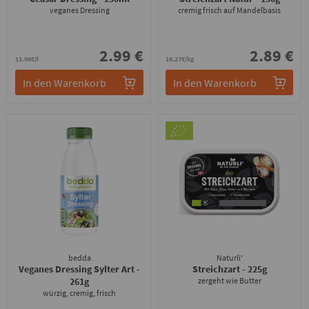
veganes Dressing
cremig frisch auf Mandelbasis
2.99 €
2.89 €
11.96€/l
19.27€/kg
In den Warenkorb
In den Warenkorb
bedda
Naturli'
Veganes Dressing Sylter Art
-
Streichzart
- 225g
261g
zergeht wie Butter
würzig, cremig, frisch