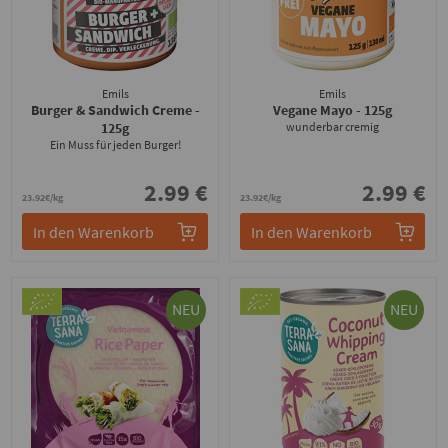
Emils
Emils
Burger & Sandwich Creme
-
Vegane Mayo
- 125g
125g
wunderbar cremig
Ein Muss für jeden Burger!
2.99 €
2.99 €
23.92€/kg
23.92€/kg
In den Warenkorb
In den Warenkorb
NEU
NEU