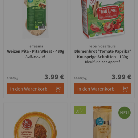
Terrasana
le pain des fleurs
Weizen Pita - Pita Wheat
- 480g
Blumenbrot °Tomate Paprika°
Aufbackbrot
Knusprige Schnitten
- 150g
ideal für einen Aperitif
3.99 €
3.99 €
8.31€/kg
26.60€/kg
In den Warenkorb
In den Warenkorb
NEU