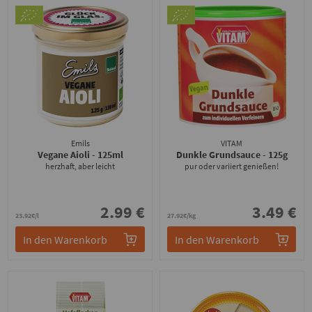
Emils
VITAM
Vegane Aioli
- 125ml
Dunkle Grundsauce
- 125g
herzhaft, aber leicht
pur oder variiert genießen!
2.99 €
3.49 €
23.92€/l
27.92€/kg
In den Warenkorb
In den Warenkorb