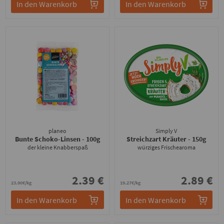
In den Warenkorb
In den Warenkorb
planeo
Simply V
Bunte Schoko-Linsen
- 100g
Streichzart Kräuter
- 150g
der kleine Knabberspaß
würziges Frischearoma
2.39 €
2.89 €
23.90€/kg
19.27€/kg
In den Warenkorb
In den Warenkorb