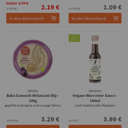
bisher
2.79 €
2.19 €
1.09 €
8.76€/kg
10.90€/kg
In den Warenkorb
In den Warenkorb
delidip
Sanchon
Baba Ganoush Melanzani Dip
-
Vegane Worcester Sauce
-
200g
140ml
gegrillte Aubergine und nussige Tahina
nach traditioneller Rezeptur
3.29 €
3.99 €
16.45€/kg
28.50€/l