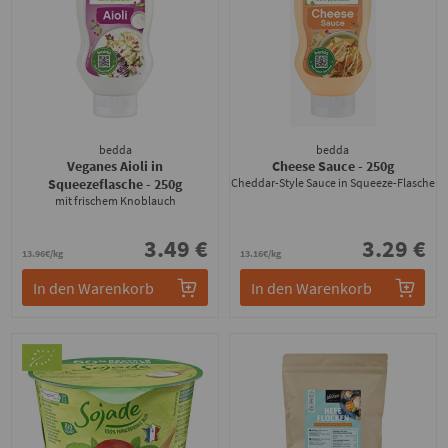
bedda
bedda
Veganes Aioli in
Cheese Sauce
- 250g
Squeezeflasche
- 250g
Cheddar-Style Sauce in Squeeze-Flasche
mit frischem Knoblauch
3.49 €
3.29 €
13.96€/kg
13.16€/kg
In den Warenkorb
In den Warenkorb