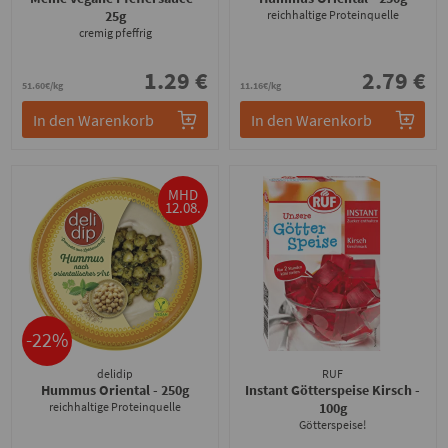
25g
reichhaltige Proteinquelle
cremig pfeffrig
1.29 €
2.79 €
51.60€/kg
11.16€/kg
In den Warenkorb
In den Warenkorb
MHD
12.08.
-22%
delidip
RUF
Hummus Oriental
- 250g
Instant Götterspeise Kirsch
-
reichhaltige Proteinquelle
100g
Götterspeise!