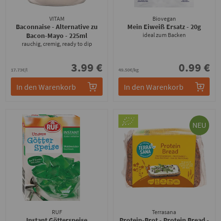
VITAM
Biovegan
Baconnaise - Alternative zu
Mein Eiweiß Ersatz
- 20g
Bacon-Mayo
- 225ml
ideal zum Backen
rauchig, cremig, ready to dip
3.99 €
0.99 €
17.73€/l
49.50€/kg
In den Warenkorb
In den Warenkorb
NEU
RUF
Terrasana
Instant Götterspeise
Protein-Brot - Protein Bread
-