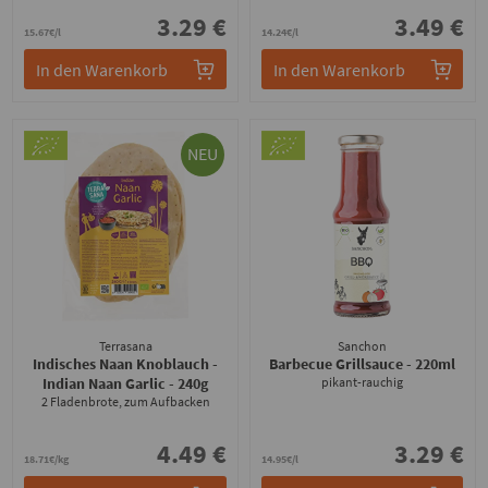
3.29 €
3.49 €
15.67€/l
14.24€/l
In den Warenkorb
In den Warenkorb
NEU
Terrasana
Sanchon
Indisches Naan Knoblauch -
Barbecue Grillsauce
- 220ml
Indian Naan Garlic
- 240g
pikant-rauchig
2 Fladenbrote, zum Aufbacken
4.49 €
3.29 €
18.71€/kg
14.95€/l