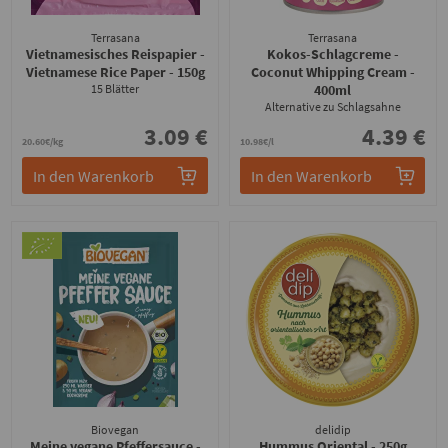
Terrasana
Terrasana
Vietnamesisches Reispapier -
Kokos-Schlagcreme -
Vietnamese Rice Paper
- 150g
Coconut Whipping Cream
-
15 Blätter
400ml
Alternative zu Schlagsahne
3.09 €
4.39 €
20.60€/kg
10.98€/l
In den Warenkorb
In den Warenkorb
Biovegan
delidip
Meine vegane Pfeffersauce
-
Hummus Oriental
- 250g