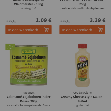
Waldmeister
- 100g
250g
schön grün!
proteinreich und kohlenhydratarm
1.09 €
3.39 €
10.90€/kg
13.56€/kg
In den Warenkorb
In den Warenkorb
Rapunzel
Gouda's Glorie
Edamamé Sojabohnen in der
Creamy Cheese Style Sauce
-
Dose
- 200g
850ml
als asiatische Vorspeise oder Snack
glutenfrei