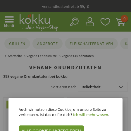
versandkostenfrei ab 59,- €
0
Menü
GRILLEN
ANGEBOTE
FLEISCHALTERNATIVEN
KÄ
Startseite
vegane Lebensmittel
vegane Grundzutaten
VEGANE GRUNDZUTATEN
298 vegane Grundzutaten bei kokku
Sortieren nach
Auch wir nutzen diese Cookies, um unsere Seite zu
verbessern. Ist das ok für dich?
Ich will mehr wissen
.
ALLE COOKIES AKZEPTIEREN