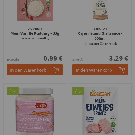
Biovegan
Sanchon
Mein Vanille Pudding
- 33g
Cajun Island Grillsauce
-
himmlisch vanillig
220ml
feinsaurer Geschmack
0.99 €
3.29 €
30.00€/kg
14.95€/l
In den Warenkorb
In den Warenkorb