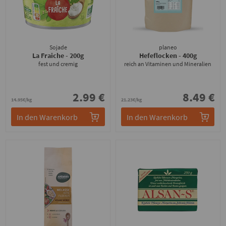
Sojade
planeo
La Fraiche
- 200g
Hefeflocken
- 400g
fest und cremig
reich an Vitaminen und Mineralien
2.99 €
8.49 €
14.95€/kg
21.23€/kg
In den Warenkorb
In den Warenkorb