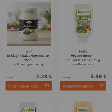
LeHA
bedda
Schlagfix Salat Mayonnaise
-
Vegane Remo in
250ml
Squeezeflasche
- 250g
vollmundig und cremig
wie Remoulade
2.29 €
3.49 €
9.16€/l
13.96€/kg
In den Warenkorb
In den Warenkorb