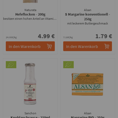
Naturata
Alsan
Hefeflocken
- 200g
S Margarine konventionell
-
besitzen einen hohen Anteil an Vitamin B1
250g
mit leckerem Buttergeschmack
4.99 €
1.79 €
24.95€/kg
7.16€/kg
In den Warenkorb
In den Warenkorb
Sanchon
Alsan
Knoblauchsauce
- 210ml
Margarine BIO
- 250g