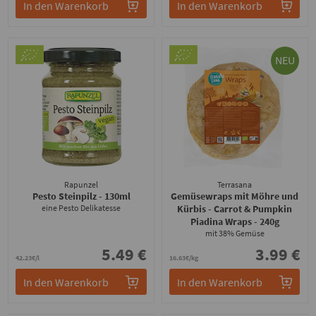
In den Warenkorb
In den Warenkorb
NEU
Rapunzel
Terrasana
Pesto Steinpilz
- 130ml
Gemüsewraps mit Möhre und
eine Pesto Delikatesse
Kürbis - Carrot & Pumpkin
Piadina Wraps
- 240g
mit 38% Gemüse
5.49 €
3.99 €
42.23€/l
16.63€/kg
In den Warenkorb
In den Warenkorb