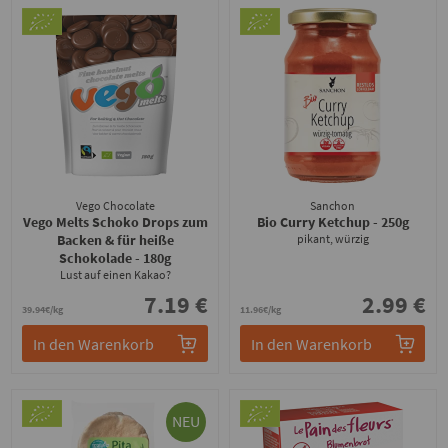
Vego Chocolate
Sanchon
Vego Melts Schoko Drops zum
Bio Curry Ketchup
- 250g
Backen & für heiße
pikant, würzig
Schokolade
- 180g
Lust auf einen Kakao?
7.19 €
2.99 €
39.94€/kg
11.96€/kg
In den Warenkorb
In den Warenkorb
NEU