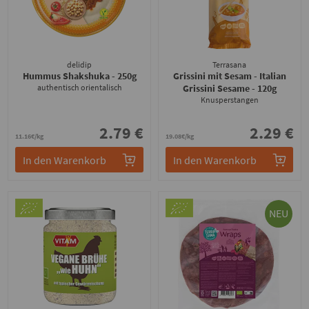
delidip
Terrasana
Hummus Shakshuka
- 250g
Grissini mit Sesam - Italian
authentisch orientalisch
Grissini Sesame
- 120g
Knusperstangen
2.79 €
2.29 €
11.16€/kg
19.08€/kg
In den Warenkorb
In den Warenkorb
NEU