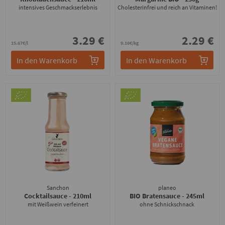
intensives Geschmackserlebnis
Cholesterinfrei und reich an Vitaminen!
3.29 €
2.29 €
15.67€/l
9.16€/kg
In den Warenkorb
In den Warenkorb
Sanchon
planeo
Cocktailsauce
- 210ml
BIO Bratensauce
- 245ml
mit Weißwein verfeinert
ohne Schnickschnack