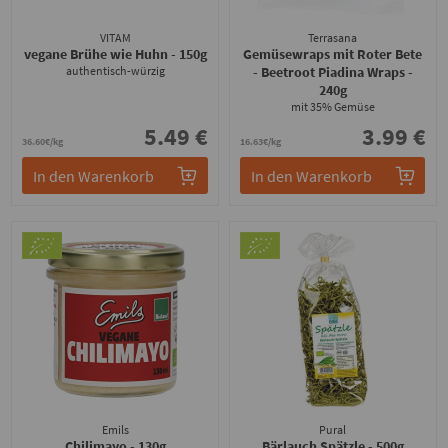
VITAM
Terrasana
vegane Brühe wie Huhn
- 150g
Gemüsewraps mit Roter Bete
authentisch-würzig
- Beetroot Piadina Wraps
-
240g
mit 35% Gemüse
5.49 €
3.99 €
36.60€/kg
16.63€/kg
In den Warenkorb
In den Warenkorb
Emils
Pural
Chilimayo
- 130g
Bärlauch Spätzle
- 500g