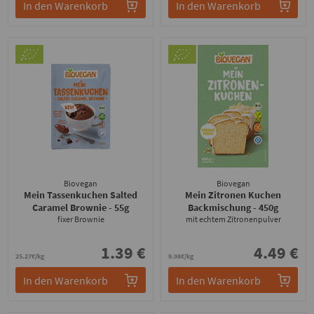
In den Warenkorb
In den Warenkorb
Biovegan
Biovegan
Mein Tassenkuchen Salted
Mein Zitronen Kuchen
Caramel Brownie
- 55g
Backmischung
- 450g
fixer Brownie
mit echtem Zitronenpulver
1.39 €
4.49 €
25.27€/kg
9.98€/kg
In den Warenkorb
In den Warenkorb