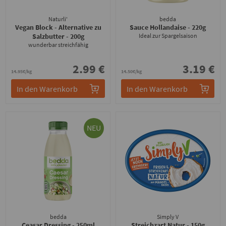
Naturli'
bedda
Vegan Block - Alternative zu
Sauce Hollandaise
- 220g
Salzbutter
- 200g
Ideal zur Spargelsaison
wunderbar streichfähig
2.99 €
3.19 €
14.95€/kg
14.50€/kg
In den Warenkorb
In den Warenkorb
NEU
bedda
Simply V
Ceasar Dressing
- 250ml
Streichzart Natur
- 150g