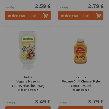
2.59 €
2.79 €
9.92€/kg
12.40€/kg
In den Warenkorb
In den Warenkorb
bedda
Vanozza
Vegane Mayo in
Vegane Chili Cheese Style
Squeezeflasche
- 250g
Sauce
- 250ml
Mild und cremig
feurig cremig
3.49 €
3.79 €
13.96€/kg
15.16€/l