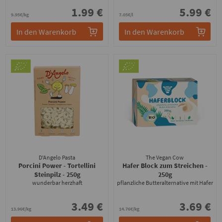
1.99 €
5.99 €
9.95€/kg
7.05€/l
In den Warenkorb
In den Warenkorb
D'Angelo Pasta
The Vegan Cow
Porcini Power - Tortellini
Hafer Block zum Streichen
-
Steinpilz
- 250g
250g
wunderbar herzhaft
pflanzliche Butteralternative mit Hafer
3.49 €
3.69 €
13.96€/kg
14.76€/kg