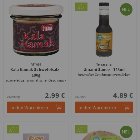
NEU
VITAM
Terrasana
Kala Namak Schwefelsalz
-
Umami Sauce
- 145ml
100g
herzhafter Geschmacksverstärker
schwefeliger, aromatischer Geschmack
2.99 €
4.89 €
29.90€/kg
33.72€/l
In den Warenkorb
In den Warenkorb
NEU