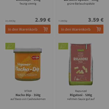
feurig-cremig
grüne Bärlauchspätzle
2.99 €
3.59 €
23.00€/kg
7.18€/kg
In den Warenkorb
In den Warenkorb
VITAM
Rapunzel
Nacho Dip
- 160g
Rigatoni
- 500g
auf Basis von Cashewkernen
nehmen Sauce gut auf