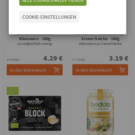
COOKIE-EINSTELLUNGEN
New Roots
New Roots
La Mac'n'Sauce wie
La Fraiche - Alternative zu
Käsesauce
- 180g
Creme fraiche
- 180g
unvergleichlich cremig
Alternative zu Creme fraîche
4.29 €
3.19 €
23.83€/kg
17.72€/kg
In den Warenkorb
In den Warenkorb