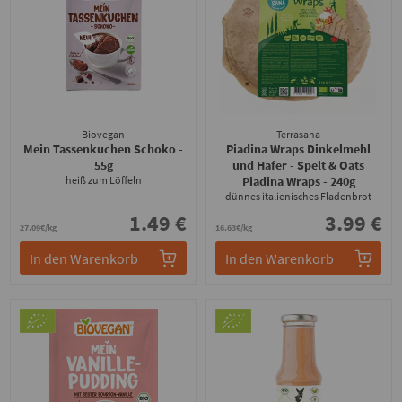
Biovegan
Terrasana
Mein Tassenkuchen Schoko
-
Piadina Wraps Dinkelmehl
55g
und Hafer - Spelt & Oats
heiß zum Löffeln
Piadina Wraps
- 240g
dünnes italienisches Fladenbrot
1.49 €
3.99 €
27.09€/kg
16.63€/kg
In den Warenkorb
In den Warenkorb