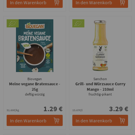
In den Warenkorb
In den Warenkorb
Biovegan
Sanchon
Meine vegane Bratensauce
-
Grill- und Würzsauce Curry
25g
Mango
- 210ml
deftig würzig
fruchtig-pikant
1.29 €
3.29 €
51.60€/kg
15.67€/l
In den Warenkorb
In den Warenkorb