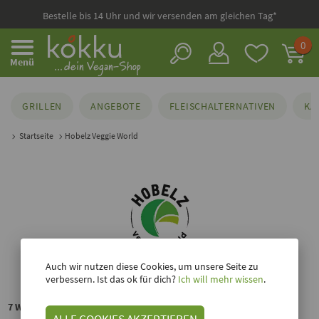
Bestelle bis 14 Uhr und wir versenden am gleichen Tag*
0
Menü
GRILLEN
ANGEBOTE
FLEISCHALTERNATIVEN
KÄ
Startseite
Hobelz Veggie World
Auch wir nutzen diese Cookies, um unsere Seite zu
verbessern. Ist das ok für dich?
Ich will mehr wissen
.
7 Wurstalternativen von Hobelz bei kokku
ALLE COOKIES AKZEPTIEREN