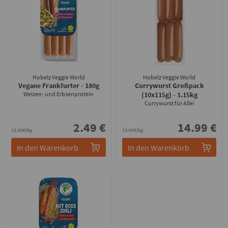
Hobelz Veggie World
Hobelz Veggie World
Vegane Frankfurter
- 180g
Currywurst Großpack
Weizen- und Erbsenprotein
(10x115g)
- 1.15kg
Currywurst für Alle!
2.49 €
14.99 €
13.83€/kg
13.03€/kg
In den Warenkorb
In den Warenkorb