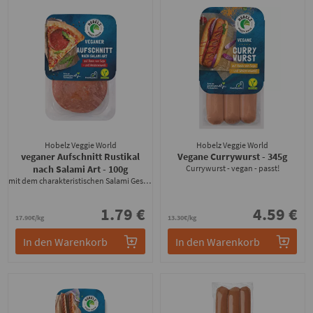
Hobelz Veggie World
Hobelz Veggie World
veganer Aufschnitt Rustikal
Vegane Currywurst
- 345g
nach Salami Art
- 100g
Currywurst - vegan - passt!
mit dem charakteristischen Salami Geschmack
1.79 €
4.59 €
17.90€/kg
13.30€/kg
In den Warenkorb
In den Warenkorb