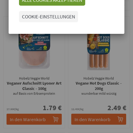
Sortieren nach
COOKIE-EINSTELLUNGEN
Hobelz Veggie World
Hobelz Veggie World
Veganer Aufschnitt Lyoner Art
Vegane Hot Dogs Classic
-
Classic
- 100g
200g
auf Basis von Erbsenprotein
wunderbar mild würzig
1.79 €
2.49 €
17.90€/kg
12.45€/kg
In den Warenkorb
In den Warenkorb