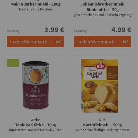
Mein Guarkernmehl
- 100g
Johannisbrotkernmehl
Binden ohne Kochen
Bindemittel
- 50g
geschmacksneutral und sehr ergiebig
3.99 €
4.99 €
39.90€/kg
99.80€/kg
In den Warenkorb
In den Warenkorb
Arche
RUF
Tapioka Stärke
- 200g
Kartoffelmehl
- 500g
Bindemittel aus der Maniokwurzel
wunderbar fluffige Backergebnisse