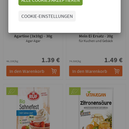
COOKIE-EINSTELLUNGEN
RUF
Biovegan
Agartine (3x10g)
- 30g
Mein Ei Ersatz
- 20g
Agar-Agar
für Kuchen und Gebäck
1.39 €
1.49 €
46.33€/kg
74.50€/kg
In den Warenkorb
In den Warenkorb