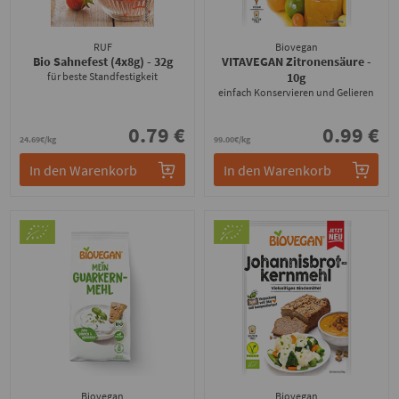
RUF
Biovegan
Bio Sahnefest (4x8g)
- 32g
VITAVEGAN Zitronensäure
-
für beste Standfestigkeit
10g
einfach Konservieren und Gelieren
0.79 €
0.99 €
24.69€/kg
99.00€/kg
In den Warenkorb
In den Warenkorb
Biovegan
Biovegan