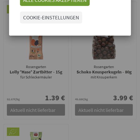
COOKIE-EINSTELLUNGEN
Rosengarten
Rosengarten
Lolly °Hase° Zartbitter
- 15g
Schoko Knusperkugeln
- 80g
für Schleckermäuler
mit Knsuperkern
1.39 €
3.99 €
92.67€/kg
49.88€/kg
Aktuell nicht lieferbar
Aktuell nicht lieferbar