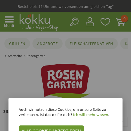
Bestelle bis 14 Uhr und wir versenden am gleichen Tag*
0
Menü
GRILLEN
ANGEBOTE
FLEISCHALTERNATIVEN
KÄ
Startseite
Rosengarten
Auch wir nutzen diese Cookies, um unsere Seite zu
3 Bio-Gebäck von Rosengarten bei kokku
verbessern. Ist das ok für dich?
Ich will mehr wissen
.
Sortieren nach
ALLE COOKIES AKZEPTIEREN