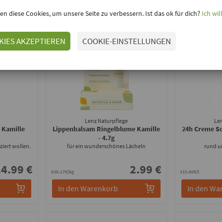
en diese Cookies, um unsere Seite zu verbessern. Ist das ok für dich?
Ich wil
KIES AKZEPTIEREN
COOKIE-EINSTELLUNGEN
Lenz Naturpflege
Le
 Kamille
Lippenbalsam Ringelblume Kamille
24h Creme S
- 4.7g
ziert wollen.
für ein wunderschönes Lächeln
rund u
4.99 €
2.99 €
636.17€/kg
115.80€/l
In den Warenkorb
In den Wa