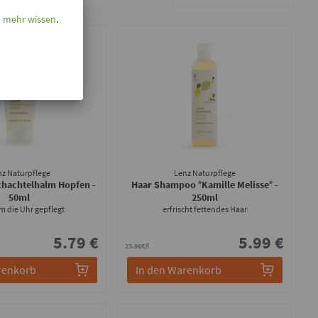
l mehr wissen
.
nz Naturpflege
Lenz Naturpflege
chachtelhalm Hopfen
-
Haar Shampoo °Kamille Melisse°
-
50ml
250ml
m die Uhr gepflegt
erfrischt fettendes Haar
5.79 €
5.99 €
23.96€/l
renkorb
In den Warenkorb