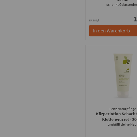
schenkt Gelassenhe
1
15.78€/l
In den Warenkorb
Lenz Naturpflege
Körperlotion Schach
Klettenwurzel
- 2
umhüllt deine Hau