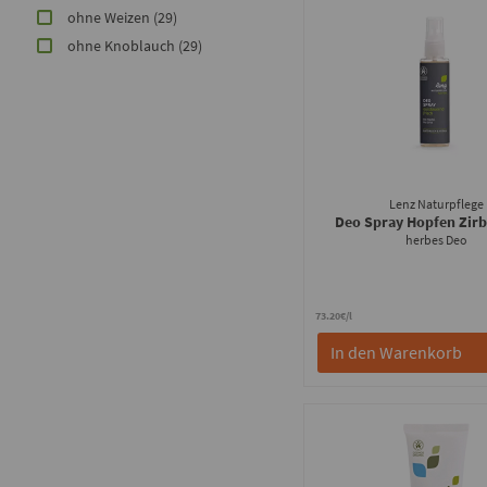
ohne Weizen
(29)
ohne Knoblauch
(29)
Lenz Naturpflege
Deo Spray Hopfen Zir
herbes Deo
73.20€/l
In den Warenkorb