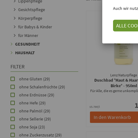
Lippenpflege
Auch wir nutz
Gesichtspflege
Körperpflege
ALLE COO
für Babys & Kinder
für Männer
GESUNDHEIT
HAUSHALT
FILTER
Lenz Naturpflege
ohne Gluten
(29)
Duschbad °Haut & Haar
Birke°
- 950ml
ohne Schalenfrüchte
(29)
Für Alle, die es gerne unkompli
ohne Erdnüsse
(29)
ohne Hefe
(29)
1
15.78€/l
ohne Palmöl
(29)
In den Warenkorb
ohne Sellerie
(29)
ohne Soja
(23)
ohne Zuckerzusatz
(29)