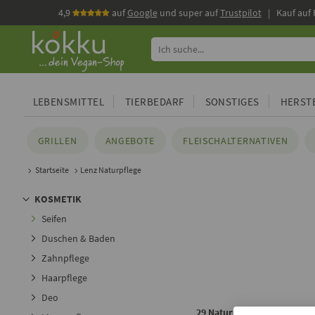
4,9
auf
Google
und super auf
Trustpilot
| Kauf auf
LEBENSMITTEL
TIERBEDARF
SONSTIGES
HERSTE
GRILLEN
ANGEBOTE
FLEISCHALTERNATIVEN
Startseite
Lenz Naturpflege
KOSMETIK
Seifen
Duschen & Baden
Zahnpflege
Haarpflege
Deo
29 Naturpflegeprodukte von