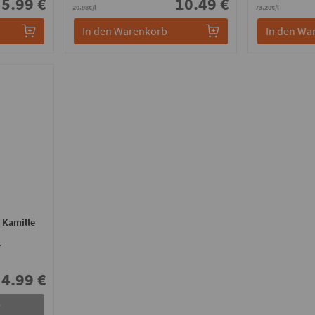
5.99 €
10.49 €
20.98€/l
73.20€/l
In den Warenkorb
In den Wa
 Kamille
r
4.99 €
r