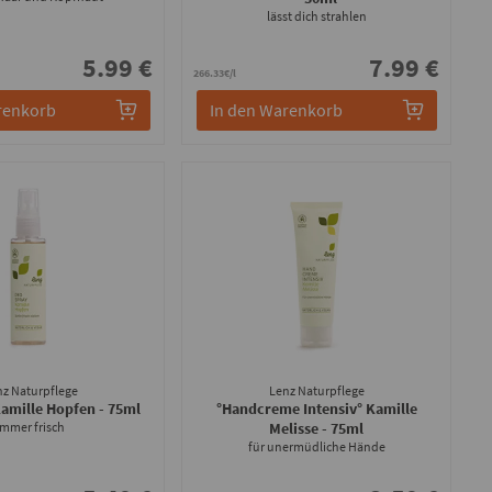
lässt dich strahlen
5.99 €
7.99 €
266.33€/l
renkorb
In den Warenkorb
nz Naturpflege
Lenz Naturpflege
Kamille Hopfen
- 75ml
°Handcreme Intensiv° Kamille
immer frisch
Melisse
- 75ml
für unermüdliche Hände