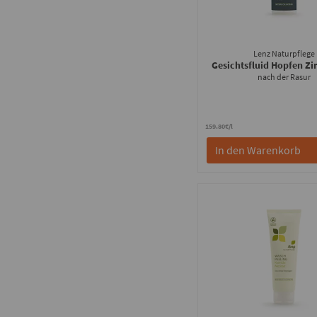
Lenz Naturpflege
Gesichtsfluid Hopfen Zi
nach der Rasur
159.80€/l
In den Warenkorb