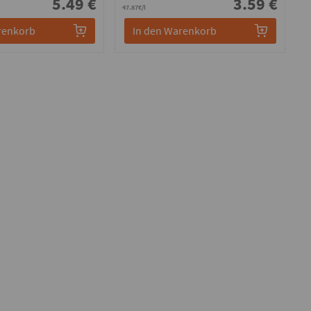
5.49 €
3.59 €
47.87€/l
renkorb
In den Warenkorb