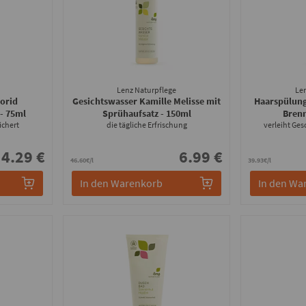
Lenz Naturpflege
Le
orid
Gesichtswasser Kamille Melisse mit
Haarspülung
- 75ml
Sprühaufsatz
- 150ml
Bren
ichert
die tägliche Erfrischung
verleiht Ge
4.29 €
6.99 €
46.60€/l
39.93€/l
In den Warenkorb
In den Wa