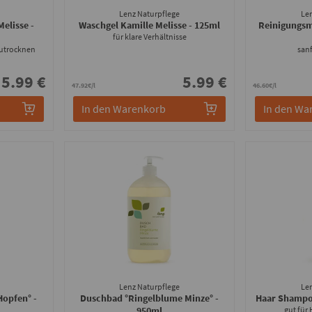
Lenz Naturpflege
Le
Melisse
-
Waschgel Kamille Melisse
- 125ml
Reinigungsm
für klare Verhältnisse
zutrocknen
sanf
5.99 €
5.99 €
47.92€/l
46.60€/l
In den Warenkorb
In den Wa
Lenz Naturpflege
Le
Hopfen°
-
Duschbad °Ringelblume Minze°
-
Haar Shampo
950ml
gut für