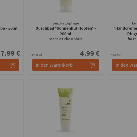
Lenz Naturpflege
Le
rbe
- 50ml
Duschbad °Sonnenhut Hopfen°
-
°Handcreme 
200ml
Ring
schenkt Gelassenheit
für z
7.99 €
4.99 €
24.95€/l
47.87€/l
In den Warenkorb
In den Wa