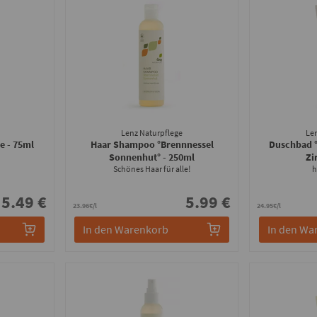
Lenz Naturpflege
Le
be
- 75ml
Haar Shampoo °Brennnessel
Duschbad 
Sonnenhut°
- 250ml
Zi
Schönes Haar für alle!
h
5.49 €
5.99 €
23.96€/l
24.95€/l
In den Warenkorb
In den Wa