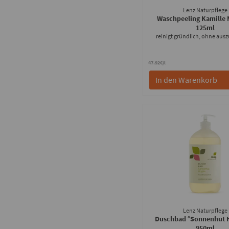
Lenz Naturpflege
Waschpeeling Kamille 
125ml
reinigt gründlich, ohne aus
47.92€/l
In den Warenkorb
Lenz Naturpflege
Duschbad °Sonnenhut 
950ml