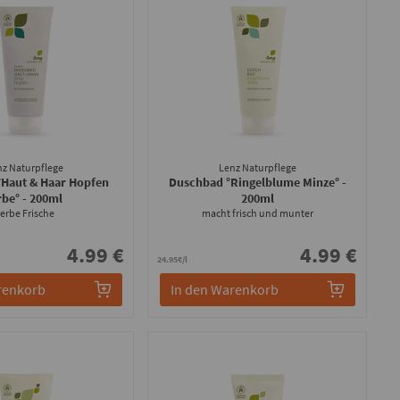
nz Naturpflege
Lenz Naturpflege
°Haut & Haar Hopfen
Duschbad °Ringelblume Minze°
-
rbe°
- 200ml
200ml
erbe Frische
macht frisch und munter
4.99 €
4.99 €
24.95€/l
renkorb
In den Warenkorb