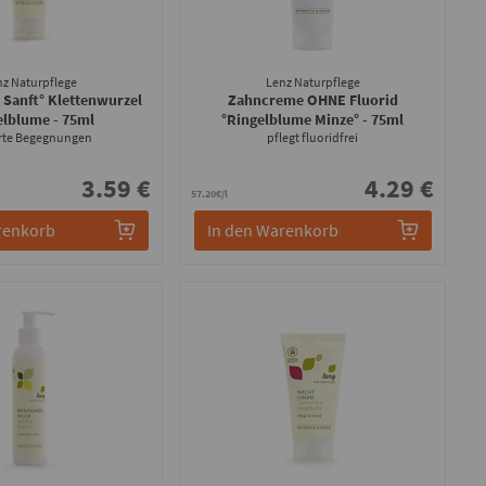
nz Naturpflege
Lenz Naturpflege
Sanft° Klettenwurzel
Zahncreme OHNE Fluorid
elblume
- 75ml
°Ringelblume Minze°
- 75ml
arte Begegnungen
pflegt fluoridfrei
3.59 €
4.29 €
57.20€/l
renkorb
In den Warenkorb