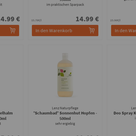
it
im praktischen Sparpack
4.99 €
14.99 €
15.78€/l
23.96€/l
In den Warenkorb
In den Wa
Lenz Naturpflege
Le
telhalm
°Schaumbad° Sonnenhut Hopfen
-
Deo Spray 
00ml
500ml
t
sehr ergiebig