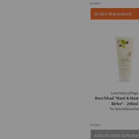
29.95€/l
In den Warenkorb
Lenz Naturpflege
Duschbad °Haut & Haar
Birke°
- 200ml
für Schnelldusche
24.95€/l
Aktuell nicht lieferba