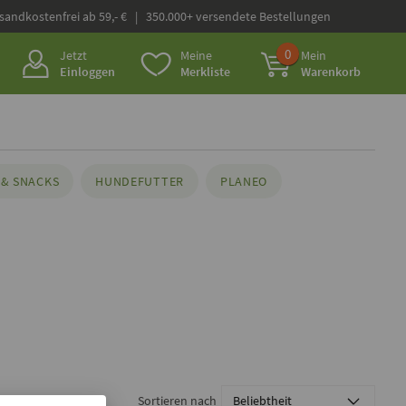
rsandkostenfrei ab 59,- € | 350.000+ versendete Bestellungen
0
Jetzt
Meine
Mein
Einloggen
Merkliste
Warenkorb
& SNACKS
HUNDEFUTTER
PLANEO
Sortieren nach