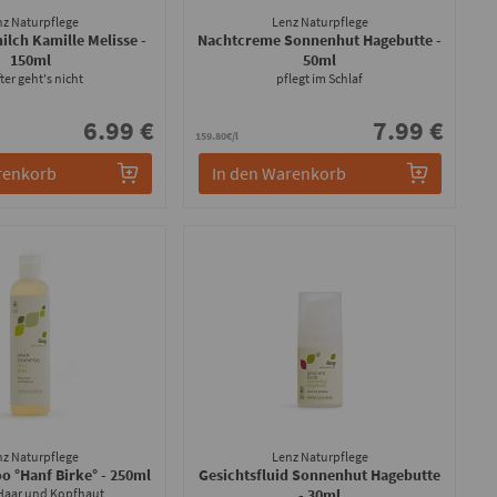
nz Naturpflege
Lenz Naturpflege
ilch Kamille Melisse
-
Nachtcreme Sonnenhut Hagebutte
-
150ml
50ml
ter geht's nicht
pflegt im Schlaf
6.99 €
7.99 €
159.80€/l
renkorb
In den Warenkorb
nz Naturpflege
Lenz Naturpflege
o °Hanf Birke°
- 250ml
Gesichtsfluid Sonnenhut Hagebutte
 Haar und Kopfhaut
- 30ml