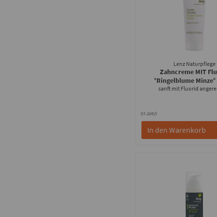
Lenz Naturpflege
Zahncreme MIT Flu
°Ringelblume Minze°
sanft mit Fluorid angere
57.20€/l
In den Warenkorb