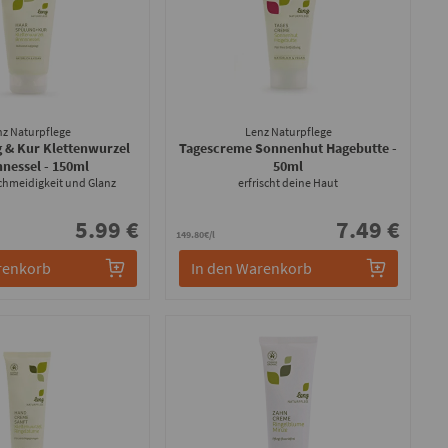
nz Naturpflege
Lenz Naturpflege
 & Kur Klettenwurzel
Tagescreme Sonnenhut Hagebutte
-
nnessel
- 150ml
50ml
schmeidigkeit und Glanz
erfrischt deine Haut
5.99 €
7.49 €
149.80€/l
renkorb
In den Warenkorb