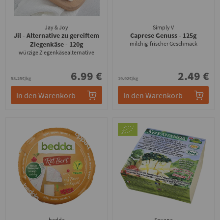
Jay & Joy
Simply V
Jil - Alternative zu gereiftem
Caprese Genuss
- 125g
Ziegenkäse
- 120g
milchig-frischer Geschmack
würzige Ziegenkäsealternative
6.99 €
2.49 €
58.25€/kg
19.92€/kg
In den Warenkorb
In den Warenkorb
bedda
Soyana