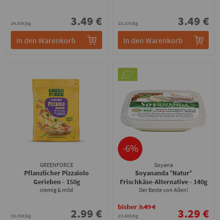
3.49 €
3.49 €
24.93€/kg
23.27€/kg
In den Warenkorb
In den Warenkorb
-6%
GREENFORCE
Soyana
Pflanzlicher Pizzaiolo
Soyananda °Natur°
Gerieben
- 150g
Frischkäse-Alternative
- 140g
cremig & mild
Der Beste von Allen!
bisher
3.49 €
2.99 €
3.29 €
19.93€/kg
23.50€/kg