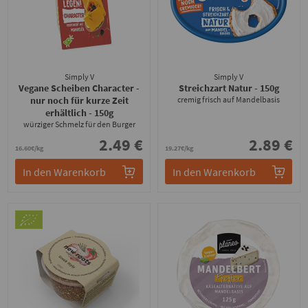
Simply V
Simply V
Vegane Scheiben Character -
Streichzart Natur
- 150g
nur noch für kurze Zeit
cremig frisch auf Mandelbasis
erhältlich
- 150g
würziger Schmelz für den Burger
2.49 €
2.89 €
16.60€/kg
19.27€/kg
In den Warenkorb
In den Warenkorb