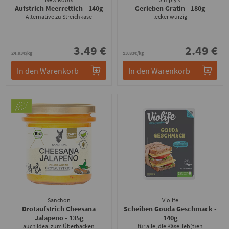
Aufstrich Meerrettich
- 140g
Gerieben Gratin
- 180g
Alternative zu Streichkäse
lecker würzig
3.49 €
2.49 €
24.93€/kg
13.83€/kg
In den Warenkorb
In den Warenkorb
Sanchon
Violife
Brotaufstrich Cheesana
Scheiben Gouda Geschmack
-
Jalapeno
- 135g
140g
auch ideal zum Überbacken
für alle, die Käse lieb(t)en