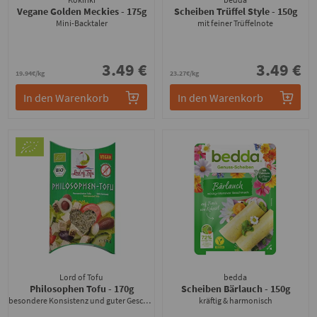
Vegane Golden Meckies
- 175g
Scheiben Trüffel Style
- 150g
Mini-Backtaler
mit feiner Trüffelnote
3.49 €
3.49 €
19.94€/kg
23.27€/kg
In den Warenkorb
In den Warenkorb
Lord of Tofu
bedda
Philosophen Tofu
- 170g
Scheiben Bärlauch
- 150g
besondere Konsistenz und guter Geschmack
kräftig & harmonisch