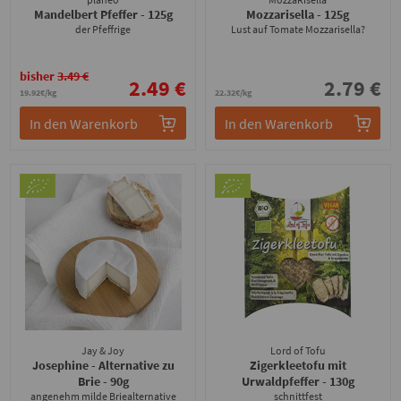
Mandelbert Pfeffer
- 125g
Mozzarisella
- 125g
der Pfeffrige
Lust auf Tomate Mozzarisella?
bisher
3.49 €
2.49 €
2.79 €
19.92€/kg
22.32€/kg
In den Warenkorb
In den Warenkorb
Jay & Joy
Lord of Tofu
Josephine - Alternative zu
Zigerkleetofu mit
Brie
- 90g
Urwaldpfeffer
- 130g
angenehm milde Briealternative
schnittfest