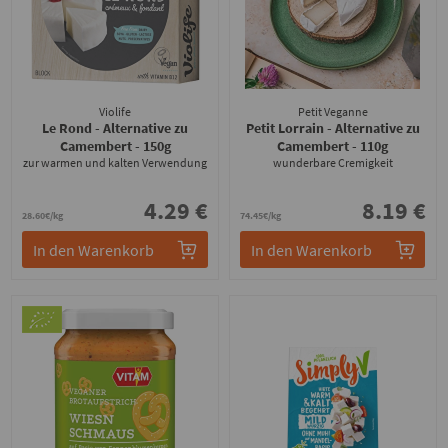
Violife
Petit Veganne
Le Rond - Alternative zu
Petit Lorrain - Alternative zu
Camembert
- 150g
Camembert
- 110g
zur warmen und kalten Verwendung
wunderbare Cremigkeit
4.29 €
8.19 €
28.60€/kg
74.45€/kg
In den Warenkorb
In den Warenkorb