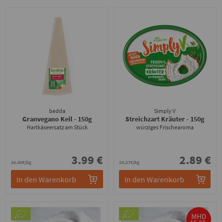
bedda
Simply V
Granvegano Keil
- 150g
Streichzart Kräuter
- 150g
Hartkäseersatz am Stück
würziges Frischearoma
3.99 €
2.89 €
26.60€/kg
19.27€/kg
In den Warenkorb
In den Warenkorb
MHD