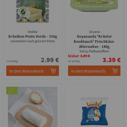
bedda
Soyana
Scheiben Pesto Verde
- 150g
Soyananda °Kräuter
schmecken nach grünem Pesto
Knoblauch° Frischkäse-
Alternative
- 140g
Toll zu Pellkartoffeln!
bisher
3.49 €
2.99 €
3.39 €
19.93€/kg
24.21€/kg
In den Warenkorb
In den Warenkorb