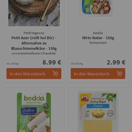
Petit Veganne
bedda
Petit Azur (reift bei Dir) -
Hirte Natur
- 150g
Alternative zu
fermentiert
Blauschimmelkäse
- 130g
unverwechselbarer Charakter
8.99 €
2.99 €
69.15€/kg
19.93€/kg
In den Warenkorb
In den Warenkorb