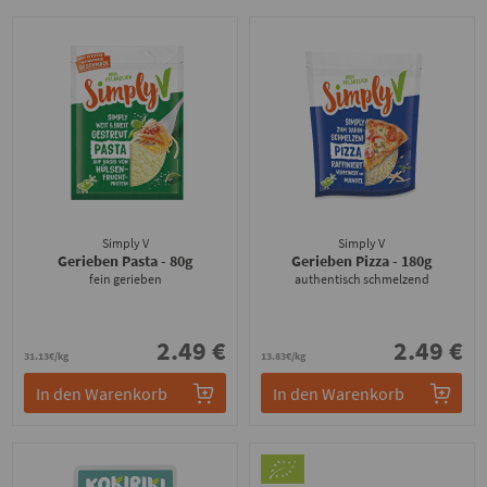
Simply V
Simply V
Gerieben Pasta
- 80g
Gerieben Pizza
- 180g
fein gerieben
authentisch schmelzend
2.49 €
2.49 €
31.13€/kg
13.83€/kg
In den Warenkorb
In den Warenkorb