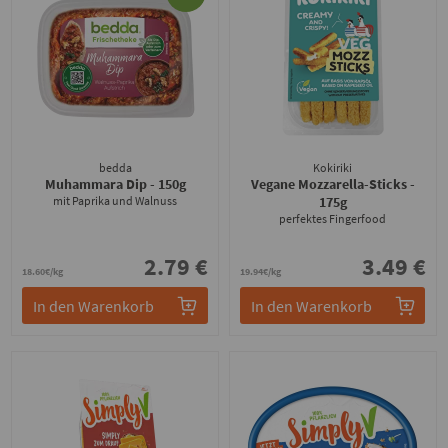
bedda
Kokiriki
Muhammara Dip
- 150g
Vegane Mozzarella-Sticks
-
mit Paprika und Walnuss
175g
perfektes Fingerfood
2.79 €
3.49 €
18.60€/kg
19.94€/kg
In den Warenkorb
In den Warenkorb