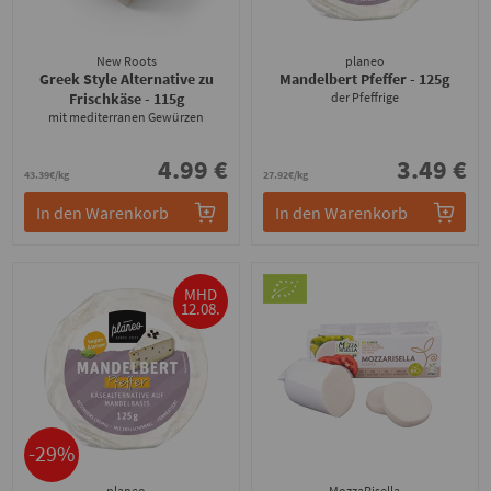
New Roots
planeo
Greek Style Alternative zu
Mandelbert Pfeffer
- 125g
Frischkäse
- 115g
der Pfeffrige
mit mediterranen Gewürzen
4.99 €
3.49 €
43.39€/kg
27.92€/kg
In den Warenkorb
In den Warenkorb
MHD
12.08.
-29%
planeo
MozzaRisella