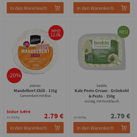
In den Warenkorb
In den Warenkorb
MHD
NEU
12.08.
-20%
planeo
bedda
Mandelbert Chili
- 125g
Kale Pesto Cream - Grünkohl
Camembert mit Biss
& Pesto
- 150g
würzig, mit Knoblauch
bisher
3.49 €
2.79 €
2.79 €
22.32€/kg
18.60€/kg
In den Warenkorb
In den Warenkorb