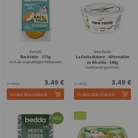
Kokiriki
New Roots
Backtaler
- 175g
La Cotta Nature - Alternative
reich an ungesättigten Fettsäuren
zu Ricotta
- 140g
traditionell geronnen
3.49 €
3.49 €
19.94€/kg
24.93€/kg
In den Warenkorb
In den Warenkorb
NEU