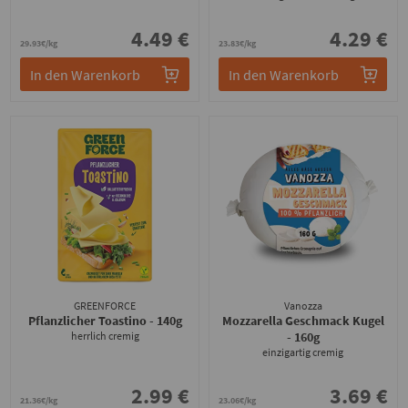
4.49 €
4.29 €
29.93€/kg
23.83€/kg
In den Warenkorb
In den Warenkorb
GREENFORCE
Vanozza
Pflanzlicher Toastino
- 140g
Mozzarella Geschmack Kugel
herrlich cremig
- 160g
einzigartig cremig
2.99 €
3.69 €
21.36€/kg
23.06€/kg