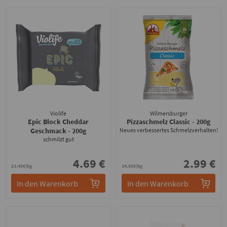
Violife
Wilmersburger
Epic Block Cheddar
Pizzaschmelz Classic
- 200g
Geschmack
- 200g
Neues verbessertes Schmelzverhalten!
schmilzt gut
4.69 €
2.99 €
23.45€/kg
14.95€/kg
In den Warenkorb
In den Warenkorb