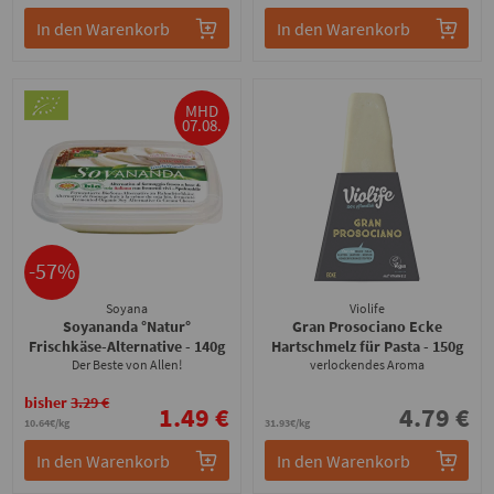
In den Warenkorb
In den Warenkorb
MHD
07.08.
-57%
Soyana
Violife
Soyananda °Natur°
Gran Prosociano Ecke
Frischkäse-Alternative
- 140g
Hartschmelz für Pasta
- 150g
Der Beste von Allen!
verlockendes Aroma
bisher
3.29 €
1.49 €
4.79 €
10.64€/kg
31.93€/kg
In den Warenkorb
In den Warenkorb