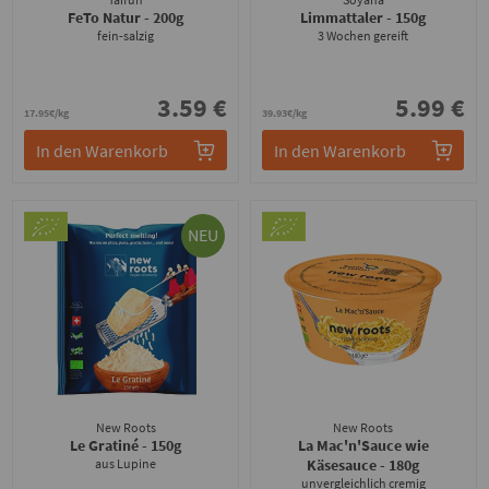
FeTo Natur
- 200g
Limmattaler
- 150g
fein-salzig
3 Wochen gereift
3.59 €
5.99 €
17.95€/kg
39.93€/kg
In den Warenkorb
In den Warenkorb
NEU
New Roots
New Roots
Le Gratiné
- 150g
La Mac'n'Sauce wie
aus Lupine
Käsesauce
- 180g
unvergleichlich cremig