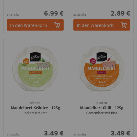
6.99 €
2.89 €
77.67€/kg
22.23€/kg
In den Warenkorb
In den Warenkorb
planeo
planeo
Mandelbert Kräuter
- 125g
Mandelbert Chili
- 125g
leckere Kräuter
Camembert mit Biss
3.49 €
3.49 €
27.92€/kg
27.92€/kg