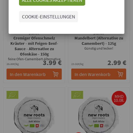
COOKIE-EINSTELLUNGEN
planeo
planeo
Cremiger Ofenschmelz
Mandelbert (Alternative zu
Kräuter - mit Feigen-Senf-
Camembert)
- 125g
Sauce - Alternative zu
Günstig und lecker!
Ofenkäse
- 150g
feine Ofen-Camembert-Alternative
3.99 €
2.99 €
26.60€/kg
23.92€/kg
In den Warenkorb
In den Warenkorb
MHD
10.08.