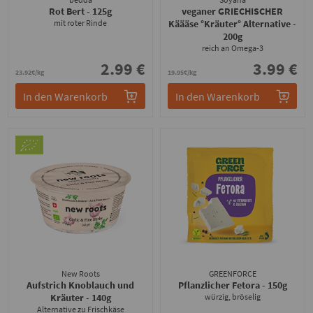
Rot Bert
- 125g
veganer GRIECHISCHER
mit roter Rinde
Käääse °Kräuter° Alternative
-
200g
reich an Omega-3
2.99 €
3.99 €
23.92€/kg
19.95€/kg
In den Warenkorb
In den Warenkorb
New Roots
GREENFORCE
Aufstrich Knoblauch und
Pflanzlicher Fetora
- 150g
Kräuter
- 140g
würzig, bröselig
Alternative zu Frischkäse