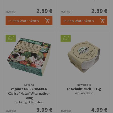
2.89 €
2.89 €
21.41€/kg
20.64€/kg
In den Warenkorb
In den Warenkorb
Soyana
New Roots
veganer GRIECHISCHER
Le Schnittlauch
- 115g
Käääse °Natur° Alternative
-
wie Frischkäse
200g
vielseitige Alternative
3.99 €
4.99 €
19.95€/kg
43.39€/kg