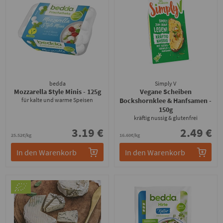
bedda
Simply V
Mozzarella Style Minis
- 125g
Vegane Scheiben
für kalte und warme Speisen
Bockshornklee & Hanfsamen
-
150g
kräftig nussig & glutenfrei
3.19 €
2.49 €
25.52€/kg
16.60€/kg
In den Warenkorb
In den Warenkorb