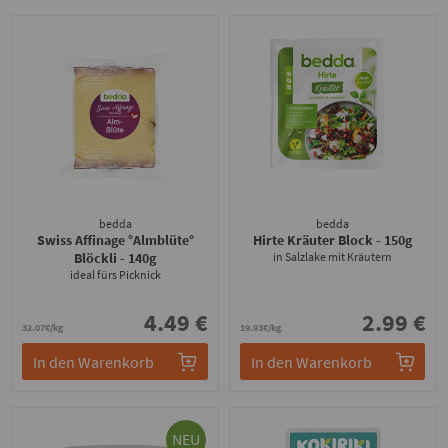
bedda
bedda
Swiss Affinage °Almblüte°
Hirte Kräuter Block
- 150g
Blöckli
- 140g
in Salzlake mit Kräutern
ideal fürs Picknick
4.49 €
2.99 €
32.07€/kg
19.93€/kg
In den Warenkorb
In den Warenkorb
NEU