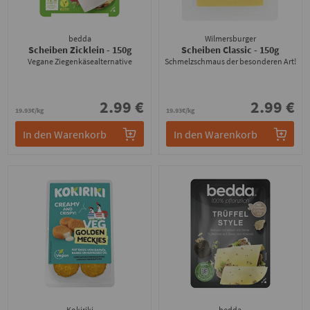
bedda
Wilmersburger
Scheiben Zicklein
- 150g
Scheiben Classic
- 150g
Vegane Ziegenkäsealternative
Schmelzschmaus der besonderen Art!
2.99 €
2.99 €
19.93€/kg
19.93€/kg
In den Warenkorb
In den Warenkorb
Kokiriki
bedda