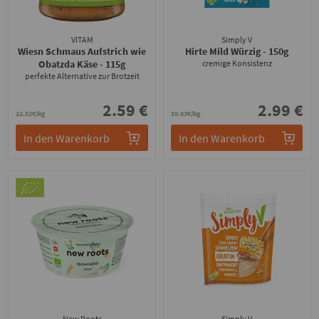
VITAM
Simply V
Wiesn Schmaus Aufstrich wie
Hirte Mild Würzig
- 150g
Obatzda Käse
- 115g
cremige Konsistenz
perfekte Alternative zur Brotzeit
2.59 €
2.99 €
22.52€/kg
19.93€/kg
In den Warenkorb
In den Warenkorb
New Roots
Simply V