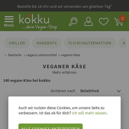
versandkostenfrei ab 59,- €
0
Menü
GRILLEN
ANGEBOTE
FLEISCHALTERNATIVEN
KÄ
Startseite
vegane Lebensmittel
veganer Käse
VEGANER KÄSE
Mehr erfahren
140 vegane Käse bei kokku
Sortieren nach
Auch wir nutzen diese Cookies, um unsere Seite zu
verbessern. Ist das ok für dich?
Ich will mehr wissen
.
ALLE COOKIES AKZEPTIEREN