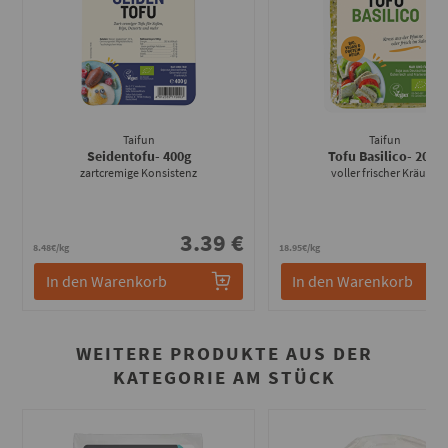
Taifun
Taifun
Seidentofu
- 400g
Tofu Basilico
- 200g
zartcremige Konsistenz
voller frischer Kräuter
3.39 €
3
8.48€/kg
18.95€/kg
In den Warenkorb
In den Warenkorb
WEITERE PRODUKTE AUS DER
KATEGORIE AM STÜCK