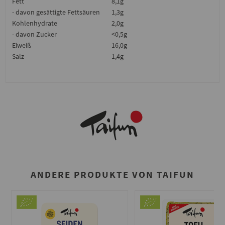
Fett
8,1g
- davon gesättigte Fettsäuren
1,3g
Kohlenhydrate
2,0g
- davon Zucker
<0,5g
Eiweiß
16,0g
Salz
1,4g
ANDERE PRODUKTE VON TAIFUN