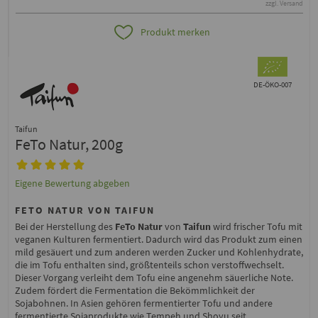
zzgl. Versand
Produkt merken
DE-ÖKO-007
Taifun
FeTo Natur, 200g
Eigene Bewertung abgeben
FETO NATUR VON TAIFUN
Bei der Herstellung des
FeTo Natur
von
Taifun
wird frischer Tofu mit
veganen Kulturen fermentiert. Dadurch wird das Produkt zum einen
mild gesäuert und zum anderen werden Zucker und Kohlenhydrate,
die im Tofu enthalten sind, größtenteils schon verstoffwechselt.
Dieser Vorgang verleiht dem Tofu eine angenehm säuerliche Note.
Zudem fördert die Fermentation die Bekömmlichkeit der
Sojabohnen. In Asien gehören fermentierter Tofu und andere
fermentierte Sojaprodukte wie Tempeh und Shoyu seit