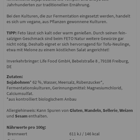
Jahrhunderten zur traditionellen Ernährung.
Bei den Kulturen, die zur Fermentation eingesetzt werden, handelt
es sich um vegane, aus Pflanzen gewonnene Kulturen.
TIPP:
Feto lässt sich kalt oder warm genießen. Durch seinen fein-
salzigen Geschmack sind beim FETO Natur weitere Gewürze gar
nicht nötig. Deshalb eignet er sich hervorragend für Tofu-Neulinge,
etwa mit Melone zu einem köstlichen Salat angerichtet!
Inverkehrbringer: Life Food GmbH, Bebelstraße 8 , 79108 Freiburg,
DE
Zutaten:
Sojabohnen
* 62 %, Wasser, Meersalz, Rübenzucker*,
Fermentationskulturen, Gerinnungsmittel: Magnesiumchlorid,
Calciumsulfat.
*aus kontrolliert biologischem Anbau
Allergiehinweis: Kann Spuren von
Gluten
,
Mandeln
,
Sellerie
,
Weizen
und
Sesam
enthalten.
Nährwerte pro 100g:
Brennwert
611 kJ / 146 kcal