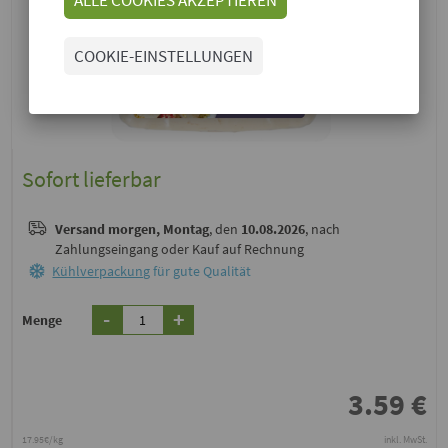
COOKIE-EINSTELLUNGEN
Sofort lieferbar
Versand
morgen, Montag
, den
10.08.2026
, nach
Zahlungseingang oder Kauf auf Rechnung
Kühlverpackung
für gute Qualität
-
+
Menge
3.59
€
17.95€/kg
inkl. MwSt.