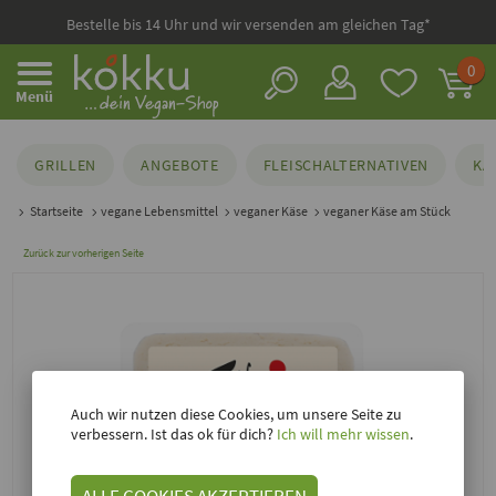
Bestelle bis 14 Uhr und wir versenden am gleichen Tag*
0
Menü
GRILLEN
ANGEBOTE
FLEISCHALTERNATIVEN
KÄ
Startseite
vegane Lebensmittel
veganer Käse
veganer Käse am Stück
Zurück zur vorherigen Seite
Auch wir nutzen diese Cookies, um unsere Seite zu
verbessern. Ist das ok für dich?
Ich will mehr wissen
.
ALLE COOKIES AKZEPTIEREN