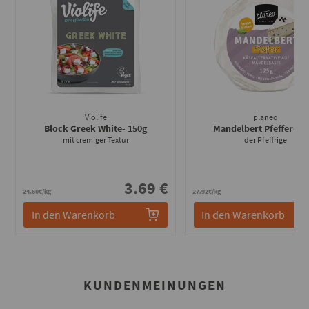
Violife
planeo
Block Greek White
- 150g
Mandelbert Pfeffer
- 1
mit cremiger Textur
der Pfeffrige
3.69 €
3
24.60€/kg
27.92€/kg
In den Warenkorb
In den Warenkorb
KUNDENMEINUNGEN