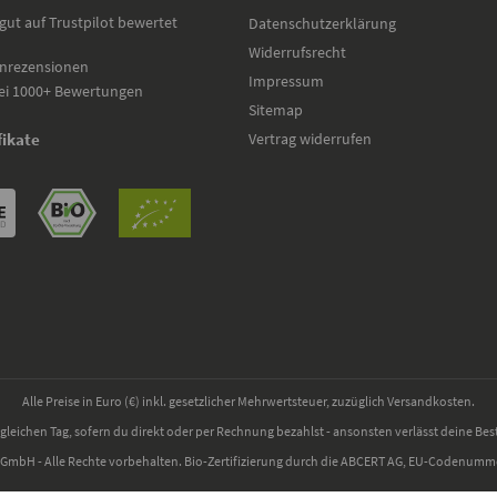
gut auf Trustpilot bewertet
Datenschutzerklärung
Widerrufsrecht
nrezensionen
Impressum
ei 1000+ Bewertungen
Sitemap
Vertrag widerrufen
fikate
Alle Preise in Euro (€) inkl. gesetzlicher Mehrwertsteuer, zuzüglich Versandkosten.
gleichen Tag, sofern du direkt oder per Rechnung bezahlst - ansonsten verlässt deine Bes
 GmbH - Alle Rechte vorbehalten. Bio-Zertifizierung durch die ABCERT AG, EU-Codenum