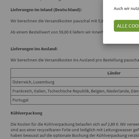
Auch wir nutz
Lieferungen im Inland (Deutschland):
Wir berechnen die Versandkosten pauschal mit 5,90 € pro Bestellung 
ALLE COO
Ab einem Bestellwert von 59,00 € liefern wir innerhalb von Deutschla
Lieferungen ins Ausland
:
Wir berechnen die Versandkosten ins Ausland pro Bestellung pauschal
Länder
Österreich, Luxemburg
Frankreich, Italien, Tschechische Republik, Belgien, Niederlande, D
Portugal
Kühlverpackung
Die Kosten für die Kühlverpackung belaufen sich auf 2,89 €. Wir verw
sind aus einer recycelbaren Folie und lediglich mit Leitungswasser ge
haben bewusst auf die optionale Buchung der Kühlverpackung verzich