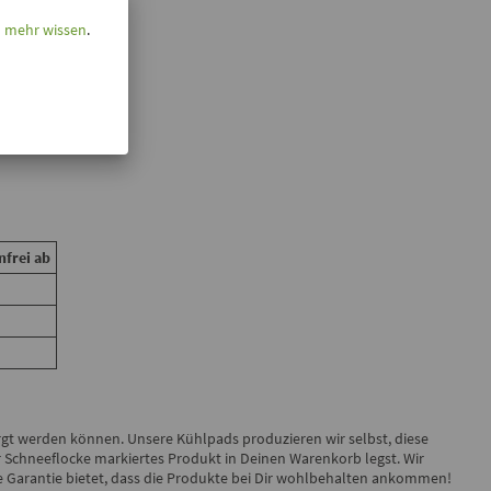
l mehr wissen
.
frei ab
orgt werden können. Unsere Kühlpads produzieren wir selbst, diese
er Schneeflocke markiertes Produkt in Deinen Warenkorb legst. Wir
e Garantie bietet, dass die Produkte bei Dir wohlbehalten ankommen!