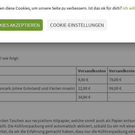
en diese Cookies, um unsere Seite zu verbessern. Ist das ok für dich?
Ich wil
für Lieferungen innerhalb von Deutschland.
KIES AKZEPTIEREN
COOKIE-EINSTELLUNGEN
nd versandkostenfrei.
 wie folgt:
Versandkosten
Versandkosten
8,90 €
79,00 €
änemark (ohne Grönland und Färöer-Inseln)
12,90 €
99,00 €
34,90 €
-
enden Taschen aus recyceltem Altpapier, welche somit auch als Papier ents
füllt. Die Kühlverpackung wird automatisch aktiviert, sobald Du ein mit ein
tet, da wir die Erfahrung gemacht haben, dass nur die Kühlverpackung ein