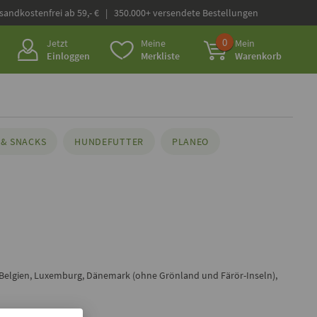
rsandkostenfrei ab 59,- € | 350.000+ versendete Bestellungen
0
Jetzt
Meine
Mein
Einloggen
Merkliste
Warenkorb
& SNACKS
HUNDEFUTTER
PLANEO
 Belgien, Luxemburg, Dänemark (ohne Grönland und Färör-Inseln),