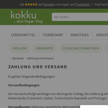
4,9
auf
Google
und super auf
Trustpilot
| Kauf auf
LEBENSMITTEL
TIERBEDARF
SONSTIGES
HERSTE
GRILLEN
ANGEBOTE
FLEISCHALTERNATIVEN
Startseite
Zahlung und Versand
ZAHLUNG UND VERSAND
Es gelten folgende Bedingungen:
Versandbedingungen
Der Versand erfolgt werktags von Montag bis Freitag. Die Lieferung er
Niederlande, Frankreich, Italien, Tschechische Republik und Portugal
.
Versandkosten
(inklusive gesetzliche Mehrwertsteuer)