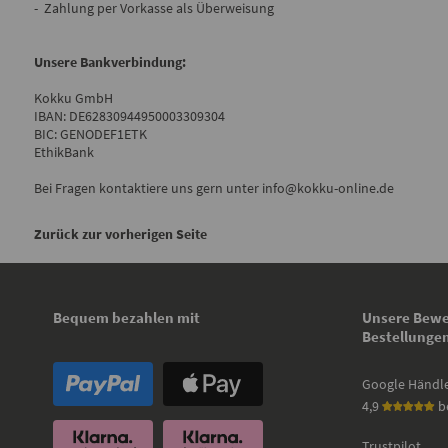
- Zahlung per Vorkasse als Überweisung
Unsere Bankverbindung:
Kokku GmbH
IBAN: DE62830944950003309304
BIC: GENODEF1ETK
EthikBank
Bei Fragen kontaktiere uns gern unter info@kokku-online.de
Zurück zur vorherigen Seite
Bequem bezahlen mit
Unsere Bewe
Bestellunge
Google Händl
4,9
b
Trustpilot