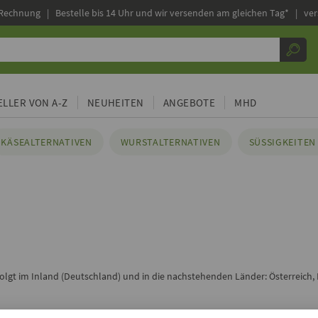
 Rechnung |
Bestelle bis 14 Uhr und wir versenden am gleichen Tag* | ve
LLER VON A-Z
NEUHEITEN
ANGEBOTE
MHD
KÄSEALTERNATIVEN
WURSTALTERNATIVEN
SÜSSIGKEITEN 
folgt im Inland (Deutschland)
und in die nachstehenden Länder
:
Österreich,