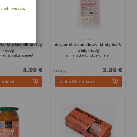
l mehr wissen
.
ntastic Foods
planeo
jetzt Soy Medaillons Big
Vegane Marshmallows - Mini pink &
- 500g
weiß
- 250g
er als Schnitzel paniert
zum snacken und dekorieren
8.99 €
3.99 €
15.96€/kg
renkorb
In den Warenkorb