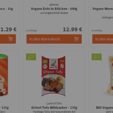
planeo
auce
- 25g
Vegane Ente in Stücken
- 600g
Vegane Ween
unvergleichlich lecker
mild ge
1.29 €
12.99 €
21.65€/kg
19.86€/kg
In den Warenkorb
In den Wa
Lord of Tofu
- 125g
Orient Tofu Wildzauber
- 170g
BIO Vegan
eßen!
Festtags-Tofu der besonderen Art
sehr s