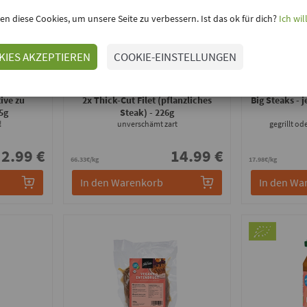
en diese Cookies, um unsere Seite zu verbessern. Ist das ok für dich?
Ich wil
KIES AKZEPTIEREN
COOKIE-EINSTELLUNGEN
Juicy Marbles
Va
ive zu
2x Thick-Cut Filet (pflanzliches
Big Steaks - 
5g
Steak)
- 226g
!
unverschämt zart
gegrillt od
2.99 €
14.99 €
66.33€/kg
17.98€/kg
In den Warenkorb
In den Wa