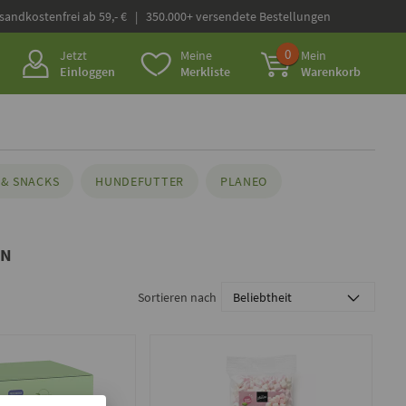
rsandkostenfrei ab 59,- € | 350.000+ versendete Bestellungen
0
Jetzt
Meine
Mein
Einloggen
Merkliste
Warenkorb
& SNACKS
HUNDEFUTTER
PLANEO
EN
Sortieren nach