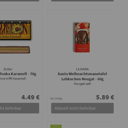
Zotter
LA MARA
Tonka Karamell
- 70g
Santa Weihnachtsmanntafel
ne trifft Karamell
Lebkuchen Nougat
- 60g
Nougat satt
4.49 €
5.89 €
98.17€/kg
ht lieferbar
Aktuell nicht lieferbar