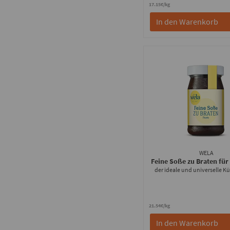
17.15€/kg
In den Warenkorb
WELA
Feine Soße zu Braten für
der ideale und universelle K
21.54€/kg
In den Warenkorb