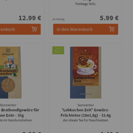
Festtags-Tofu
12.99 €
5.99 €
29.95€/kg
renkorb
In den Warenkorb
Sonnentor
Sonnentor
s Brathendlgewürz für
°Lebkuchen Zeit° Gewürz-
ane Ente
- 35g
Früchtetee (18x1,8g)
- 32.4g
nte im Handumdrehen
der ideale Tee für Naschkatzen