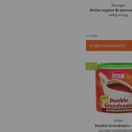
Biovegan
Meine vegane Bratens
deftig würzig
51.60€/kg
In den Warenkorb
VITAM
Dunkle Grundsauce
pur oder variiert geni