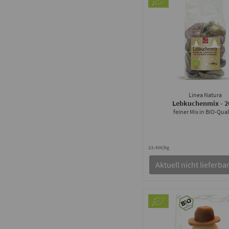
Linea Natura
Lebkuchenmix
- 
feiner Mix in BIO-Qual
23.45€/kg
Aktuell nicht lieferba