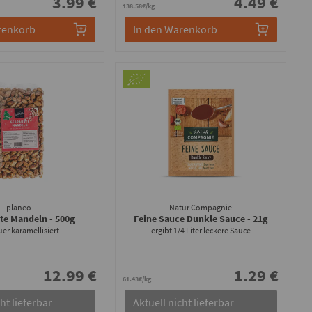
3.99 €
4.49 €
138.58€/kg
renkorb
In den Warenkorb
planeo
Natur Compagnie
te Mandeln
- 500g
Feine Sauce Dunkle Sauce
- 21g
er karamellisiert
ergibt 1/4 Liter leckere Sauce
12.99 €
1.29 €
61.43€/kg
ht lieferbar
Aktuell nicht lieferbar