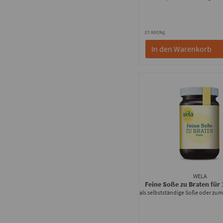
27.92€/kg
In den Warenkorb
WELA
Feine Soße zu Braten für 