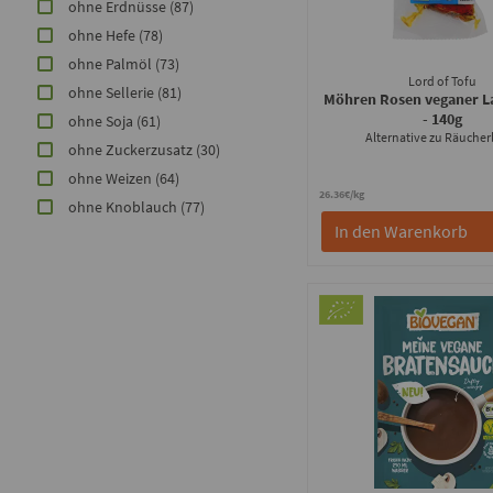
ohne Erdnüsse
(87)
ohne Hefe
(78)
ohne Palmöl
(73)
Lord of Tofu
ohne Sellerie
(81)
Möhren Rosen veganer L
- 140g
ohne Soja
(61)
Alternative zu Räucher
ohne Zuckerzusatz
(30)
ohne Weizen
(64)
26.36€/kg
ohne Knoblauch
(77)
In den Warenkorb