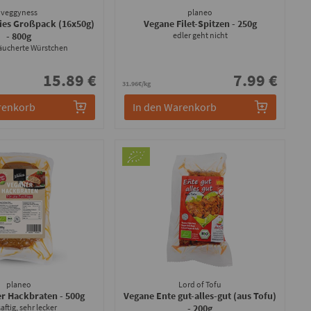
veggyness
planeo
ies Großpack (16x50g)
Vegane Filet-Spitzen
- 250g
- 800g
edler geht nicht
räucherte Würstchen
15.89 €
7.99 €
31.96€/kg
renkorb
In den Warenkorb
planeo
Lord of Tofu
er Hackbraten
- 500g
Vegane Ente gut-alles-gut (aus Tofu)
aftig, sehr lecker
- 200g