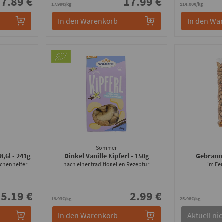
7.89 €
17.99 €
17.99€/kg
114.00€/kg
In den Warenkorb
In den Wa
Sommer
 8,6l
- 241g
Dinkel Vanille Kipferl
- 150g
Gebrann
üchenhelfer
nach einer traditionellen Rezeptur
im Feu
5.19 €
2.99 €
19.93€/kg
25.98€/kg
In den Warenkorb
Aktuell nic