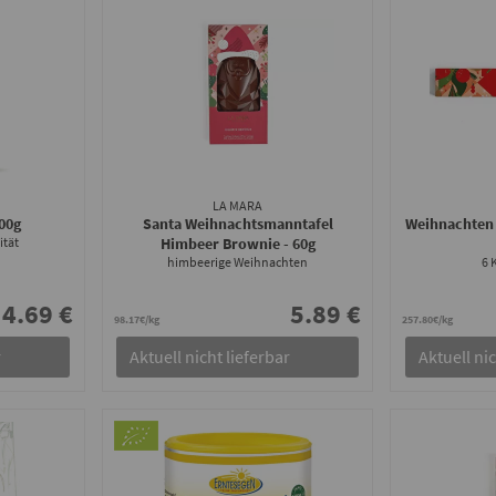
LA MARA
200g
Santa Weihnachtsmanntafel
Weihnachten 
ität
Himbeer Brownie
- 60g
himbeerige Weihnachten
6 
4.69 €
5.89 €
98.17€/kg
257.80€/kg
r
Aktuell nicht lieferbar
Aktuell nic