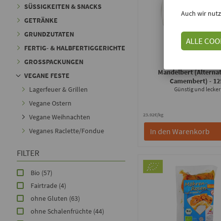
SÜSSIGKEITEN & SNACKS
Auch wir nutz
GETRÄNKE
GRUNDZUTATEN
ALLE COO
FERTIG- & HALBFERTIGGERICHTE
GROSSPACKUNGEN
planeo
Mandelbert (Alternat
VEGANE FESTE
Camembert)
- 12
Lagerfeuer & Grillen
Günstig und lecker
Vegane Ostern
23.92€/kg
Vegane Weihnachten
Veganes Raclette/Fondue
In den Warenkorb
FILTER
Bio
(57)
Fairtrade
(4)
ohne Gluten
(63)
ohne Schalenfrüchte
(44)