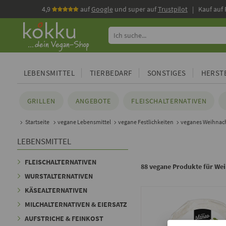
4,9
auf
Google
und super auf
Trustpilot
| Kauf auf
LEBENSMITTEL
TIERBEDARF
SONSTIGES
HERSTE
GRILLEN
ANGEBOTE
FLEISCHALTERNATIVEN
Startseite
vegane Lebensmittel
vegane Festlichkeiten
veganes Weihnach
LEBENSMITTEL
FLEISCHALTERNATIVEN
88 vegane Produkte für We
WURSTALTERNATIVEN
KÄSEALTERNATIVEN
MILCHALTERNATIVEN & EIERSATZ
AUFSTRICHE & FEINKOST