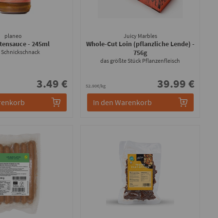
planeo
Juicy Marbles
atensauce
- 245ml
Whole-Cut Loin (pflanzliche Lende)
-
 Schnickschnack
756g
das größte Stück Pflanzenfleisch
3.49 €
39.99 €
52.90€/kg
renkorb
In den Warenkorb