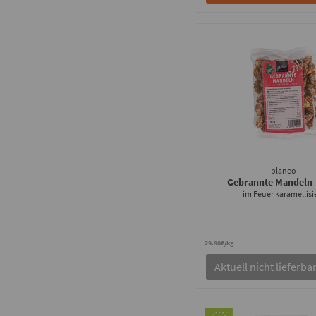
planeo
Gebrannte Mandeln
im Feuer karamellisi
29.90€/kg
Aktuell nicht lieferba