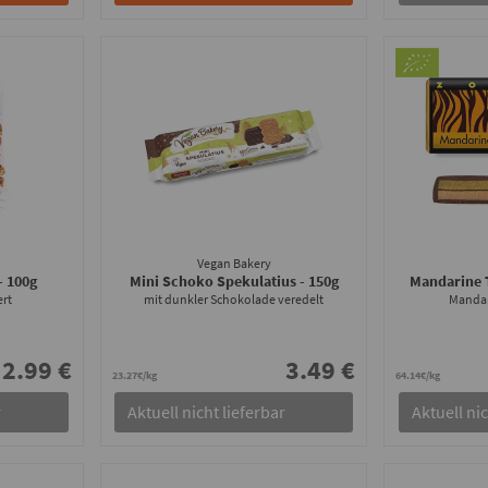
Vegan Bakery
- 100g
Mini Schoko Spekulatius
- 150g
Mandarine 
ert
mit dunkler Schokolade veredelt
Mandari
2.99 €
3.49 €
23.27€/kg
64.14€/kg
r
Aktuell nicht lieferbar
Aktuell nic