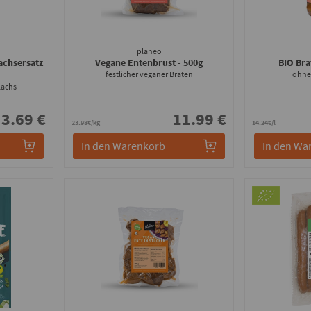
planeo
achsersatz
Vegane Entenbrust
- 500g
BIO Br
festlicher veganer Braten
ohne
lachs
3.69 €
11.99 €
23.98€/kg
14.24€/l
In den Warenkorb
In den Wa