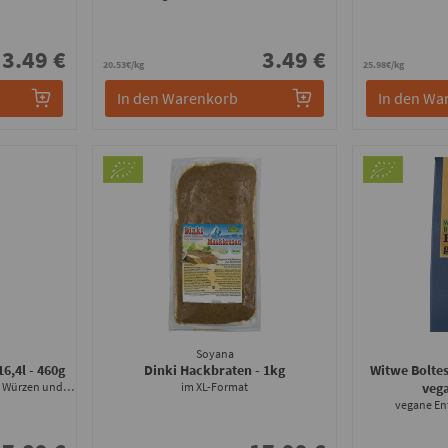
3.49 €
3.49 €
20.53€/kg
25.98€/kg
In den Warenkorb
In den Wa
Soyana
16,4l
- 460g
Dinki Hackbraten
- 1kg
Witwe Bolte
als selbstständige Soße oder zum Würzen und Verfeinern
im XL-Format
veg
vegane E