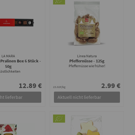
LA MARA
Linea Natura
Pralinen Box 6 Stück
-
Pfeffernüsse
- 125g
50g
Pfeffernüsse wie früher!
Köstlichkeiten
12.89 €
2.99 €
23.92€/kg
ht lieferbar
Aktuell nicht lieferbar