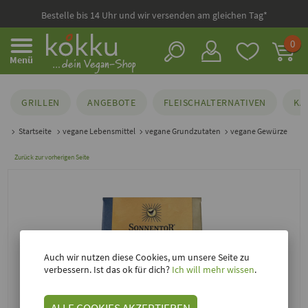
Bestelle bis 14 Uhr und wir versenden am gleichen Tag*
0
Menü
GRILLEN
ANGEBOTE
FLEISCHALTERNATIVEN
KÄ
Startseite
vegane Lebensmittel
vegane Grundzutaten
vegane Gewürze
Zurück zur vorherigen Seite
Auch wir nutzen diese Cookies, um unsere Seite zu
verbessern. Ist das ok für dich?
Ich will mehr wissen
.
ALLE COOKIES AKZEPTIEREN