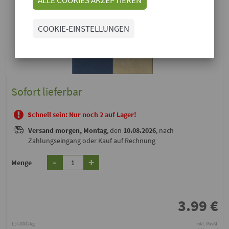
COOKIE-EINSTELLUNGEN
Sofort lieferbar
Schnell sein: Nur noch 2 auf Lager!
Versand
morgen, Montag
, den
10.08.2026
, nach
Zahlungseingang oder Kauf auf Rechnung
-
+
Menge
3.99
€
114.00€/kg
inkl. MwSt.