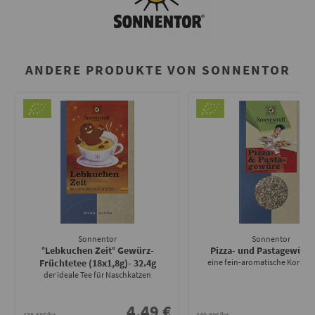
ANDERE PRODUKTE VON SONNENTOR
Sonnentor
Sonnentor
°Lebkuchen Zeit° Gewürz-
Pizza- und Pastagewürz
Früchtetee (18x1,8g)
- 32.4g
eine fein-aromatische Kompos
der ideale Tee für Naschkatzen
4.49 €
2
138.58€/kg
149.50€/kg