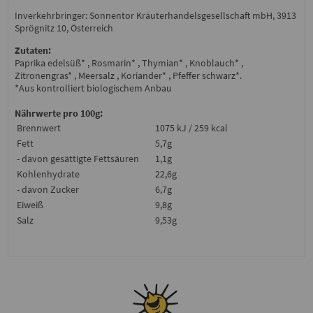
Inverkehrbringer: Sonnentor Kräuterhandelsgesellschaft mbH, 3913
Sprögnitz 10, Österreich
Zutaten:
Paprika edelsüß* , Rosmarin* , Thymian* , Knoblauch* ,
Zitronengras* , Meersalz , Koriander* , Pfeffer schwarz*.
*Aus kontrolliert biologischem Anbau
Nährwerte pro 100g:
Brennwert
1075 kJ / 259 kcal
Fett
5,7g
- davon gesättigte Fettsäuren
1,1g
Kohlenhydrate
22,6g
- davon Zucker
6,7g
Eiweiß
9,8g
Salz
9,53g