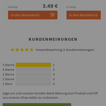
3.49 €
7
69.80€/kg
17.15€/kg
In den Warenkorb
In den Warenkorb
KUNDENMEINUNGEN
Gesamtbewertung (1 Kundenmeinungen)
5 Sterne
1
4 Sterne
0
3 Sterne
0
2 Sterne
0
1 Stern
0
Sage uns und unseren Kunden deine Meinung zum Produkt und hilf
uns unseren Shop weiter zu verbessern.