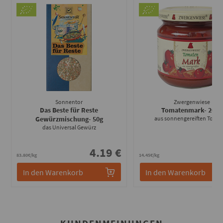
Sonnentor
Zwergenwiese
Das Beste für Reste
Tomatenmark
- 200g
Gewürzmischung
- 50g
aus sonnengereiften Toma
das Universal Gewürz
4.19 €
2
83.80€/kg
14.45€/kg
In den Warenkorb
In den Warenkorb