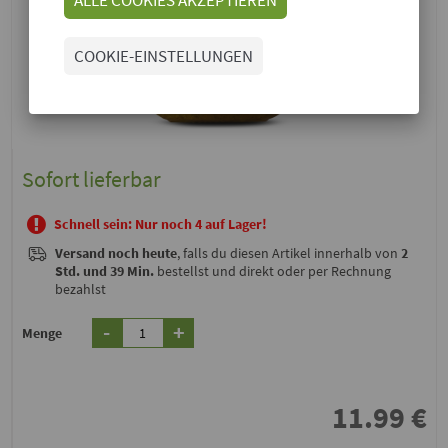
COOKIE-EINSTELLUNGEN
Sofort lieferbar
Schnell sein: Nur noch 4 auf Lager!
Versand noch heute
, falls du diesen Artikel innerhalb von
2
Std. und 39 Min.
bestellst und direkt oder per Rechnung
bezahlst
-
+
Menge
11.99
€