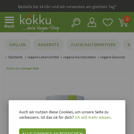
Bestelle bis 14 Uhr und wir versenden am gleichen Tag*
0
Menü
GRILLEN
ANGEBOTE
FLEISCHALTERNATIVEN
KÄ
Startseite
vegane Lebensmittel
vegane Grundzutaten
vegane Gewürze
Zurück zur vorherigen Seite
Auch wir nutzen diese Cookies, um unsere Seite zu
verbessern. Ist das ok für dich?
Ich will mehr wissen
.
ALLE COOKIES AKZEPTIEREN