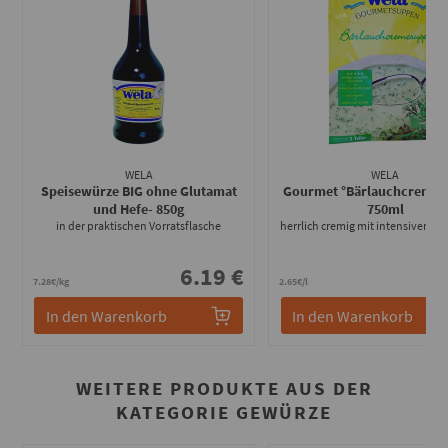
WELA
WELA
Speisewürze BIG ohne Glutamat
Gourmet °Bärlauchcremes
und Hefe
- 850g
750ml
in der praktischen Vorratsflasche
herrlich cremig mit intensiver Kr
6.19 €
1
7.28€/kg
2.65€/l
In den Warenkorb
In den Warenkorb
WEITERE PRODUKTE AUS DER
KATEGORIE GEWÜRZE