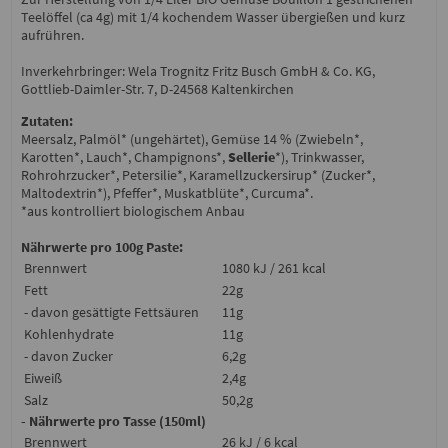
Teelöffel (ca 4g) mit 1/4 kochendem Wasser übergießen und kurz
aufrühren.
Inverkehrbringer: Wela Trognitz Fritz Busch GmbH & Co. KG,
Gottlieb-Daimler-Str. 7, D-24568 Kaltenkirchen
Zutaten:
Meersalz, Palmöl* (ungehärtet), Gemüse 14 % (Zwiebeln*,
Karotten*, Lauch*, Champignons*,
Sellerie
*), Trinkwasser,
Rohrohrzucker*, Petersilie*, Karamellzuckersirup* (Zucker*,
Maltodextrin*), Pfeffer*, Muskatblüte*, Curcuma*.
*aus kontrolliert biologischem Anbau
Nährwerte pro 100g Paste:
Brennwert
1080 kJ / 261 kcal
Fett
22g
- davon gesättigte Fettsäuren
11g
Kohlenhydrate
11g
- davon Zucker
6,2g
Eiweiß
2,4g
Salz
50,2g
- Nährwerte pro Tasse (150ml)
Brennwert
26 kJ / 6 kcal