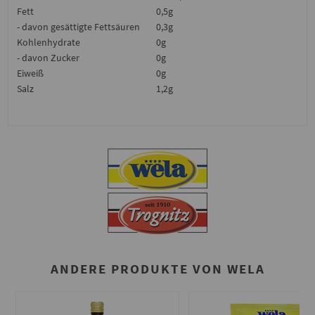
Fett
0,5g
- davon gesättigte Fettsäuren
0,3g
Kohlenhydrate
0g
- davon Zucker
0g
Eiweiß
0g
Salz
1,2g
ANDERE PRODUKTE VON WELA