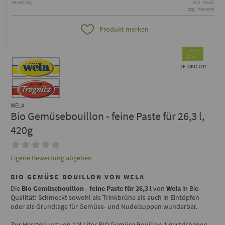
28.55€/kg
inkl. MwSt.
zzgl. Versand
Produkt merken
DE-ÖKO-001
WELA
Bio Gemüsebouillon - feine Paste für 26,3 l,
420g
Eigene Bewertung abgeben
BIO GEMÜSE BOUILLON VON WELA
Die
Bio Gemüsebouillon - feine Paste für 26,3 l
von
Wela
in Bio-
Qualität! Schmeckt sowohl als Trinkbrühe als auch in Eintöpfen
oder als Grundlage für Gemüse- und Nudelsuppen wunderbar.
Zur Herstellung von 1/4 Liter BIO Gemüse Bouillon 1 gestrichenen