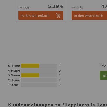
5.19 €
4.
129.75€/kg
189.35€/kg
In den Warenkorb
In den Warenkorb
Sage
5 Sterne
1
4 Sterne
0
3 Sterne
1
Ei
2 Sterne
0
1 Stern
0
Kundenmeinungen zu °Happiness is Heav