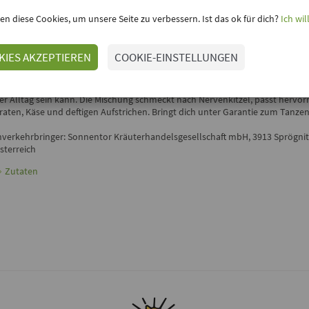
en diese Cookies, um unsere Seite zu verbessern. Ist das ok für dich?
Ich wil
inloggen, um Deine Meinung hinzuzufügen
KIES AKZEPTIEREN
COOKIE-EINSTELLUNGEN
°HAPPINESS IS HEAVY METAL° TEE VON SONNENTOR
as Leben ist doch ein Wunschkonzert! Mit Schwarzkümmel, Rooibos und sc
tockrose zeigt dir der
Happiness is Heavy Metal Tee
von
Sonnentor
, wie a
er Alltag sein kann. Die Mischung schmeckt nach Nervenkitzel, passt hervo
raten, Käse und deftigen Aufstrichen. Bringt dich unter Garantie zum Tanzen
nverkehrbringer: Sonnentor Kräuterhandelsgesellschaft mbH, 3913 Sprögnit
sterreich
Zutaten