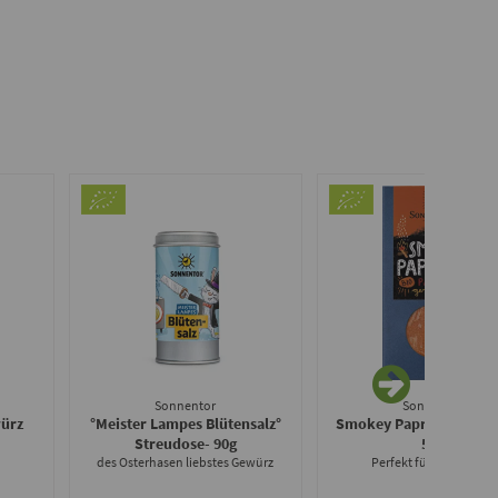
Sonnentor
Sonnentor
würz
°Meister Lampes Blütensalz°
Smokey Paprika geräuc
Streudose
- 90g
50g
n
des Osterhasen liebstes Gewürz
Perfekt für Marinaden