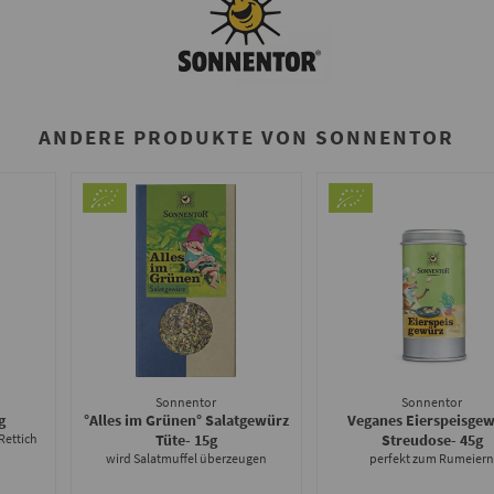
ANDERE PRODUKTE VON SONNENTOR
Sonnentor
Sonnentor
g
°Alles im Grünen° Salatgewürz
Veganes Eierspeisge
Rettich
Tüte
- 15g
Streudose
- 45g
wird Salatmuffel überzeugen
perfekt zum Rumeier