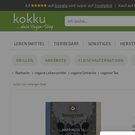
4,9
auf
Google
und super auf
Trustpilot
| Kauf auf
LEBENSMITTEL
TIERBEDARF
SONSTIGES
HERSTE
GRILLEN
ANGEBOTE
FLEISCHALTERNATIVEN
Startseite
vegane Lebensmittel
vegane Getränke
veganer Tee
Zurück zur vorherigen Seite
S