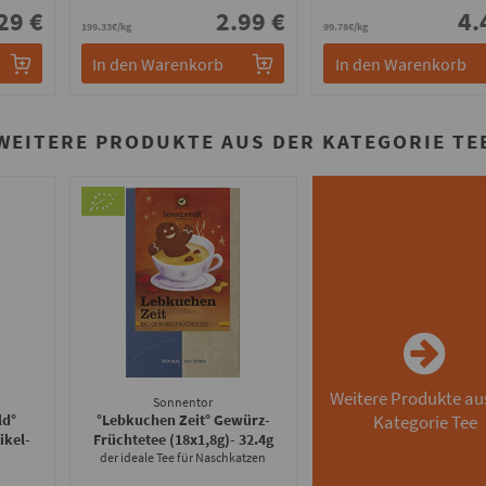
29 €
2.99 €
4.
199.33€/kg
99.78€/kg
In den Warenkorb
In den Warenkorb
WEITERE PRODUKTE AUS DER KATEGORIE TE
Weitere Produkte au
Sonnentor
ld°
°Lebkuchen Zeit° Gewürz-
Kategorie Tee
ikel
-
Früchtetee (18x1,8g)
- 32.4g
der ideale Tee für Naschkatzen