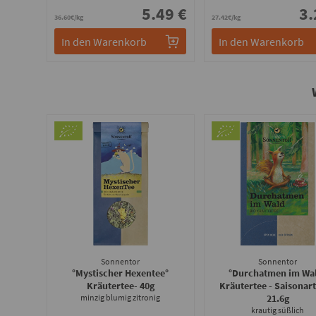
5.49 €
3.
36.60€/kg
27.42€/kg
In den Warenkorb
In den Warenkorb
Sonnentor
Sonnentor
°Mystischer Hexentee°
°Durchatmen im Wa
Kräutertee
- 40g
Kräutertee - Saisonart
minzig blumig zitronig
21.6g
krautig süßlich