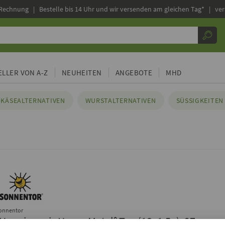
 Rechnung |
Bestelle bis 14 Uhr und wir versenden am gleichen Tag* | ve
LLER VON A-Z
NEUHEITEN
ANGEBOTE
MHD
KÄSEALTERNATIVEN
WURSTALTERNATIVEN
SÜSSIGKEITEN 
onnentor
°Happiness is Heavy Metal° Tee (18x1,5g), 27g