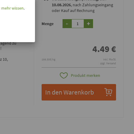
10.08.2026
, nach Zahlungseingang
l mehr wissen
.
oder Kauf auf Rechnung
-
+
Menge
hwarzer
ußergewöhnlich
rragend zu
4.49
€
!
z 10,
166.30€/kg
inkl. MwSt.
zzgl. Versand
Produkt merken
In den Warenkorb