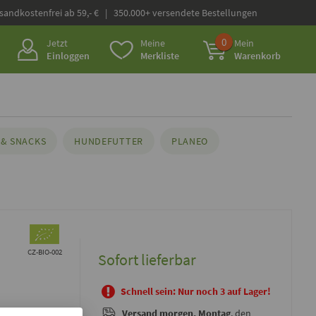
rsandkostenfrei ab 59,- € | 350.000+ versendete Bestellungen
0
Jetzt
Meine
Mein
Einloggen
Merkliste
Warenkorb
& SNACKS
HUNDEFUTTER
PLANEO
CZ-BIO-002
Sofort lieferbar
Schnell sein: Nur noch 3 auf Lager!
Versand
morgen, Montag
, den