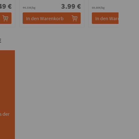
49 €
3.99 €
3.
44.33€/kg
69.80€/kg
In den Warenkorb
In den Warenkorb
E
s der