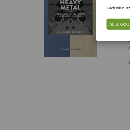
Auch wir nutz
E
ALLE COO
D
S
d
B
I
Ö