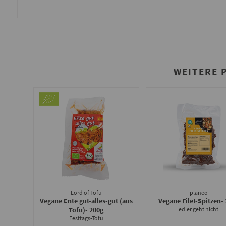
WEITERE 
Lord of Tofu
planeo
Vegane Ente gut-alles-gut (aus
Vegane Filet-Spitzen
-
Tofu)
- 200g
edler geht nicht
Festtags-Tofu