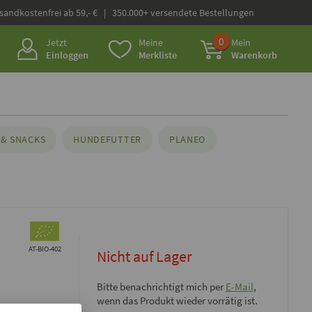
rsandkostenfrei ab 59,- € | 350.000+ versendete Bestellungen
0
Jetzt
Meine
Mein
Einloggen
Merkliste
Warenkorb
& SNACKS
HUNDEFUTTER
PLANEO
AT-BIO-402
Nicht auf Lager
Bitte benachrichtigt mich per
E-Mail
,
wenn das Produkt wieder vorrätig ist.