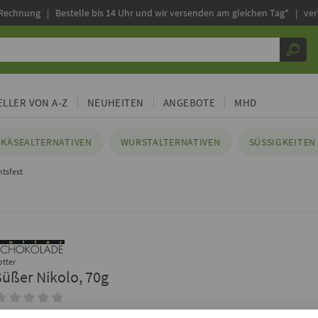
 Rechnung |
Bestelle bis 14 Uhr und wir versenden am gleichen Tag* | ve
LLER VON A-Z
NEUHEITEN
ANGEBOTE
MHD
KÄSEALTERNATIVEN
WURSTALTERNATIVEN
SÜSSIGKEITEN 
tsfest
otter
Süßer Nikolo, 70g
inloggen, um Deine Meinung hinzuzufügen