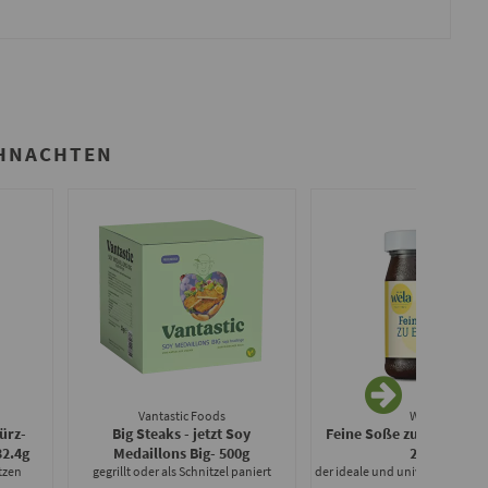
IHNACHTEN
Vantastic Foods
WELA
ürz-
Big Steaks - jetzt Soy
Feine Soße zu Braten für
32.4g
Medaillons Big
- 500g
241g
tzen
gegrillt oder als Schnitzel paniert
der ideale und universelle Küc