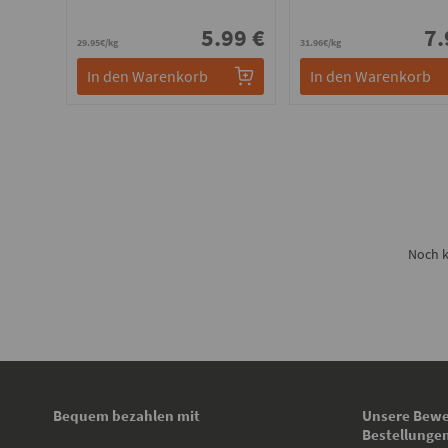
5.99 €
7.
29.95€/kg
31.96€/kg
In den Warenkorb
In den Warenkorb
Noch k
Bequem bezahlen mit
Unsere Bewe
Bestellunge