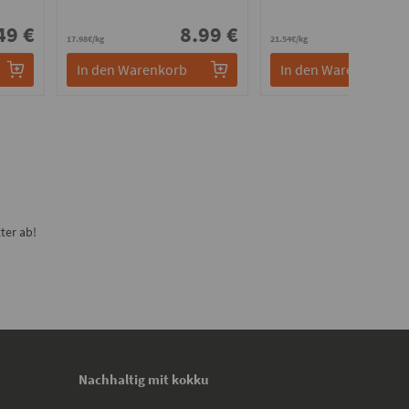
49 €
8.99 €
5.
17.98€/kg
21.54€/kg
In den Warenkorb
In den Warenkorb
ter ab!
Nachhaltig mit kokku