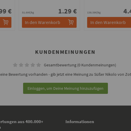
99 €
1.29 €
4.
51.60€/kg
138.58€/kg
In den Warenkorb
In den Warenkorb
KUNDENMEINUNGEN
Gesamtbewertung (0 Kundenmeinungen)
eine Bewertung vorhanden - gib jetzt eine Meinung zu Süßer Nikolo von Zot
Einloggen, um Deine Meinung hinzuzufügen
rtungen aus 400.000+
Informationen
n