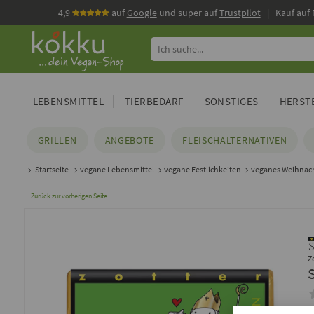
4,9
auf
Google
und super auf
Trustpilot
| Kauf auf
LEBENSMITTEL
TIERBEDARF
SONSTIGES
HERSTE
GRILLEN
ANGEBOTE
FLEISCHALTERNATIVEN
Startseite
vegane Lebensmittel
vegane Festlichkeiten
veganes Weihnach
Zurück zur vorherigen Seite
Z
E