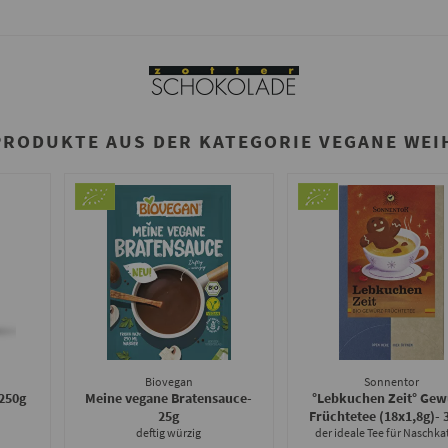
PRODUKTE AUS DER KATEGORIE VEGANE WE
Biovegan
Sonnentor
 250g
Meine vegane Bratensauce
-
°Lebkuchen Zeit° Gew
25g
Früchtetee (18x1,8g)
- 
deftig würzig
der ideale Tee für Naschka