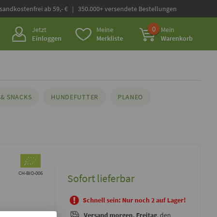
rsandkostenfrei ab 59,- € | 350.000+ versendete Bestellungen
0
Jetzt
Meine
Mein
Einloggen
Merkliste
Warenkorb
& SNACKS
HUNDEFUTTER
PLANEO
CH-BIO-006
Sofort lieferbar
Schnell sein: Nur noch 2 auf Lager!
Versand
morgen, Freitag
, den