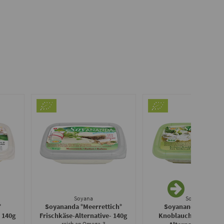
Soyana
Soyana
°
Soyananda °Meerrettich°
Soyananda °Kräute
- 140g
Frischkäse-Alternative
- 140g
Knoblauch° Frischkä
reich an Omega-3