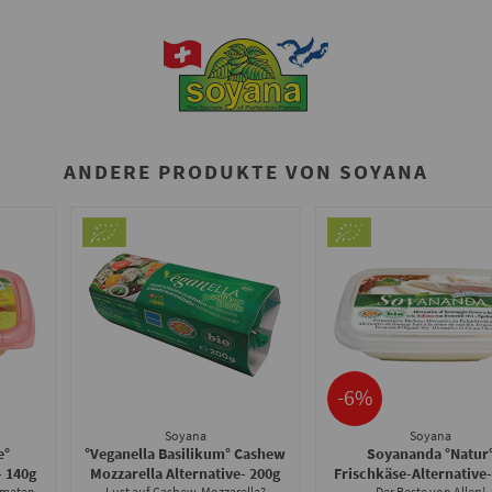
ANDERE PRODUKTE VON SOYANA
-6%
Soyana
Soyana
e°
°Veganella Basilikum° Cashew
Soyananda °Natur
- 140g
Mozzarella Alternative
- 200g
Frischkäse-Alternative
omaten
Lust auf Cashew-Mozzarella?
Der Beste von Allen!