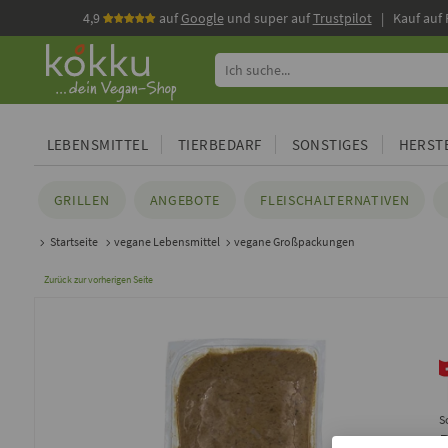
4,9
auf
Google
und super auf
Trustpilot
| Kauf auf
LEBENSMITTEL
TIERBEDARF
SONSTIGES
HERSTE
GRILLEN
ANGEBOTE
FLEISCHALTERNATIVEN
Startseite
vegane Lebensmittel
vegane Großpackungen
Zurück zur vorherigen Seite
S