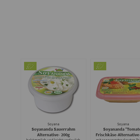
Soyana
Soyana
Soyananda Sauerrahm
Soyananda °Tomat
Alternative
- 200g
Frischkäse-Alternative
bekömmlich und leicht verdaulich
mit sonnengetrockneten T