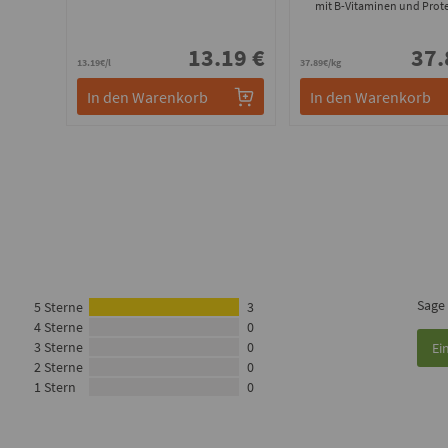
mit B-Vitaminen und Prot
13.19 €
37.
13.19€/l
37.89€/kg
In den Warenkorb
In den Warenkorb
Sage
5 Sterne
3
4 Sterne
0
3 Sterne
0
Ei
2 Sterne
0
1 Stern
0