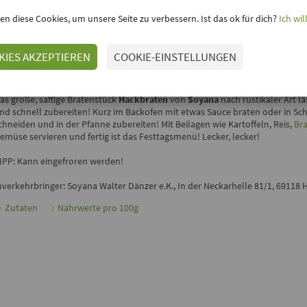
en diese Cookies, um unsere Seite zu verbessern. Ist das ok für dich?
Ich wil
inloggen, um Deine Meinung hinzuzufügen
KIES AKZEPTIEREN
COOKIE-EINSTELLUNGEN
DINKI HACKBRATEN VON SOYANA
ür alle, die nicht genug bekommen können!
as große, saftige Bratenstück
Hackbraten
von
Soyana
nach rustikaler Art lä
nd schnell zubereiten! Kurz im Backofen mit etwas Sauce braten oder in Sc
chneiden und in der Pfanne zubereiten! Mit Beilagen wie Kartoffeln, Reis,
Br
emüse servieren und fertig ist das Festtagsmenü! Lecker, lecker!
IPP: Kann eingefroren werden!
nverkehrbringer: Soyana Walter Dänzer e.K., In der Neckarhelle 81/1, 69118 
Zutaten
Nährwerte pro 100g