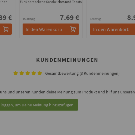
einen
für überbackene Sandwiches und Toasts
89 €
7.69 €
8.
15.38€/kg
8.99€/kg
In den Warenkorb
In den Warenkorb
KUNDENMEINUNGEN
Gesamtbewertung (3 Kundenmeinungen)
 uns und unseren Kunden deine Meinung zum Produkt und hilf uns unseren 
nloggen, um Deine Meinung hinzuzufügen