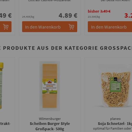
bisher
3.49 €
49 €
4.89 €
3.
24.45€/kg
23.50€/kg
In den Warenkorb
In den Warenkorb
E PRODUKTE AUS DER KATEGORIE GROSSPAC
Wilmersburger
planeo
trakt
-
Scheiben Burger Style
Soja Schnetzel
- 1k
Großpack
- 500g
optimal für Familien oder