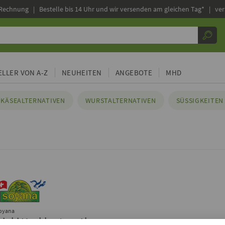
 Rechnung |
Bestelle bis 14 Uhr und wir versenden am gleichen Tag* | ve
LLER VON A-Z
NEUHEITEN
ANGEBOTE
MHD
KÄSEALTERNATIVEN
WURSTALTERNATIVEN
SÜSSIGKEITEN 
oyana
Dinki Hackbraten, 1kg