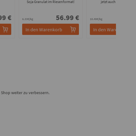
Soja Granulat im Riesenformat!
jetzt auch im Großpack
99 €
56.99 €
10.
6.33€/kg
10.49€/kg
In den Warenkorb
In den Warenkorb
Shop weiter zu verbessern.