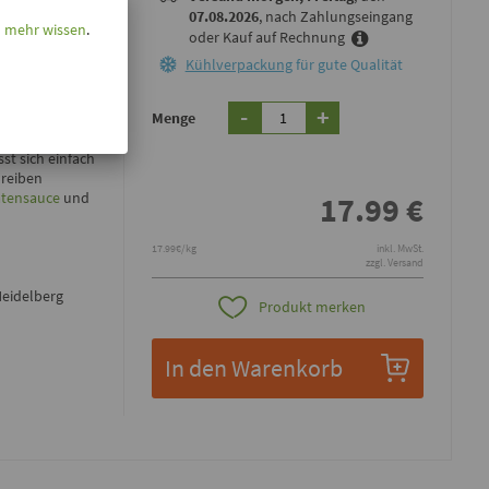
07.08.2026
, nach Zahlungseingang
l mehr wissen
.
oder Kauf auf Rechnung
Kühlverpackung
für gute Qualität
-
+
Menge
sst sich einfach
hreiben
atensauce
und
17.99
€
17.99€/kg
inkl. MwSt.
zzgl. Versand
Heidelberg
Produkt merken
In den Warenkorb