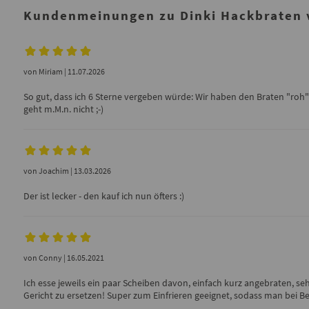
Kundenmeinungen zu Dinki Hackbraten 
von
Miriam
| 11.07.2026
So gut, dass ich 6 Sterne vergeben würde: Wir haben den Braten "roh"
geht m.M.n. nicht ;-)
von
Joachim
| 13.03.2026
Der ist lecker - den kauf ich nun öfters :)
von
Conny
| 16.05.2021
Ich esse jeweils ein paar Scheiben davon, einfach kurz angebraten, se
Gericht zu ersetzen! Super zum Einfrieren geeignet, sodass man bei B