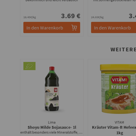
3.69 €
3.
18.45€/kg
24.93€/kg
In den Warenkorb
In den Warenkorb
WEITER
Lima
VITAM
Shoyu Milde Sojasauce
- 1l
Kräuter Vitam-R Hefeex
enthält besonders viele Mineralstoffe, Vitamine und Proteine
1kg