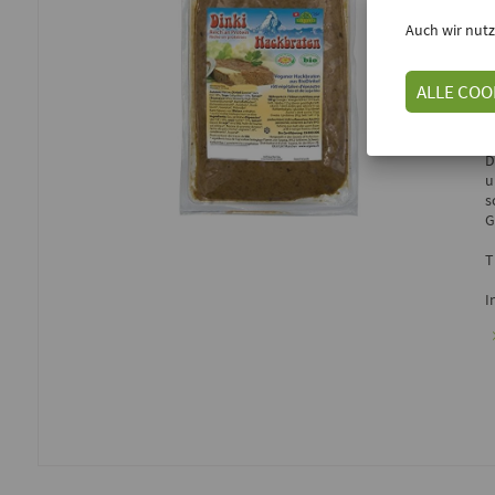
Auch wir nutz
E
ALLE COO
F
D
u
s
G
T
I