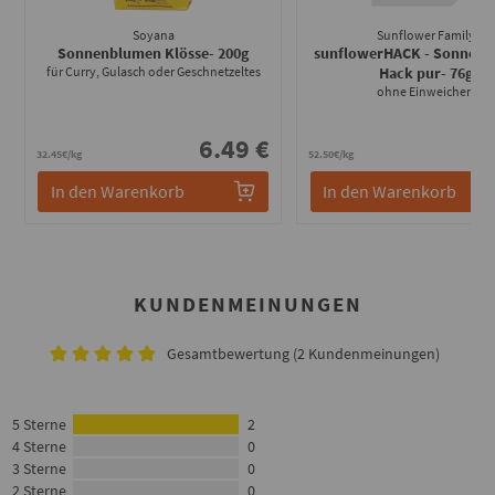
Soyana
Sunflower Family
Sonnenblumen Klösse
- 200g
sunflowerHACK - Sonnen
für Curry, Gulasch oder Geschnetzeltes
Hack pur
- 76g
ohne Einweichen
6.49 €
3
32.45€/kg
52.50€/kg
In den Warenkorb
In den Warenkorb
KUNDENMEINUNGEN
Gesamtbewertung (2 Kundenmeinungen)
5 Sterne
2
4 Sterne
0
3 Sterne
0
2 Sterne
0