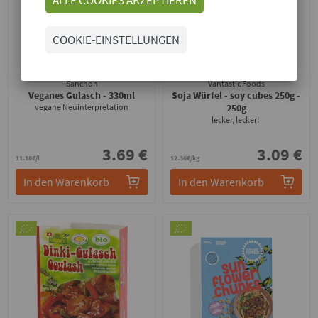
COOKIE-EINSTELLUNGEN
Sanchon
Vantastic Foods
Veganes Gulasch
- 330ml
Soja Würfel - soy cubes 250g
-
vegane Neuinterpretation
250g
lecker, lecker!
3.69 €
3.09 €
11.18€/l
12.36€/kg
In den Warenkorb
In den Warenkorb