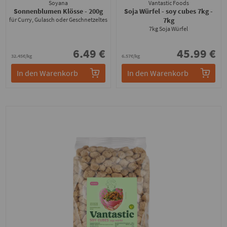
Soyana
Vantastic Foods
Sonnenblumen Klösse
- 200g
Soja Würfel - soy cubes 7kg
-
für Curry, Gulasch oder Geschnetzeltes
7kg
7kg Soja Würfel
6.49 €
45.99 €
32.45€/kg
6.57€/kg
In den Warenkorb
In den Warenkorb