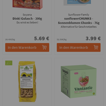
Soyana
Sunflower Family
Dinki Gulasch
- 200g
sunflowerCHUNKS -
Du wirst es lieben!
Sonnenblumen Chunks
- 76g
Alternative für Geschnetzeltes
5.69 €
3.99 €
28.45€/kg
52.50€/kg
In den Warenkorb
In den Warenkorb