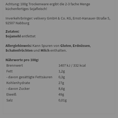
Achtung: 100g Trockenware ergibt die 2-3 fache Menge
küchenfertiges Sojafleisch!
Inverkehrbringer: velivery GmbH & Co. KG, Ernst-Hanauer-Straße 5,
92507 Nabburg
Zutaten:
Sojamehl
entfettet
Allergiehinweis:
Kann Spuren von
Gluten
,
Erdnüssen
,
Schalenfrüchten
und
Milch
enthalten.
Nährwerte pro 100g:
Brennwert
1407 kJ / 332 kcal
Fett
1,2g
- davon gesättigte Fettsäuren
0,3g
Kohlenhydrate
27g
- davon Zucker
8,6g
Eiweiß
49g
Salz
0,01g