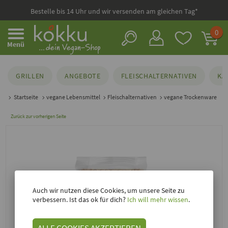
Bestelle bis 14 Uhr und wir versenden am gleichen Tag*
0
Menü
GRILLEN
ANGEBOTE
FLEISCHALTERNATIVEN
KÄ
Startseite
vegane Lebensmittel
Fleischalternativen
vegane Trockenware
Zurück zur vorherigen Seite
Auch wir nutzen diese Cookies, um unsere Seite zu
verbessern. Ist das ok für dich?
Ich will mehr wissen
.
ALLE COOKIES AKZEPTIEREN