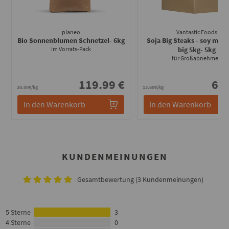
planeo
Vantastic Foods
Bio Sonnenblumen Schnetzel
- 6kg
Soja Big Steaks - soy meda
im Vorrats-Pack
big 5kg
- 5kg
für Großabnehmer!
119.99 €
67.
20.00€/kg
13.60€/kg
In den Warenkorb
In den Warenkorb
KUNDENMEINUNGEN
Gesamtbewertung (3 Kundenmeinungen)
5 Sterne
3
4 Sterne
0