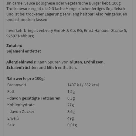
sin carne, Sauce Bolognese oder vegetarische Burger liebt. 100g
Trockenware ergibt die 2-3 fache Menge küchenfertiges Sojafleisch
und ist bei trockener Lagerung sehr lang haltbar! Also reingehauen
und schmecken lassen!
Inverkehrbringer: velivery GmbH & Co. KG, Ernst-Hanauer-Straße 5,
92507 Nabburg
Zutaten:
Sojamehl
entfettet
Allergiehinweis:
Kann Spuren von
Gluten
,
Erdnüssen
,
Schalenfrüchten
und
Milch
enthalten.
Nährwerte pro 100g:
Brennwert
1407 kJ / 332 kcal
Fett
1,2g
- davon gesättigte Fettsäuren
0,3g
Kohlenhydrate
27g
- davon Zucker
8,6g
Eiweiß
49g
Salz
0,01g