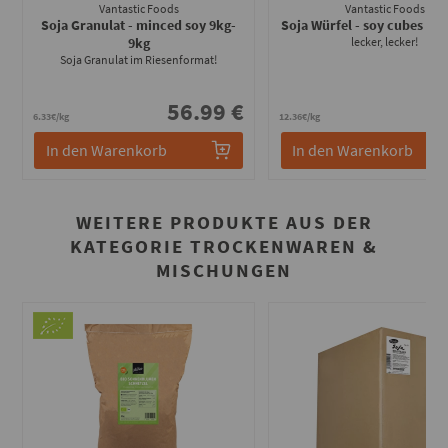
Vantastic Foods
Vantastic Foods
Soja Granulat - minced soy 9kg
-
Soja Würfel - soy cubes 250
9kg
lecker, lecker!
Soja Granulat im Riesenformat!
56.99 €
3
6.33€/kg
12.36€/kg
In den Warenkorb
In den Warenkorb
WEITERE PRODUKTE AUS DER
KATEGORIE TROCKENWAREN &
MISCHUNGEN