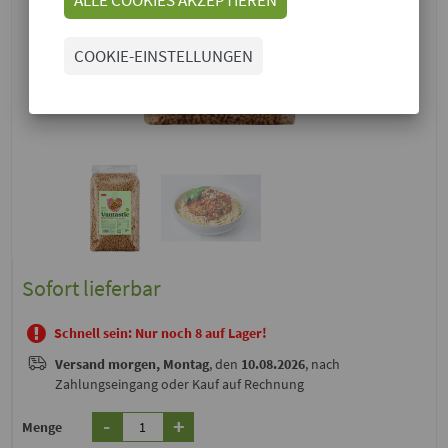
COOKIE-EINSTELLUNGEN
Sofort lieferbar
Schnell sein: Nur noch 8 auf Lager!
Versand
morgen, Montag
, den
10.08.2026
, nach
Zahlungseingang oder Kauf auf Rechnung
-
+
Menge