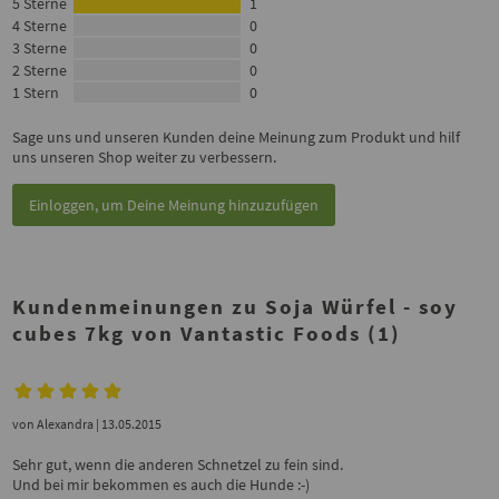
5 Sterne
1
4 Sterne
0
3 Sterne
0
2 Sterne
0
1 Stern
0
Sage uns und unseren Kunden deine Meinung zum Produkt und hilf
uns unseren Shop weiter zu verbessern.
Einloggen, um Deine Meinung hinzuzufügen
Kundenmeinungen zu Soja Würfel - soy
cubes 7kg von Vantastic Foods (1)
von
Alexandra
| 13.05.2015
Sehr gut, wenn die anderen Schnetzel zu fein sind.
Und bei mir bekommen es auch die Hunde :-)