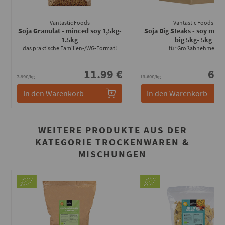
Vantastic Foods
Vantastic Foods
Soja Granulat - minced soy 1,5kg
-
Soja Big Steaks - soy meda
1.5kg
big 5kg
- 5kg
das praktische Familien-/WG-Format!
für Großabnehmer!
11.99 €
67.
7.99€/kg
13.60€/kg
In den Warenkorb
In den Warenkorb
WEITERE PRODUKTE AUS DER
KATEGORIE TROCKENWAREN &
MISCHUNGEN