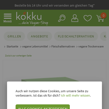
Bestelle bis 14 Uhr und wir versenden am gleichen Tag*
0
Menü
GRILLEN
ANGEBOTE
FLEISCHALTERNATIVEN
KÄ
Startseite
vegane Lebensmittel
Fleischalternativen
vegane Trockenware
Zurück zur vorherigen Seite
Auch wir nutzen diese Cookies, um unsere Seite zu
verbessern. Ist das ok für dich?
Ich will mehr wissen
.
ALLE COOKIES AKZEPTIEREN