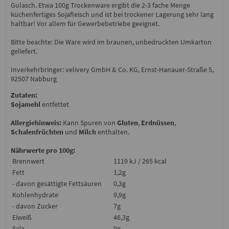
Gulasch. Etwa 100g Trockenware ergibt die 2-3 fache Menge
küchenfertiges Sojafleisch und ist bei trockener Lagerung sehr lang
haltbar! Vor allem für Gewerbebetriebe geeignet.
Bitte beachte: Die Ware wird im braunen, unbedruckten Umkarton
geliefert.
Inverkehrbringer: velivery GmbH & Co. KG, Ernst-Hanauer-Straße 5,
92507 Nabburg
Zutaten:
Sojamehl
entfettet
Allergiehinweis:
Kann Spuren von
Gluten
,
Erdnüssen
,
Schalenfrüchten
und
Milch
enthalten.
Nährwerte pro 100g:
Brennwert
1119 kJ / 265 kcal
Fett
1,2g
- davon gesättigte Fettsäuren
0,3g
Kohlenhydrate
9,9g
- davon Zucker
7g
Eiweiß
46,3g
Salz
0g