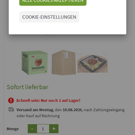
COOKIE-EINSTELLUNGEN
Sofort lieferbar
Schnell sein: Nur noch 2 auf Lager!
Versand
am Montag
, den
10.08.2026
, nach Zahlungseingang
oder Kauf auf Rechnung
-
+
Menge