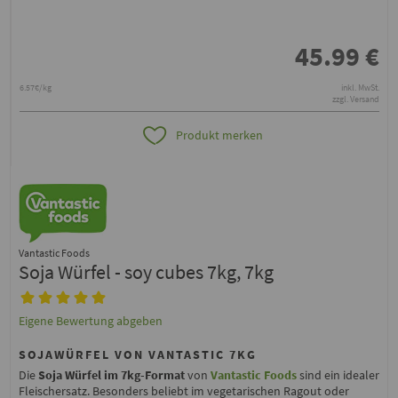
45.99
€
6.57€/kg
inkl. MwSt.
zzgl. Versand
Produkt merken
Vantastic Foods
Soja Würfel - soy cubes 7kg, 7kg
Eigene Bewertung abgeben
SOJAWÜRFEL VON VANTASTIC 7KG
Die
Soja Würfel im 7kg-Format
von
Vantastic Foods
sind ein idealer
Fleischersatz. Besonders beliebt im vegetarischen Ragout oder