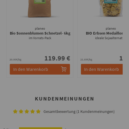
planeo
planeo
Bio Sonnenblumen Schnetzel
- 6kg
BIO Erbsen Medaillons
-
im Vorrats-Pack
ideale Sojaalternative
119.99 €
12.
20.00€/kg
21.65€/kg
In den Warenkorb
In den Warenkorb
KUNDENMEINUNGEN
Gesamtbewertung (1 Kundenmeinungen)