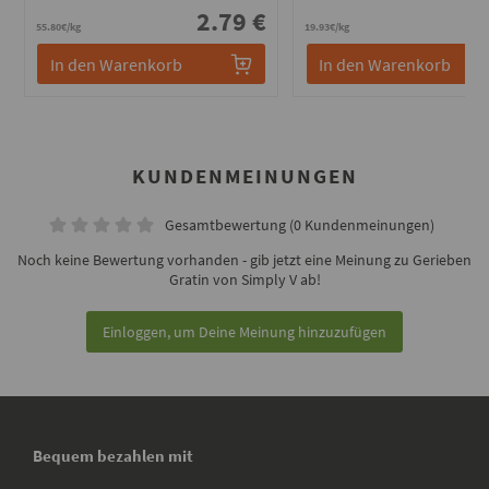
2.79 €
2
55.80€/kg
19.93€/kg
In den Warenkorb
In den Warenkorb
KUNDENMEINUNGEN
Gesamtbewertung (0 Kundenmeinungen)
Noch keine Bewertung vorhanden - gib jetzt eine Meinung zu Gerieben
Gratin von Simply V ab!
Einloggen, um Deine Meinung hinzuzufügen
Bequem bezahlen mit