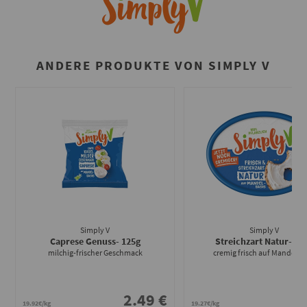
ANDERE PRODUKTE VON SIMPLY V
Simply V
Simply V
Caprese Genuss
- 125g
Streichzart Natur
- 15
milchig-frischer Geschmack
cremig frisch auf Mandelba
2.49 €
2
19.92€/kg
19.27€/kg