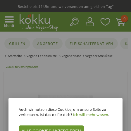
Bestelle bis 14 Uhr und wir versenden am gleichen Tag*
0
Menü
GRILLEN
ANGEBOTE
FLEISCHALTERNATIVEN
KÄ
Startseite
vegane Lebensmittel
veganer Käse
veganer Streukäse
Zurück zur vorherigen Seite
Auch wir nutzen diese Cookies, um unsere Seite zu
verbessern. Ist das ok für dich?
Ich will mehr wissen
.
ALLE COOKIES AKZEPTIEREN