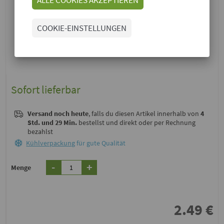
COOKIE-EINSTELLUNGEN
Sofort lieferbar
Versand noch heute
, falls du diesen Artikel innerhalb von
4
Std. und 29 Min.
bestellst und direkt oder per Rechnung
bezahlst
Kühlverpackung
für gute Qualität
-
+
Menge
2.49
€