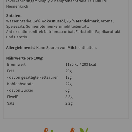
Inverkehrbringer: Simply V, Kemptener Straße 17, D-88178
Heimenkirch
Zutaten:
Wasser, Stärke, 14%
Kokosnussöl
, 9,7%
Mandelmark
, Aroma,
Speisesalz, Sonnenblumenkernmehl teilentölt,
Antioxidationsmittel: Natriumascorbat, Farbstoffe: Paprikaextrakt
und Carotin.
Allergiehinweis:
Kann Spuren von
Milch
enthalten.
Nährwerte pro 100g:
Brennwert
1175 kJ / 283 kcal
Fett
20g
- davon gesättigte Fettsäuren
13g
Kohlenhydrate
22g
- davon Zucker
0g
Eiweiß
3,3g
Salz
2,2g