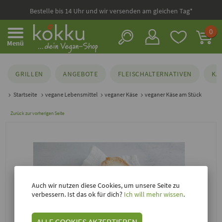
Bestelle bis 14 Uhr und wir versenden am gleichen Tag*
0
Menü
GRILLEN
ANGEBOTE
FLEISCHALTERNATIVEN
KÄ
Startseite
vegane Lebensmittel
veganer Käse
veganer Käse am Stück
Zurück zur vorherigen Seite
Auch wir nutzen diese Cookies, um unsere Seite zu
verbessern. Ist das ok für dich?
Ich will mehr wissen
.
ALLE COOKIES AKZEPTIEREN