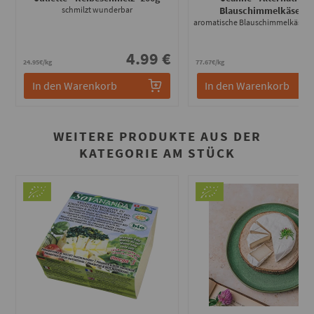
schmilzt wunderbar
Blauschimmelkäse
- 9
aromatische Blauschimmelkäse Al
4.99 €
6
24.95€/kg
77.67€/kg
In den Warenkorb
In den Warenkorb
WEITERE PRODUKTE AUS DER
KATEGORIE AM STÜCK