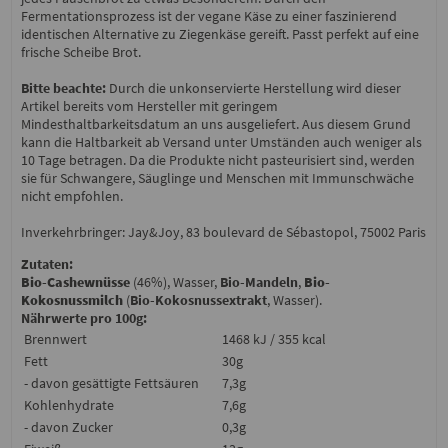
Fermentationsprozess ist der vegane Käse zu einer faszinierend
identischen Alternative zu Ziegenkäse gereift. Passt perfekt auf eine
frische Scheibe Brot.
Bitte beachte:
Durch die unkonservierte Herstellung wird dieser
Artikel bereits vom Hersteller mit geringem
Mindesthaltbarkeitsdatum an uns ausgeliefert. Aus diesem Grund
kann die Haltbarkeit ab Versand unter Umständen auch weniger als
10 Tage betragen. Da die Produkte nicht pasteurisiert sind, werden
sie für Schwangere, Säuglinge und Menschen mit Immunschwäche
nicht empfohlen.
Inverkehrbringer: Jay&Joy, 83 boulevard de Sébastopol, 75002 Paris
Zutaten:
Bio-Cashewnüsse
(46%), Wasser,
Bio-Mandeln
,
Bio-
Kokosnussmilch
(
Bio-Kokosnussextrakt
, Wasser).
Nährwerte pro 100g:
Brennwert
1468 kJ / 355 kcal
Fett
30g
- davon gesättigte Fettsäuren
7,3g
Kohlenhydrate
7,6g
- davon Zucker
0,3g