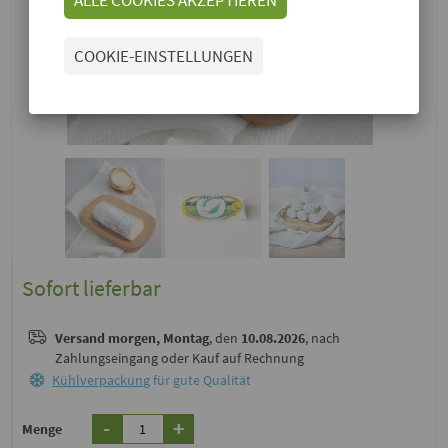
COOKIE-EINSTELLUNGEN
Sofort lieferbar
Versand
morgen, Montag
, den
10.08.2026
, nach
Zahlungseingang oder Kauf auf Rechnung
Kühlverpackung
für gute Qualität
-
+
Menge