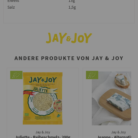
Eiweiß
13g
Salz
1,5g
ANDERE PRODUKTE VON JAY & JOY
Jay & Joy
Jay & Joy
Juliette - Reibeschmelz
- 200g
Jeanne - Alternative 