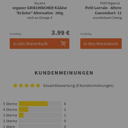
Soyana
Petit Veganne
veganer GRIECHISCHER Käääse
Petit Lorrain - Alternati
°Kräuter° Alternative
- 200g
Camembert
- 110g
reich an Omega-3
wunderbare Cremigkeit
3.99 €
8
19.95€/kg
74.45€/kg
In den Warenkorb
In den Warenkorb
KUNDENMEINUNGEN
Gesamtbewertung (9 Kundenmeinungen)
5 Sterne
6
4 Sterne
2
3 Sterne
1
2 Sterne
0
1 Stern
0