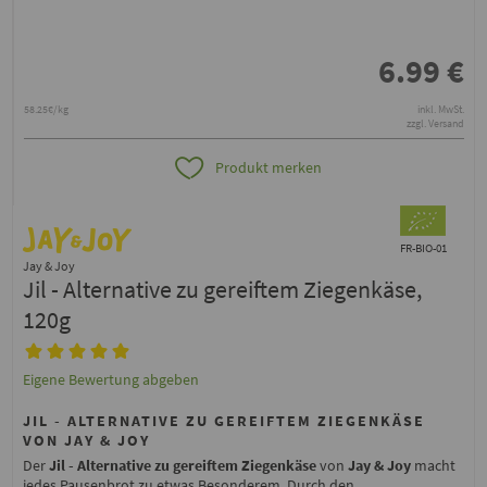
6.99
€
58.25€/kg
inkl. MwSt.
zzgl. Versand
Produkt merken
FR-BIO-01
Jay & Joy
Jil - Alternative zu gereiftem Ziegenkäse,
120g
Eigene Bewertung abgeben
JIL - ALTERNATIVE ZU GEREIFTEM ZIEGENKÄSE
VON JAY & JOY
Der
Jil - Alternative zu gereiftem Ziegenkäse
von
Jay & Joy
macht
jedes Pausenbrot zu etwas Besonderem. Durch den