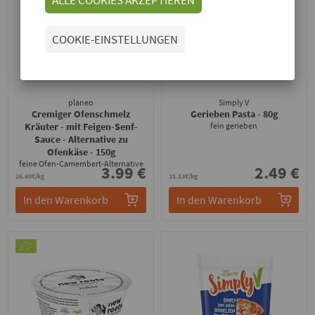
COOKIE-EINSTELLUNGEN
planeo
Simply V
Cremiger Ofenschmelz
Gerieben Pasta
- 80g
Kräuter - mit Feigen-Senf-
fein gerieben
Sauce - Alternative zu
Ofenkäse
- 150g
feine Ofen-Camembert-Alternative
3.99 €
2.49 €
26.60€/kg
31.13€/kg
In den Warenkorb
In den Warenkorb