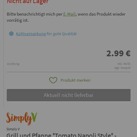
Nicht auf Lager
Bitte benachrichtigt mich per
E-Mail
, wenn das Produkt wieder
vorrätig ist.
Kühlverpackung
für gute Qualität
2.99
€
19.93€/kg
inkl. MwSt.
zzgl. Versand
Produkt merken
Aktuell nicht lieferbar
Simply V
Grill und Pfanne °Tomato Napoli Style° -