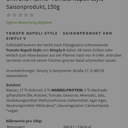
Saisonprodukt, 150g
Eigene Bewertung abgeben
TOMATO NAPOLI STYLE - SAISONPRODUKT VON
SIMPLY V
Grillstabil kommt der leicht nach Pizzagewürz schmeckende
Tomato Napoli Style
von
Simply V
daher. Ob beim Grillen oder
einfach zum Abendessen aus der Pfanne: nach nur 4-5 Min. anbraten
servieren und mit einem frischen grünen Salat schmecken lassen.
Inverkehrbringer: Simply V, Kemptener Straße 17, D-88178
Heimenkirch
Zutaten:
Wasser, 17 % Kokosöl, 9 %
MANDELPROTEIN
, 5 % Marinade
(pflanzliche Öle, Kräuter, Tomate, Gewürze, Meersalz), Salz,
Verdickungsmittel: Methylcellulose; Geliermittel: Agar-Agar;
Säuerungsmittel: Milchsäure*; Säureregulator: Calciumlactat.
*vegan
Nährwerte pro 100g:
Brennwert
966 kJ / 234 kcal