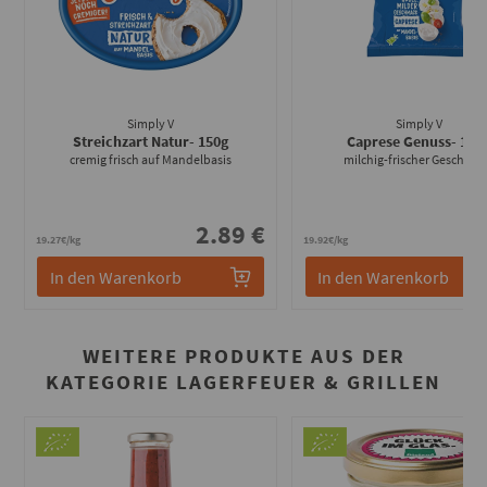
Simply V
Simply V
Streichzart Natur
- 150g
Caprese Genuss
- 125
cremig frisch auf Mandelbasis
milchig-frischer Geschma
2.89 €
2
19.27€/kg
19.92€/kg
In den Warenkorb
In den Warenkorb
WEITERE PRODUKTE AUS DER
KATEGORIE LAGERFEUER & GRILLEN