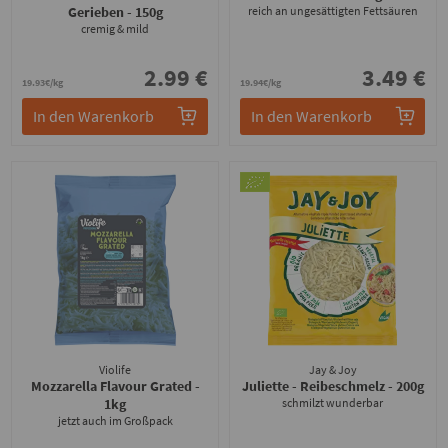
Gerieben
- 150g
reich an ungesättigten Fettsäuren
cremig & mild
2.99 €
3.49 €
19.93€/kg
19.94€/kg
In den Warenkorb
In den Warenkorb
Violife
Jay & Joy
Mozzarella Flavour Grated
-
Juliette - Reibeschmelz
- 200g
1kg
schmilzt wunderbar
jetzt auch im Großpack