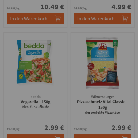
10.49 €
4.99 €
10.49€/kg
24.95€/kg
In den Warenkorb
In den Warenkorb
bedda
Wilmersburger
Vegarella
- 150g
Pizzaschmelz Vital Classic
-
ideal für Aufläufe
150g
der perfekte Pizzakäse
2.99 €
2.99 €
19.93€/kg
19.93€/kg