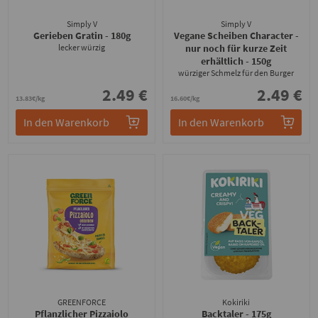
Simply V
Simply V
Gerieben Gratin
- 180g
Vegane Scheiben Character -
lecker würzig
nur noch für kurze Zeit
erhältlich
- 150g
würziger Schmelz für den Burger
2.49 €
2.49 €
13.83€/kg
16.60€/kg
In den Warenkorb
In den Warenkorb
GREENFORCE
Kokiriki
Pflanzlicher Pizzaiolo
Backtaler
- 175g