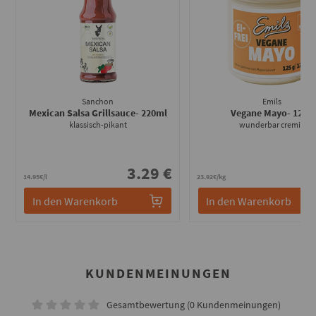
Sanchon
Emils
Mexican Salsa Grillsauce
- 220ml
Vegane Mayo
- 125g
klassisch-pikant
wunderbar cremig
3.29 €
2
14.95€/l
23.92€/kg
In den Warenkorb
In den Warenkorb
KUNDENMEINUNGEN
Gesamtbewertung (0 Kundenmeinungen)