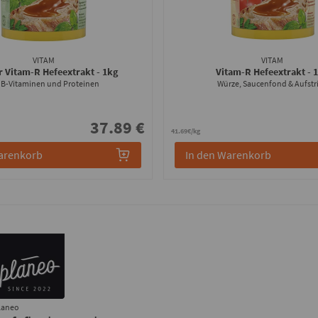
VITAM
VITAM
r Vitam-R Hefeextrakt
- 1kg
Vitam-R Hefeextrakt
- 
 B-Vitaminen und Proteinen
Würze, Saucenfond & Aufstr
37.89 €
41.69€/kg
arenkorb
In den Warenkorb
laneo