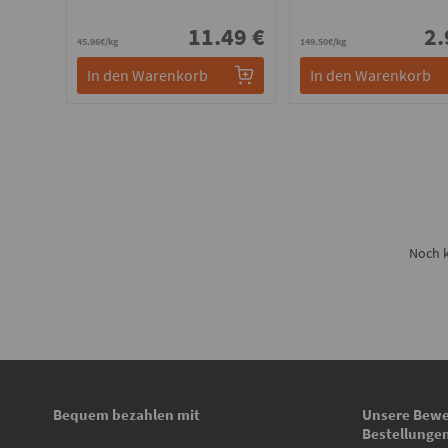
11.49 €
2.
45.96€/kg
149.50€/kg
In den Warenkorb
In den Warenkorb
Noch k
Bequem bezahlen mit
Unsere Bewe
Bestellunge