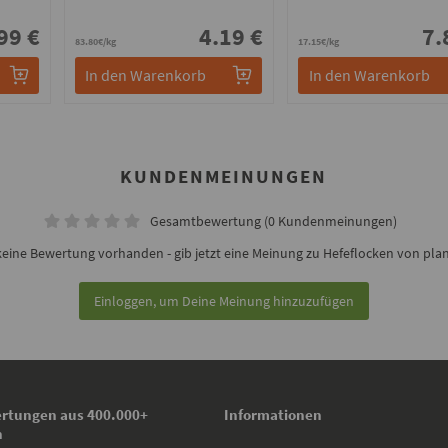
99 €
4.19 €
7.
83.80€/kg
17.15€/kg
In den Warenkorb
In den Warenkorb
KUNDENMEINUNGEN
Gesamtbewertung (0 Kundenmeinungen)
eine Bewertung vorhanden - gib jetzt eine Meinung zu Hefeflocken von pla
Einloggen, um Deine Meinung hinzuzufügen
rtungen aus 400.000+
Informationen
n