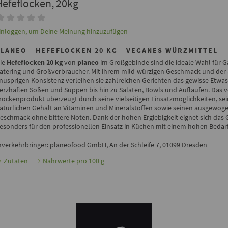
Hefeflocken, 20kg
inloggen, um Deine Meinung hinzuzufügen
PLANEO - HEFEFLOCKEN 20 KG - VEGANES WÜRZMITTEL
ie
Hefeflocken 20 kg
von
planeo
im Großgebinde sind die ideale Wahl für 
atering und Großverbraucher. Mit ihrem mild-würzigen Geschmack und de
nusprigen Konsistenz verleihen sie zahlreichen Gerichten das gewisse Etwas
erzhaften Soßen und Suppen bis hin zu Salaten, Bowls und Aufläufen. Das 
rockenprodukt überzeugt durch seine vielseitigen Einsatzmöglichkeiten, se
atürlichen Gehalt an Vitaminen und Mineralstoffen sowie seinen ausgewog
eschmack ohne bittere Noten. Dank der hohen Ergiebigkeit eignet sich das
esonders für den professionellen Einsatz in Küchen mit einem hohen Bedar
nverkehrbringer: planeofood GmbH, An der Schleife 7, 01099 Dresden
Zutaten
Nährwerte pro 100 g