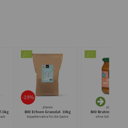
-19%
planeo
planeo
 7.5kg
BIO Erbsen Granulat
- 10kg
BIO Bratensauce
- 24
pack
Sojaalternative für die Gastro
ohne Schnickschnack