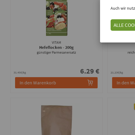
Auch wir nutz
ALLE COO
VITAM
Hefeflocken
- 200g
günstiger Parmesanersatz
reic
6.29 €
31.45€/kg
21.23€/kg
In den Warenkorb
In den W