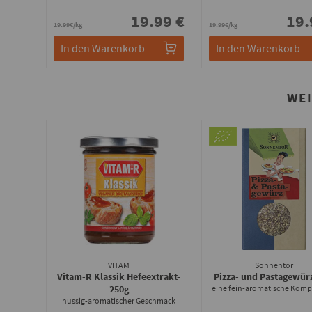
19.99 €
19.
19.99€/kg
19.99€/kg
In den Warenkorb
In den Warenkorb
WE
VITAM
Sonnentor
Vitam-R Klassik Hefeextrakt
-
Pizza- und Pastagewür
250g
eine fein-aromatische Komp
nussig-aromatischer Geschmack