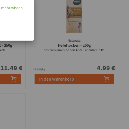
l mehr wissen
.
Naturata
t
- 250g
Hefeflocken
- 200g
mack
besitzen einen hohen Anteil an Vitamin B1
11.49 €
4.99 €
24.95€/kg
In den Warenkorb