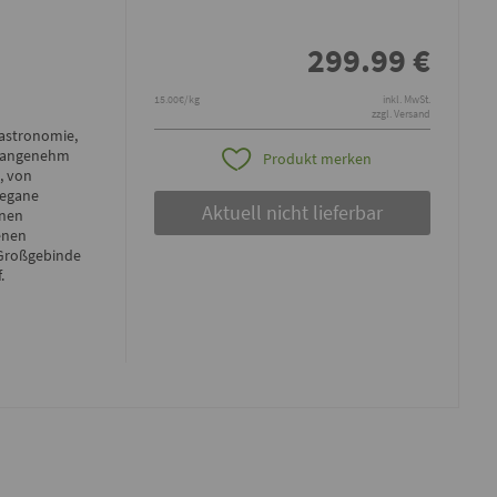
299.99
€
15.00€/kg
inkl. MwSt.
zzgl. Versand
Gastronomie,
r angenehm
Produkt merken
, von
vegane
Aktuell nicht lieferbar
inen
enen
 Großgebinde
f.