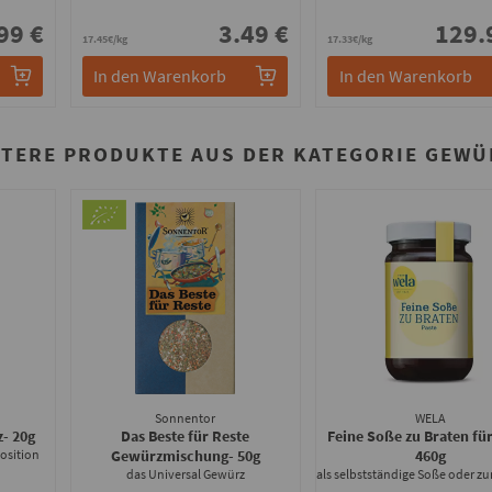
99 €
3.49 €
129.
17.45€/kg
17.33€/kg
In den Warenkorb
In den Warenkorb
ITERE PRODUKTE AUS DER KATEGORIE GEWÜ
Sonnentor
WELA
z
- 20g
Das Beste für Reste
Feine Soße zu Braten für
osition
Gewürzmischung
- 50g
460g
das Universal Gewürz