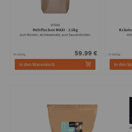
VITAM
Hefeflocken MAXI
- 2.5kg
Kräute
zum Würzen, als Käseersatz, zum Saucenbinden
mit
59.99 €
24.00€/kg
37.89€/kg
In den Warenkorb
In den W
p