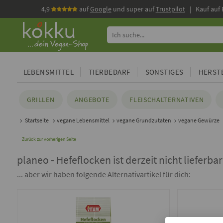
4,9
auf
Google
und super auf
Trustpilot
| Kauf auf
LEBENSMITTEL
TIERBEDARF
SONSTIGES
HERSTE
GRILLEN
ANGEBOTE
FLEISCHALTERNATIVEN
Startseite
vegane Lebensmittel
vegane Grundzutaten
vegane Gewürze
Zurück zur vorherigen Seite
planeo - Hefeflocken ist derzeit nicht lieferbar
... aber wir haben folgende Alternativartikel für dich: