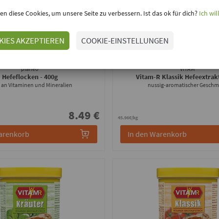
en diese Cookies, um unsere Seite zu verbessern. Ist das ok für dich?
Ich wil
KIES AKZEPTIEREN
COOKIE-EINSTELLUNGEN
planeo
VITAM
Hefeflocken
- 400g
Vitam-R Klassik Hefeextrak
h an Vitaminen und Mineralien
nussig-aromatischer Gesch
8.49 €
45.96€/kg
arenkorb
In den Warenkorb