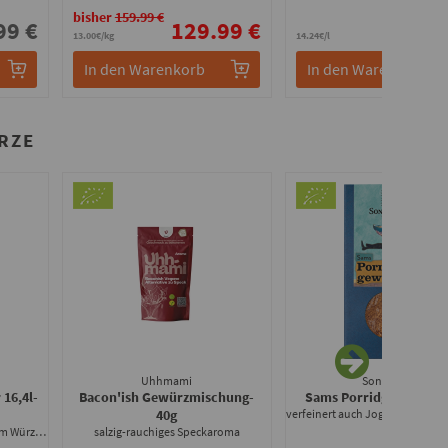
bisher
159.99 €
99 €
129.99 €
3.
13.00€/kg
14.24€/l
In den Warenkorb
In den Warenkorb
RZE
Uhhmami
Sonnentor
 16,4l
-
Bacon'ish Gewürzmischung
-
Sams Porridge Gewürz
40g
als selbstständige Soße oder zum Würzen und Verfeinern
salzig-rauchiges Speckaroma