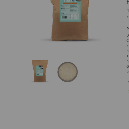
E
D
C
k
h
T
n
G
b
I