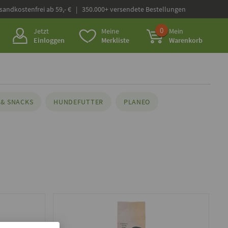
rsandkostenfrei ab 59,- € | 350.000+ versendete Bestellungen
0
Jetzt
Meine
Mein
Einloggen
Merkliste
Warenkorb
& SNACKS
HUNDEFUTTER
PLANEO