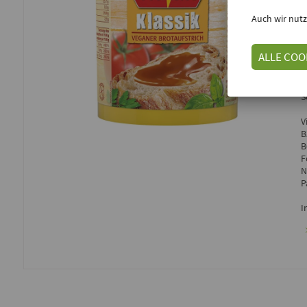
E
Auch wir nutz
ALLE COO
D
B
E
S
V
B
B
F
N
P
I