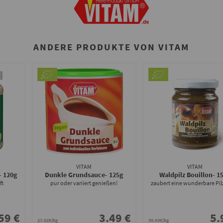
ANDERE PRODUKTE VON VITAM
VITAM
VITAM
- 120g
Dunkle Grundsauce
- 125g
Waldpilz Bouillon
- 1
ft
pur oder variiert genießen!
zaubert eine wunderbare Pi
59 €
3.49 €
5.
27.92€/kg
39.93€/kg