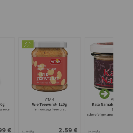
VITAM
VITAM
50g
Wie Teewurst
- 120g
Kala Namak Schwefels
lzsauce
feinwürzige Teewurst
100g
schwefeliger, aromatischer G
99 €
2.59 €
2.
21.58€/kg
29.90€/kg