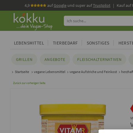
4,9
auf
Google
und super auf
Trustpilot
| Kauf auf
LEBENSMITTEL
TIERBEDARF
SONSTIGES
HERSTE
GRILLEN
ANGEBOTE
FLEISCHALTERNATIVEN
Startseite
vegane Lebensmittel
vegane Aufstriche und Feinkost
herzhaf
Zurück zur vorherigen Seite
V