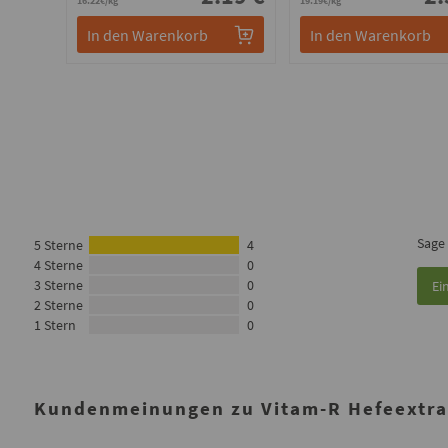
16.22€/kg
19.19€/kg
In den Warenkorb
In den Warenkorb
Sage
5 Sterne
4
4 Sterne
0
3 Sterne
0
Ei
2 Sterne
0
1 Stern
0
Kundenmeinungen zu Vitam-R Hefeextrak