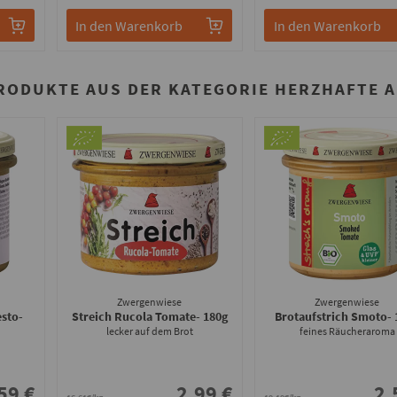
In den Warenkorb
In den Warenkorb
RODUKTE AUS DER KATEGORIE HERZHAFTE 
Zwergenwiese
Zwergenwiese
esto
-
Streich Rucola Tomate
- 180g
Brotaufstrich Smoto
-
lecker auf dem Brot
feines Räucheraroma
o
59 €
2.99 €
2.