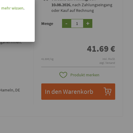
10.08.2026
, nach Zahlungseingang
l mehr wissen
.
oder Kauf auf Rechnung
-
+
Menge
nfond und
säuren und
elle für
eganerInnen.
41.69
€
41.69€/kg
inkl. MwSt.
zzgl. Versand
Produkt merken
 Hameln, DE
In den Warenkorb