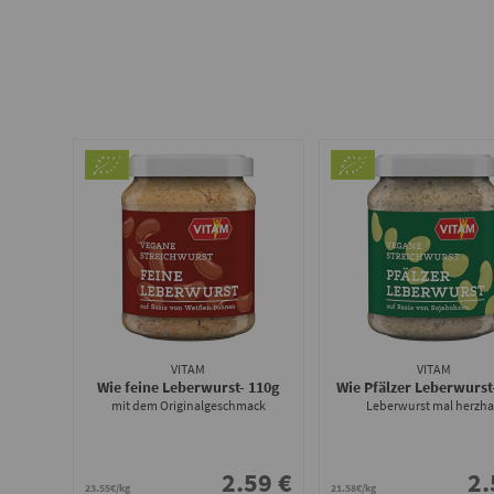
VITAM
VITAM
Wie feine Leberwurst
- 110g
Wie Pfälzer Leberwurst
mit dem Originalgeschmack
Leberwurst mal herzha
2.59 €
2.
23.55€/kg
21.58€/kg