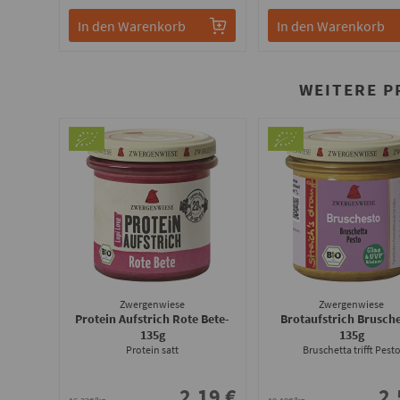
In den Warenkorb
In den Warenkorb
WEITERE P
Zwergenwiese
Zwergenwiese
Protein Aufstrich Rote Bete
-
Brotaufstrich Brusch
135g
135g
Protein satt
Bruschetta trifft Pest
2.19 €
2.