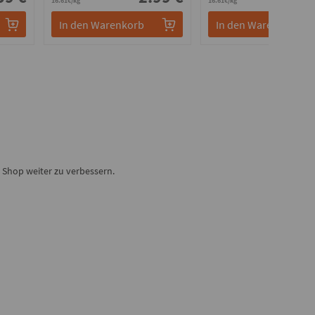
16.61€/kg
16.61€/kg
In den Warenkorb
In den Warenkorb
Shop weiter zu verbessern.