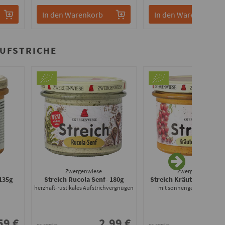
In den Warenkorb
In den Warenkorb
AUFSTRICHE
Zwergenwiese
Zwergenwiese
 135g
Streich Rucola Senf
- 180g
Streich Kräuter Tomate
herzhaft-rustikales Aufstrichvergnügen
mit sonnengereiften Tom
59 €
2.99 €
2.