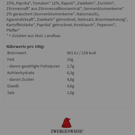
15%, Paprika*, Tomaten* 12%, Rapsöl*, Zwiebeln*, Zucchini*,
Zitronensaft* aus Zitronensaftkonzentrat*, Sonnenblumenkerne*
2% geräuchert (Sonnenblumenkerne*, Naturrauch),
Agavendicksaft*, Zwiebeln* getrocknet, Steinsalz, Branntweinessig*,
Kartoffelstärke*, Paprika* getrocknet, Knoblauch*, Peperoni*,
Pfeffer*
* = Zutaten aus ökol. Landbau
Nährwerte pro 100g:
Brennwert
901 kJ / 218 kcal
Fett
19g
- davon gesättigte Fettsäuren
1,7g
Kohlenhydrate
6,3g
- davon Zucker
4,6g
Eiweiß
4,6g
Salz
1,0g