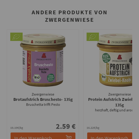
ANDERE PRODUKTE VON
ZWERGENWIESE
Zwergenwiese
Zwergenwiese
Brotaufstrich Bruschesto
- 135g
Protein Aufstrich Zwiebel
Bruschetta trifft Pesto
135g
herzhaft, deftig und aromat
2.59 €
2
19.19€/kg
16.22€/kg
In den Warenkorb
In den Warenkorb