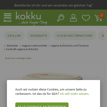
Bestelle bis 14 Uhr und wir versenden am gleichen Tag*
0
Menü
GRILLEN
ANGEBOTE
FLEISCHALTERNATIVEN
KÄ
Startseite
vegane Lebensmittel
vegane Aufstriche und Feinkost
herzhaft vegane Aufstriche
Zurück zur vorherigen Seite
Auch wir nutzen diese Cookies, um unsere Seite zu
verbessern. Ist das ok für dich?
Ich will mehr wissen
.
ALLE COOKIES AKZEPTIEREN