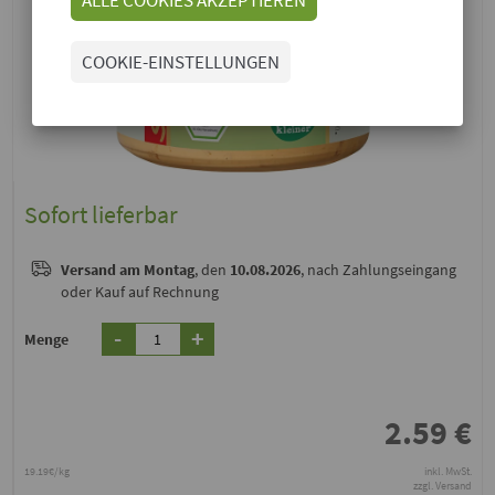
COOKIE-EINSTELLUNGEN
Sofort lieferbar
Versand
am Montag
, den
10.08.2026
, nach Zahlungseingang
oder Kauf auf Rechnung
-
+
Menge
2.59
€
19.19€/kg
inkl. MwSt.
zzgl. Versand