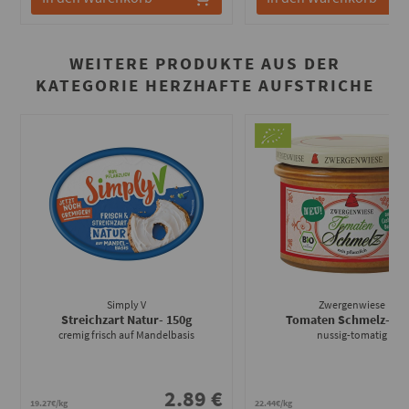
WEITERE PRODUKTE AUS DER
KATEGORIE HERZHAFTE AUFSTRICHE
Simply V
Zwergenwiese
Streichzart Natur
- 150g
Tomaten Schmelz
- 16
cremig frisch auf Mandelbasis
nussig-tomatig
2.89 €
3
19.27€/kg
22.44€/kg