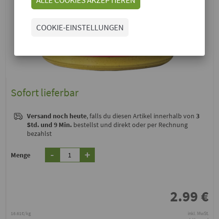
COOKIE-EINSTELLUNGEN
Sofort lieferbar
Versand noch heute
, falls du diesen Artikel innerhalb von
3
Std. und 9 Min.
bestellst und direkt oder per Rechnung
bezahlst
-
+
Menge
2.99
€
16.61€/kg
inkl. MwSt.