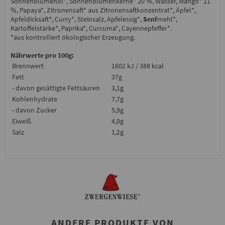
Sonnenblumenöl*, Sonnenblumenkerne* 20 %, Wasser, Mango* 11
%, Papaya*, Zitronensaft* aus Zitronensaftkonzentrat*, Äpfel*,
Apfeldicksaft*, Curry*, Steinsalz, Apfelessig*,
Senf
mehl*,
Kartoffelstärke*, Paprika*, Curcuma*, Cayennepfeffer*.
*aus kontrolliert ökologischer Erzeugung.
Nährwerte pro 100g:
Brennwert
1602 kJ / 388 kcal
Fett
37g
- davon gesättigte Fettsäuren
3,1g
Kohlenhydrate
7,7g
- davon Zucker
5,9g
Eiweiß
4,9g
Salz
1,2g
ANDERE PRODUKTE VON