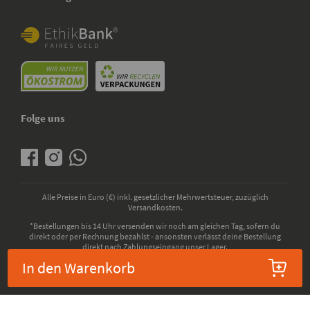
Folge uns
Alle Preise in Euro (€) inkl. gesetzlicher Mehrwertsteuer, zuzüglich
Versandkosten.
*Bestellungen bis 14 Uhr versenden wir noch am gleichen Tag, sofern du
direkt oder per Rechnung bezahlst - ansonsten verlässt deine Bestellung
direkt nach Zahlungseingang unser Lager.
In den Warenkorb
© 2026 - kokku GmbH - Alle Rechte vorbehalten. Bio-Zertifizierung durch die
ABCERT AG, EU-Codenummer: DE-ÖKO-006