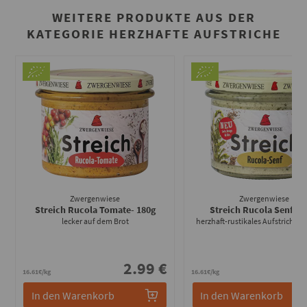
WEITERE PRODUKTE AUS DER
KATEGORIE HERZHAFTE AUFSTRICHE
Zwergenwiese
Zwergenwiese
Streich Rucola Tomate
- 180g
Streich Rucola Senf
- 1
lecker auf dem Brot
herzhaft-rustikales Aufstrichve
2.99 €
2
16.61€/kg
16.61€/kg
In den Warenkorb
In den Warenkorb