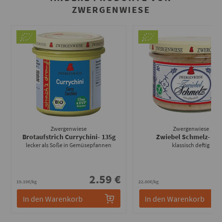
ZWERGENWIESE
Zwergenwiese
Zwergenwiese
Brotaufstrich Currychini
- 135g
Zwiebel Schmelz
- 15
lecker als Soße in Gemüsepfannen
klassisch deftig
2.59 €
3
19.19€/kg
22.60€/kg
In den Warenkorb
In den Warenkorb