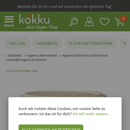
Bestelle bis 14 Uhr und wir versenden am gleichen Tag*
0
Menü
GRILLEN
ANGEBOTE
FLEISCHALTERNATIVEN
KÄ
Startseite
vegane Lebensmittel
vegane Aufstriche und Feinkost
herzhaft vegane Aufstriche
Zurück zur vorherigen Seite
Auch wir nutzen diese Cookies, um unsere Seite zu
verbessern. Ist das ok für dich?
Ich will mehr wissen
.
ALLE COOKIES AKZEPTIEREN