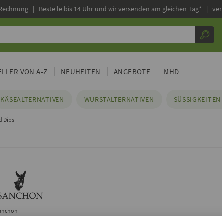
 Rechnung |
Bestelle bis 14 Uhr und wir versenden am gleichen Tag* | ve
LLER VON A-Z
NEUHEITEN
ANGEBOTE
MHD
KÄSEALTERNATIVEN
WURSTALTERNATIVEN
SÜSSIGKEITEN 
d Dips
anchon
Mango Chutney, 200g