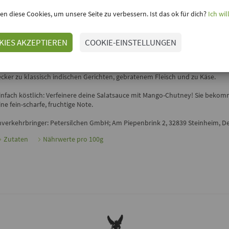
en diese Cookies, um unsere Seite zu verbessern. Ist das ok für dich?
Ich wil
inloggen, um Deine Meinung hinzuzufügen
KIES AKZEPTIEREN
COOKIE-EINSTELLUNGEN
SANCHON - MANGO CHUTNEY
in besonders fruchtiges und aromatisches
Mango Chutney
von
Sanchon.
Fe
wiebelstücke und erlesene Gewürze verleihen ihm eine pikante Note. Es sc
ecker zu klassisch indischen Gerichten, gebratenem Fleisch und zu Käse.
infach köstlich: Verfeinere deine Salatsauce mit Mango-Chutney! Sie beko
ine fein-scharfe, fruchtige Note.
nverkehrbringer: Petersilchen GmbH; Am Piepenbrink 2, 32839 Steinheim, D
Zutaten
Nährwerte pro 100g