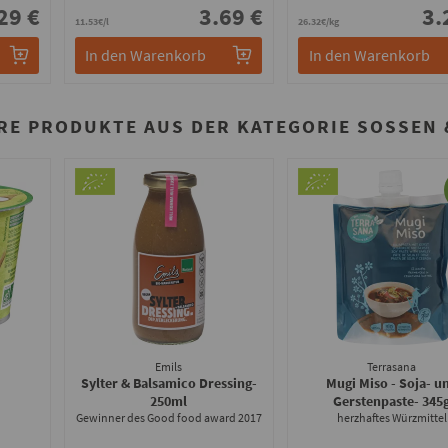
29 €
3.69 €
3.
11.53€/l
26.32€/kg
In den Warenkorb
In den Warenkorb
RE PRODUKTE AUS DER KATEGORIE SOSSEN &
Emils
Terrasana
Sylter & Balsamico Dressing
-
Mugi Miso - Soja- u
250ml
Gerstenpaste
- 345
Gewinner des Good food award 2017
herzhaftes Würzmittel