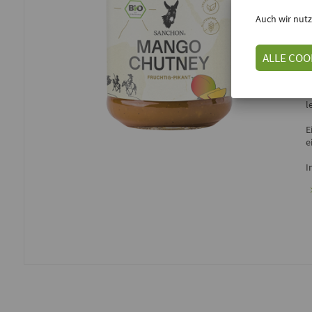
Auch wir nutz
E
ALLE COO
E
Z
l
E
e
I