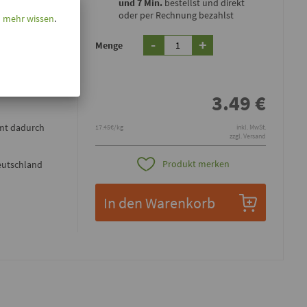
und 7 Min.
bestellst und direkt
oder per Rechnung bezahlst
l mehr wissen
.
-
+
Menge
ine
hmeckt sehr
3.49
€
mmt dadurch
17.45€/kg
inkl. MwSt.
zzgl. Versand
Produkt merken
eutschland
In den Warenkorb