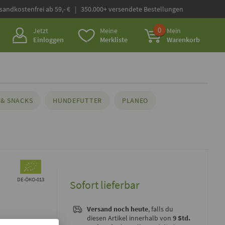
rsandkostenfrei ab 59,- € | 350.000+ versendete Bestellungen
0
Jetzt
Meine
Mein
Einloggen
Merkliste
Warenkorb
& SNACKS
HUNDEFUTTER
PLANEO
DE-ÖKO-013
Sofort lieferbar
Versand noch heute
, falls du
diesen Artikel innerhalb von
9 Std.