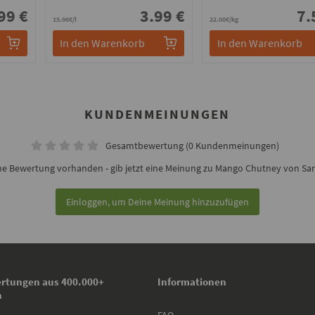
99 €
3.99 €
7.
15.96€/l
22.00€/kg
In den Warenkorb
In den Warenkorb
KUNDENMEINUNGEN
Gesamtbewertung (0 Kundenmeinungen)
ne Bewertung vorhanden - gib jetzt eine Meinung zu Mango Chutney von Sa
Einloggen, um Deine Meinung hinzuzufügen
rtungen aus 400.000+
Informationen
n