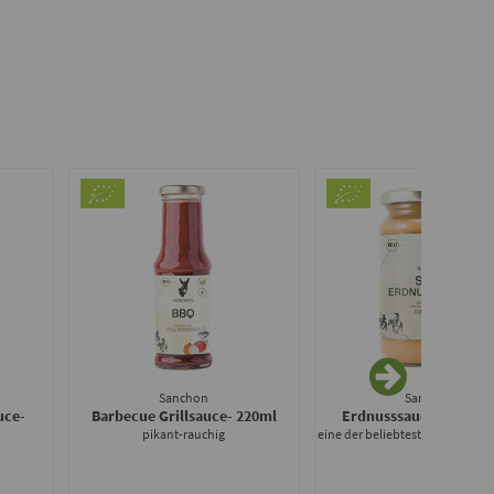
Sanchon
Sanchon
uce
-
Barbecue Grillsauce
- 220ml
Erdnusssauce Saté
- 3
pikant-rauchig
eine der beliebtesten Saucen 