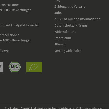
FAQ
errezensionen
Zahlung und Versand
ei 5000+ Bewertungen
Jobs
AGB und Kundeninformationen
gut auf Trustpilot bewertet
Datenschutzerklärung
Widerrufsrecht
nrezensionen
Impressum
ei 1000+ Bewertungen
Sitemap
Vertrag widerrufen
fikate
Alle Preise in Euro (€) inkl. gesetzlicher Mehrwertsteuer, zuzüglich Versandkosten.