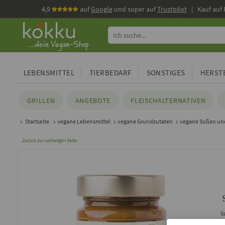
4,9
auf
Google
und super auf
Trustpilot
| Kauf auf
LEBENSMITTEL
TIERBEDARF
SONSTIGES
HERSTE
GRILLEN
ANGEBOTE
FLEISCHALTERNATIVEN
Startseite
vegane Lebensmittel
vegane Grundzutaten
vegane Soßen un
Zurück zur vorherigen Seite
S