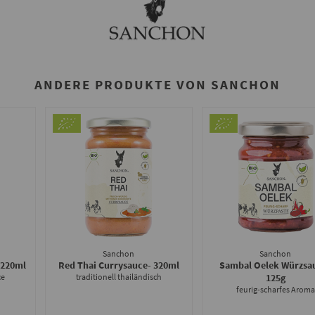
ANDERE PRODUKTE VON SANCHON
Sanchon
Sanchon
 220ml
Red Thai Currysauce
- 320ml
Sambal Oelek Würzsa
ce
traditionell thailändisch
125g
feurig-scharfes Aroma