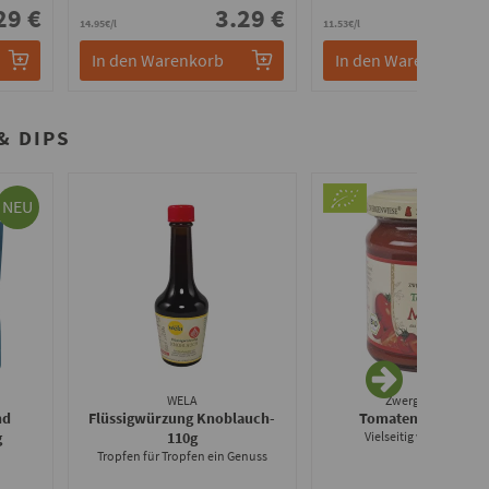
29 €
3.29 €
3.
14.95€/l
11.53€/l
In den Warenkorb
In den Warenkorb
 DIPS
NEU
WELA
Zwergenwiese
nd
Flüssigwürzung Knoblauch
-
Tomatenmark
- 130
g
110g
Vielseitig verwendbar!
Tropfen für Tropfen ein Genuss