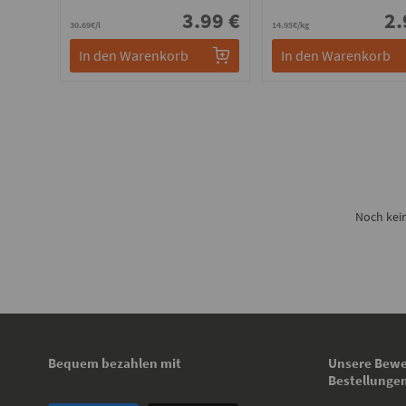
3.99 €
2.
30.69€/l
14.95€/kg
In den Warenkorb
In den Warenkorb
Noch kei
Bequem bezahlen mit
Unsere Bewe
Bestellunge