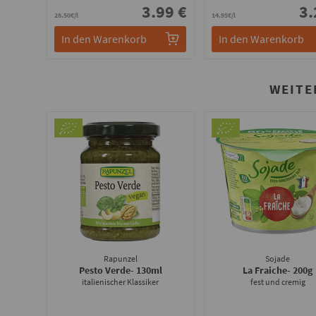
3.99 €
3.
28.50€/l
14.95€/l
In den Warenkorb
In den Warenkorb
WEITE
Rapunzel
Sojade
Pesto Verde
- 130ml
La Fraiche
- 200g
italienischer Klassiker
fest und cremig