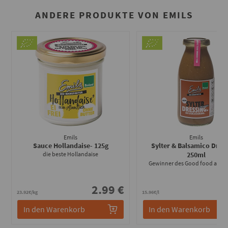
ANDERE PRODUKTE VON EMILS
Emils
Emils
Sauce Hollandaise
- 125g
Sylter & Balsamico Dres
die beste Hollandaise
250ml
Gewinner des Good food awar
2.99 €
3
23.92€/kg
15.96€/l
In den Warenkorb
In den Warenkorb