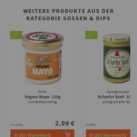
WEITERE PRODUKTE AUS DER
KATEGORIE SOSSEN & DIPS
Emils
Zwergenwiese
Vegane Mayo
- 125g
Scharfer Senf
- 160m
wunderbar cremig
würzig scharfer Senf
2.99 €
2
23.92€/kg
14.94€/l
In den Warenkorb
In den Warenkorb