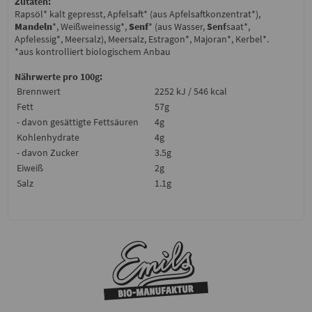
Zutaten:
Rapsöl* kalt gepresst, Apfelsaft* (aus Apfelsaftkonzentrat*),
Mandeln
*, Weißweinessig*,
Senf
* (aus Wasser,
Senf
saat*,
Apfelessig*, Meersalz), Meersalz, Estragon*, Majoran*, Kerbel*.
*aus kontrolliert biologischem Anbau
Nährwerte pro 100g:
Brennwert
2252 kJ / 546 kcal
Fett
57g
- davon gesättigte Fettsäuren
4g
Kohlenhydrate
4g
- davon Zucker
3.5g
Eiweiß
2g
Salz
1.1g