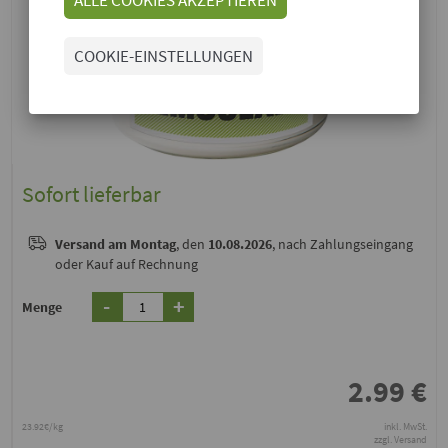
COOKIE-EINSTELLUNGEN
Sofort lieferbar
Versand
am Montag
, den
10.08.2026
, nach Zahlungseingang
oder Kauf auf Rechnung
-
+
Menge
2.99
€
23.92€/kg
inkl. MwSt.
zzgl. Versand