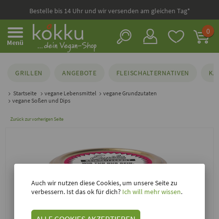
Bestelle bis 14 Uhr und wir versenden am gleichen Tag*
0
Menü
GRILLEN
ANGEBOTE
FLEISCHALTERNATIVEN
KÄ
Startseite
vegane Lebensmittel
vegane Grundzutaten
vegane Soßen und Dips
Zurück zur vorherigen Seite
Auch wir nutzen diese Cookies, um unsere Seite zu
verbessern. Ist das ok für dich?
Ich will mehr wissen
.
ALLE COOKIES AKZEPTIEREN