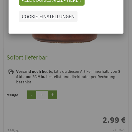
COOKIE-EINSTELLUNGEN
Sofort lieferbar
Versand noch heute
, falls du diesen Artikel innerhalb von
8
Std. und 36 Min.
bestellst und direkt oder per Rechnung
bezahlst
-
+
Menge
2.99
€
19.93€/kg
inkl. MwSt.