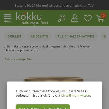
Bestelle bis 14 Uhr und wir versenden am gleichen Tag*
0
Menü
GRILLEN
ANGEBOTE
FLEISCHALTERNATIVEN
KÄ
Startseite
vegane Lebensmittel
vegane Aufstriche und Feinkost
herzhaft vegane Aufstriche
Zurück zur vorherigen Seite
Auch wir nutzen diese Cookies, um unsere Seite zu
verbessern. Ist das ok für dich?
Ich will mehr wissen
.
ALLE COOKIES AKZEPTIEREN