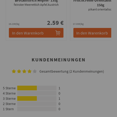
Brotaufstrich Mepfel
- 135g
Frischcreme Orientalische 
feinster Meerrettich Apfel Austrich
150g
pikant orientalisch
2.59 €
2
19.19€/kg
17.93€/kg
In den Warenkorb
In den Warenkorb
KUNDENMEINUNGEN
Gesamtbewertung (2 Kundenmeinungen)
5 Sterne
1
4 Sterne
0
3 Sterne
1
2 Sterne
0
1 Stern
0