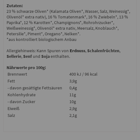
Zutaten:
23 % schwarze Oliven* (Kalamata Oliven*, Wasser, Salz, Weinessig*,
Olivenöl* extra nativ), 16 % Tomatenmark*, 16 % Zwiebeln*, 13 %
Paprika*, 12 % Karotten*, Champignons*, Rohrohrzucker*,
Weißweinessig*, Olivenöl* extra nativ, Meersalz, Knoblauch*,
Petersilie*, Piment*, Oregano*, Nelken*.
*aus kontrolliert biologischem Anbau
Allergiehinweis: Kann Spuren von
Erdnuss
,
Schalenfrüchten
,
Sellerie
,
Senf
und
Soja
enthalten.
Nährwerte pro 100g:
Brennwert
400 kJ / 96 kcal
Fett
3,9g
- davon gesättigte Fettsäuren
0,4g
Kohlenhydrate
11g
- davon Zucker
10g
Eiweiß
2,9g
Salz
2,1g