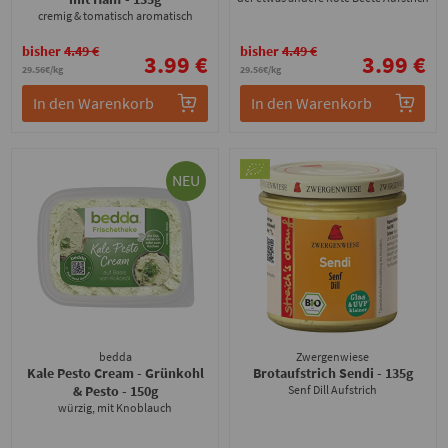
cremig & tomatisch aromatisch
bisher
4.49 €
bisher
4.49 €
3.99 €
3.99 €
29.56€/kg
29.56€/kg
In den Warenkorb
In den Warenkorb
NEU
bedda
Zwergenwiese
Kale Pesto Cream - Grünkohl
Brotaufstrich Sendi
- 135g
& Pesto
- 150g
Senf Dill Aufstrich
würzig, mit Knoblauch