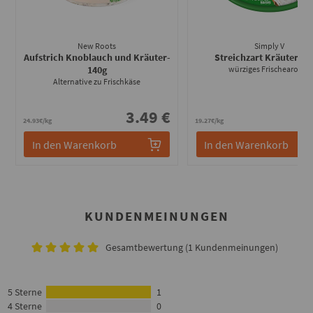
New Roots
Simply V
Aufstrich Knoblauch und Kräuter
-
Streichzart Kräuter
- 1
140g
würziges Frischearoma
Alternative zu Frischkäse
3.49 €
2
24.93€/kg
19.27€/kg
In den Warenkorb
In den Warenkorb
KUNDENMEINUNGEN
Gesamtbewertung (1 Kundenmeinungen)
5 Sterne
1
4 Sterne
0