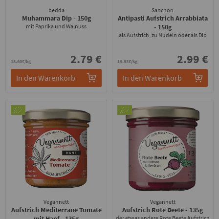
bedda
Sanchon
Muhammara Dip
- 150g
Antipasti Aufstrich Arrabbiata
mit Paprika und Walnuss
- 150g
als Aufstrich, zu Nudeln oder als Dip
2.79 €
2.99 €
18.60€/kg
19.93€/kg
In den Warenkorb
In den Warenkorb
Vegannett
Vegannett
Aufstrich Mediterrane Tomate
Aufstrich Rote Beete
- 135g
mit Hanf
- 135g
der etwas andere Rote Beete Aufstrich