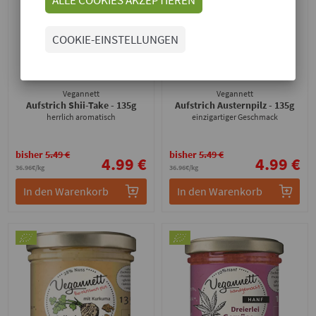
COOKIE-EINSTELLUNGEN
Vegannett
Vegannett
Aufstrich Shii-Take
- 135g
Aufstrich Austernpilz
- 135g
herrlich aromatisch
einzigartiger Geschmack
bisher
5.49 €
bisher
5.49 €
4.99 €
4.99 €
36.96€/kg
36.96€/kg
In den Warenkorb
In den Warenkorb