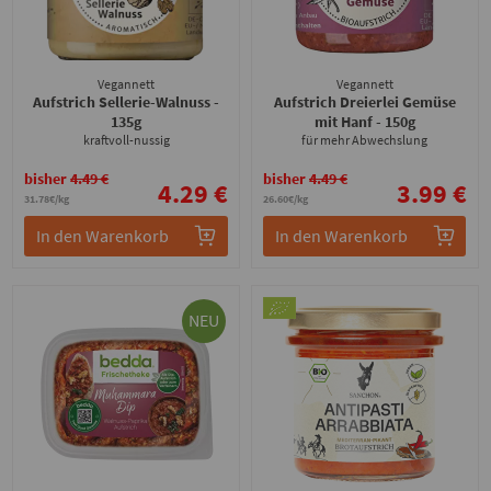
Vegannett
Vegannett
Aufstrich Sellerie-Walnuss
-
Aufstrich Dreierlei Gemüse
135g
mit Hanf
- 150g
kraftvoll-nussig
für mehr Abwechslung
bisher
4.49 €
bisher
4.49 €
4.29 €
3.99 €
31.78€/kg
26.60€/kg
In den Warenkorb
In den Warenkorb
NEU