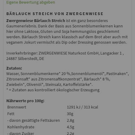
Eigene Bewertung abgeben
BÄRLAUCH STREICH VON ZWERGENWIESE
Zwergenwiese Bärlauch Streich
ist ein ganz besonderes
Gaumenerlebnis. Dank der Basis aus Sonnenblumenkernen kann
hier ohne Laktose, Gluten und Soja hemmungslos geschlemmt
werden. Bärlauch Streich kann klassisch auf dem Brot aber auch mit
veganem Jokurt vermischt als Dip oder Dressing genossen werden.
Inverkehrbringer: ZWERGENWIESE Naturkost GmbH, Langacker 1 ,
24887 Silberstedt, DE
Zutaten:
Wasser, Sonnenblumenkerne* 20 %,Sonnenblumenöl*, Pastinaken*,
Zitronensaft* aus Zitronensaftkonzentrat*, Bärlauch* 8 %,
Zwiebeln*, Olivenöl*, Steinsalz, Kartoffelstärke*.
* = Zutaten aus kontrolliert ökologischer Erzeugung
Nährwerte pro 100g:
Brennwert
1291 kJ / 313 kcal
Fett
30g
- davon gesättigte Fettsäuren
2.8g
Kohlenhydrate
4.5g
- davon Zucker
2.2g