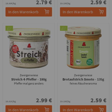
2.79 €
2.59 €
18.60€/kg
19.19€/kg
In den Warenkorb
In den Warenkorb
Zwergenwiese
Zwergenwiese
Streich 4-Pfeffer
- 180g
Brotaufstrich Smoto
- 135g
Pfeffer mal ganz anders
feines Räucheraroma
2.99 €
2.59 €
16.61€/kg
19.19€/kg
In den Warenkorb
In den Warenkorb