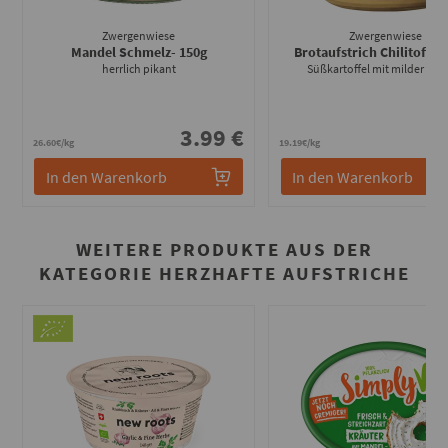
Zwergenwiese
Zwergenwiese
Mandel Schmelz
- 150g
Brotaufstrich Chilitoffel
-
herrlich pikant
Süßkartoffel mit milder Sch
3.99 €
2
26.60€/kg
19.19€/kg
In den Warenkorb
In den Warenkorb
WEITERE PRODUKTE AUS DER
KATEGORIE HERZHAFTE AUFSTRICHE