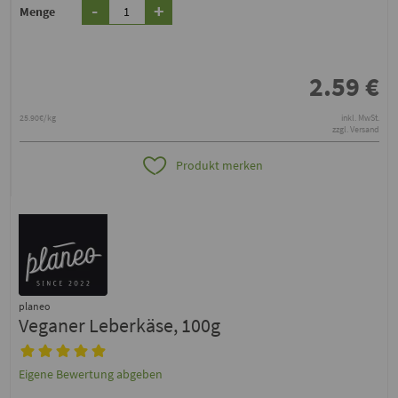
-
+
Menge
2.59
€
25.90€/kg
inkl. MwSt.
zzgl. Versand
Produkt merken
planeo
Veganer Leberkäse, 100g
Eigene Bewertung abgeben