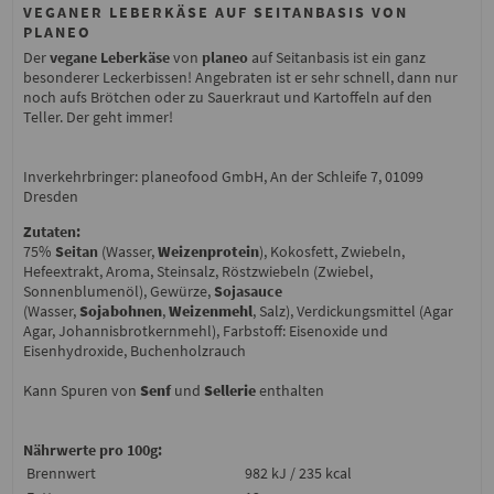
VEGANER LEBERKÄSE AUF SEITANBASIS VON
PLANEO
Der
vegane Leberkäse
von
planeo
auf Seitanbasis ist ein ganz
besonderer Leckerbissen! Angebraten ist er sehr schnell, dann nur
noch aufs Brötchen oder zu Sauerkraut und Kartoffeln auf den
Teller. Der geht immer!
Inverkehrbringer: planeofood GmbH, An der Schleife 7, 01099
Dresden
Zutaten:
75%
Seitan
(Wasser,
Weizenprotein
), Kokosfett, Zwiebeln,
Hefeextrakt, Aroma, Steinsalz, Röstzwiebeln (Zwiebel,
Sonnenblumenöl), Gewürze,
Sojasauce
(Wasser,
Sojabohnen
,
Weizenmehl
, Salz), Verdickungsmittel (Agar
Agar, Johannisbrotkernmehl), Farbstoff: Eisenoxide und
Eisenhydroxide, Buchenholzrauch
Kann Spuren von
Senf
und
Sellerie
enthalten
Nährwerte pro 100g:
Brennwert
982 kJ / 235 kcal