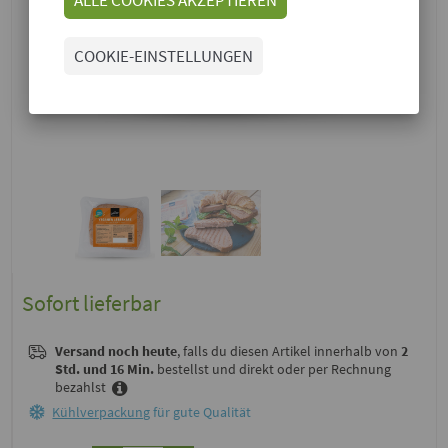
COOKIE-EINSTELLUNGEN
Sofort lieferbar
Versand noch heute
, falls du diesen Artikel innerhalb von
2
Std. und 16 Min.
bestellst und direkt oder per Rechnung
bezahlst
Kühlverpackung
für gute Qualität