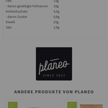
Fett
13g
- davon gesättigte Fettsäuren
10g
Kohlenhydrate
4,5g
- davon Zucker
0,9g
Eiweiß
23g
Salz
1,9g
ANDERE PRODUKTE VON PLANEO