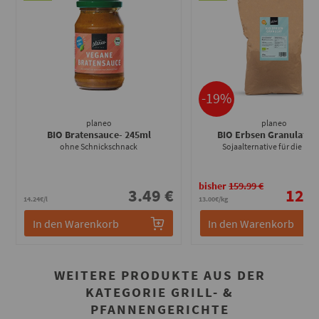
-19%
planeo
planeo
BIO Bratensauce
- 245ml
BIO Erbsen Granulat
- 1
ohne Schnickschnack
Sojaalternative für die Gas
bisher
159.99 €
3.49 €
129.
14.24€/l
13.00€/kg
In den Warenkorb
In den Warenkorb
WEITERE PRODUKTE AUS DER
KATEGORIE GRILL- &
PFANNENGERICHTE