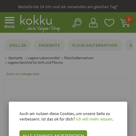
Bestelle bis 14 Uhr und wir versenden am gleichen Tag*
0
Menü
GRILLEN
ANGEBOTE
FLEISCHALTERNATIVEN
KÄ
Startseite
vegane Lebensmittel
Fleischalternativen
vegane Gerichte für Grill und Pfanne
Zurück zur vorherigen Seite
Auch wir nutzen diese Cookies, um unsere Seite zu
verbessern. Ist das ok für dich?
Ich will mehr wissen
.
ALLE COOKIES AKZEPTIEREN