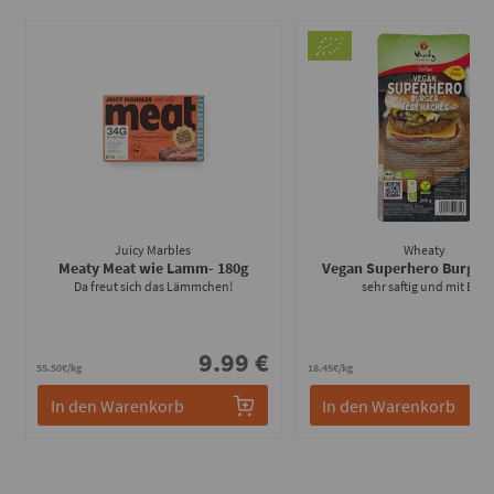
Juicy Marbles
Wheaty
Meaty Meat wie Lamm
- 180g
Vegan Superhero Burger
Da freut sich das Lämmchen!
sehr saftig und mit Biss
9.99 €
3
55.50€/kg
18.45€/kg
In den Warenkorb
In den Warenkorb