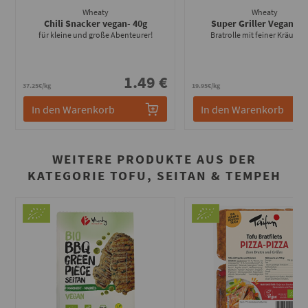
Wheaty
Wheaty
Chili Snacker vegan
- 40g
Super Griller Vegan
- 2
für kleine und große Abenteurer!
Bratrolle mit feiner Kräuter
1.49 €
3
37.25€/kg
19.95€/kg
In den Warenkorb
In den Warenkorb
WEITERE PRODUKTE AUS DER
KATEGORIE TOFU, SEITAN & TEMPEH