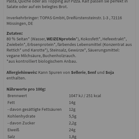
Pasta, Quiche oder als Topping auf Pizza. Kalt passen sie perfekt in
Salate oder auf ein belegtes Brot.
Inverkehrbringer: TOPAS GmbH, Dreifürstensteinstr. 1-3 , 72116
Mössingen, DE
Zutaten:
80 % Seitan* (Wasser,
WEIZENprotein
*), Kokosfett*, Hefeextrakt*,
Zwiebeln*, Erbsenprotein*, färbendes Lebensmittel (Konzentrat aus
Rettich* und Karotte*), Steinsalz, Gewürze*, Säuerungsmittel:
vegane Milchsäure, Buchenholzrauch.
*aus kontrolliert biologischem Anbau.
Allergiehinweis:
Kann Spuren von
Sellerie
,
Senf
und
Soja
enthalten.
Nährwerte pro 100g:
Brennwert
1047 kJ / 251 kcal
Fett
14g
- davon gesättigte Fettsäuren
12g
Kohlenhydrate
5,5g
- davon Zucker
2,2g
Eiweiß
24g
Salz
1,8g