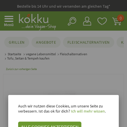
Bestelle bis 14 Uhr und wir versenden am gleichen Tag*
0
Menü
GRILLEN
ANGEBOTE
FLEISCHALTERNATIVEN
KÄ
Startseite
vegane Lebensmittel
Fleischalternativen
Tofu, Seitan & Tempeh kaufen
Zurück zur vorherigen Seite
Auch wir nutzen diese Cookies, um unsere Seite zu
verbessern. Ist das ok für dich?
Ich will mehr wissen
.
ALLE COOKIES AKZEPTIEREN