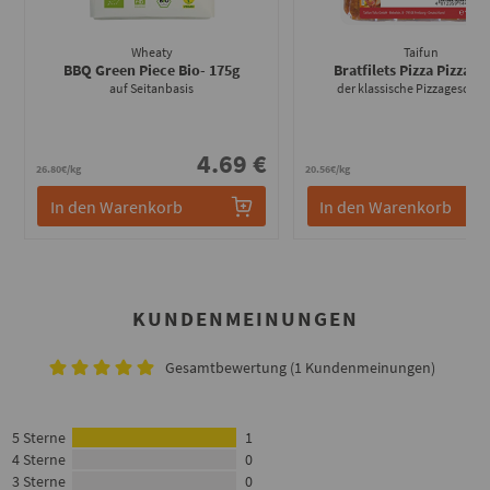
Wheaty
Taifun
BBQ Green Piece Bio
- 175g
Bratfilets Pizza Pizza
- 1
auf Seitanbasis
der klassische Pizzageschm
4.69 €
3
26.80€/kg
20.56€/kg
In den Warenkorb
In den Warenkorb
KUNDENMEINUNGEN
Gesamtbewertung (1 Kundenmeinungen)
5 Sterne
1
4 Sterne
0
3 Sterne
0