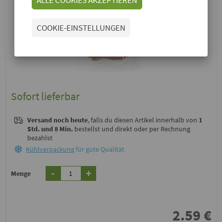
COOKIE-EINSTELLUNGEN
Sofort lieferbar
Versand noch heute
, falls du diesen Artikel innerhalb von
1
Std. und 8 Min.
bestellst und direkt oder per Rechnung
bezahlst
Kühlverpackung
für gute Qualität
-
+
Menge
2.59
€