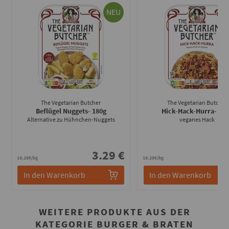
NEU
The Vegetarian Butcher
The Vegetarian Butcher
Beflügel Nuggets
- 180g
Hick-Hack-Hurra
- 18
Alternative zu Hühnchen-Nuggets
veganes Hack
3.29 €
3
18.28€/kg
18.28€/kg
In den Warenkorb
In den Warenkorb
WEITERE PRODUKTE AUS DER
KATEGORIE BURGER & BRATEN