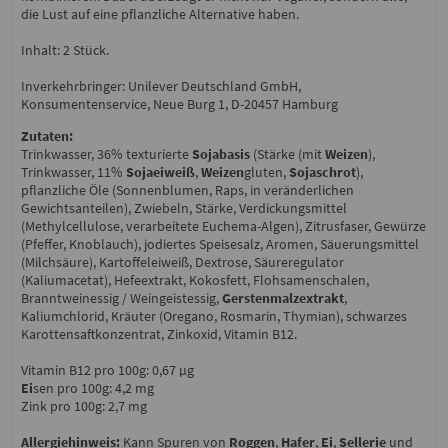
die Lust auf eine pflanzliche Alternative haben.
Inhalt: 2 Stück.
Inverkehrbringer: Unilever Deutschland GmbH,
Konsumentenservice, Neue Burg 1, D-20457 Hamburg
Zutaten:
Trinkwasser, 36% texturierte
Sojabasis
(Stärke (mit
Weizen
),
Trinkwasser, 11%
Sojaeiweiß
,
Weizen
gluten,
Sojaschrot
),
pflanzliche Öle (Sonnenblumen, Raps, in veränderlichen
Gewichtsanteilen), Zwiebeln, Stärke, Verdickungsmittel
(Methylcellulose, verarbeitete Euchema-Algen), Zitrusfaser, Gewürze
(Pfeffer, Knoblauch), jodiertes Speisesalz, Aromen, Säuerungsmittel
(Milchsäure), Kartoffeleiweiß, Dextrose, Säureregulator
(Kaliumacetat), Hefeextrakt, Kokosfett, Flohsamenschalen,
Branntweinessig / Weingeistessig,
Gerstenmalzextrakt
,
Kaliumchlorid, Kräuter (Oregano, Rosmarin, Thymian), schwarzes
Karottensaftkonzentrat, Zinkoxid, Vitamin B12.
Vitamin B12 pro 100g: 0,67 µg
Ei
sen pro 100g: 4,2 mg
Zink pro 100g: 2,7 mg
Allergiehinweis:
Kann Spuren von
Roggen
,
Hafer
,
Ei
,
Sellerie
und