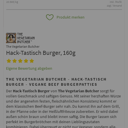
20.56€/kg
inkl. MwSt.
zzgl. Versand
Produkt merken
The Vegetarian Butcher
Hack-Tastisch Burger, 160g
Eigene Bewertung abgeben
THE VEGETARIAN BUTCHER - HACK-TASTISCH
BURGER - VEGANE BEEF BURGERPATTIES
Der
Hack-Tastisch Burger
von
The Vegetarian Butcher
sorgt für
vollen Geschmack und saftigen Genuss. Mit seiner herzhaften Würze
und der angenehm festen, fleischähnlichen Konsistenz kommt er
dem klassischen Beef-Burger sehr nah. Du kannst ihn auf dem Grill,
in der Pfanne oder in der Heißluftfriteuse zubereiten. Er wird dabei
außen schön braun und bleibt innen saftig. Die Burger lassen sich
perfekt im Burgerbrötchen mit deinen Lieblingszutaten
kombinieren. Dabei überzeugt er nicht nur Veganer, sondern alle,