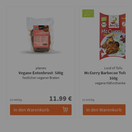
planeo
Lord of Tofu
Vegane Entenbrust
- 500g
McCurry Barbecue Tofu (K
festlicher veganer Braten
160g
vegane Hähnchenkeule
11.99 €
3
23.98€/kg
21.81€/kg
In den Warenkorb
In den Warenkorb