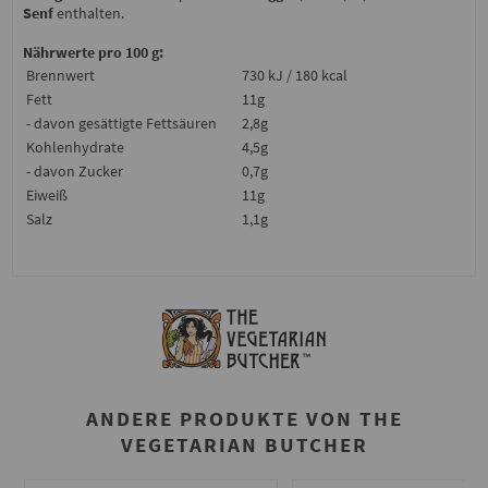
Senf
enthalten.
Nährwerte pro 100 g:
Brennwert
730 kJ / 180 kcal
Fett
11g
- davon gesättigte Fettsäuren
2,8g
Kohlenhydrate
4,5g
- davon Zucker
0,7g
Eiweiß
11g
Salz
1,1g
ANDERE PRODUKTE VON THE
VEGETARIAN BUTCHER