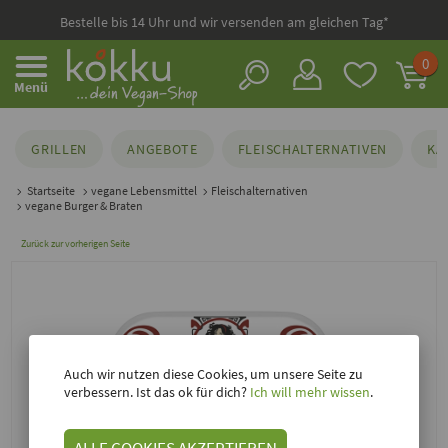
Bestelle bis 14 Uhr und wir versenden am gleichen Tag*
0
Menü
GRILLEN
ANGEBOTE
FLEISCHALTERNATIVEN
KÄ
Startseite
vegane Lebensmittel
Fleischalternativen
vegane Burger & Braten
Zurück zur vorherigen Seite
Auch wir nutzen diese Cookies, um unsere Seite zu
verbessern. Ist das ok für dich?
Ich will mehr wissen
.
ALLE COOKIES AKZEPTIEREN