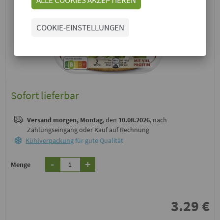
COOKIE-EINSTELLUNGEN
Sofort lieferbar
Versand
morgen, Montag
, den
10.08.2026
, nach
Zahlungseingang oder Kauf auf Rechnung
Kühlverpackung
für gute Qualität
-
+
Menge
3.29
€