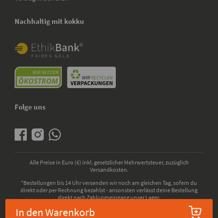
Nachhaltig mit kokku
Folge uns
Alle Preise in Euro (€) inkl. gesetzlicher Mehrwertsteuer, zuzüglich
Versandkosten.
*Bestellungen bis 14 Uhr versenden wir noch am gleichen Tag, sofern du
direkt oder per Rechnung bezahlst - ansonsten verlässt deine Bestellung
direkt nach Zahlungseingang unser Lager.
In den Warenkorb
© 2026 - kokku GmbH - Alle Rechte vorbehalten. Bio-Zertifizierung durch die
ABCERT AG, EU-Codenummer: DE-ÖKO-006