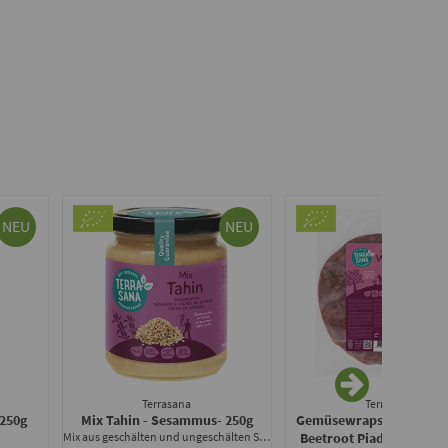
NEU
NEU
Terrasana
Terrasana
 250g
Mix Tahin - Sesammus
- 250g
Gemüsewraps mit Roter 
Mix aus geschälten und ungeschälten Samen
Beetroot Piadina Wraps