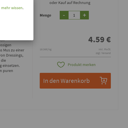
oder Kauf auf Rechnung
l mehr wissen
.
-
+
Menge
4.59
€
ten
ussigen
18.36€/kg
inkl. MwSt.
s Mus zu einer
zzgl. Versand
von Dressings,
 die
Produkt merken
g einsetzen.
in puren
In den Warenkorb