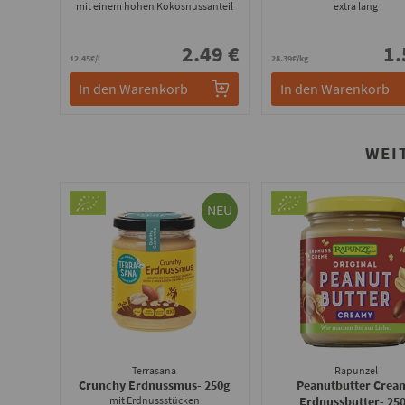
mit einem hohen Kokosnussanteil
extra lang
2.49 €
1.
12.45€/l
28.39€/kg
In den Warenkorb
In den Warenkorb
WEI
NEU
Terrasana
Rapunzel
Crunchy Erdnussmus
- 250g
Peanutbutter Crea
mit Erdnussstücken
Erdnussbutter
- 25