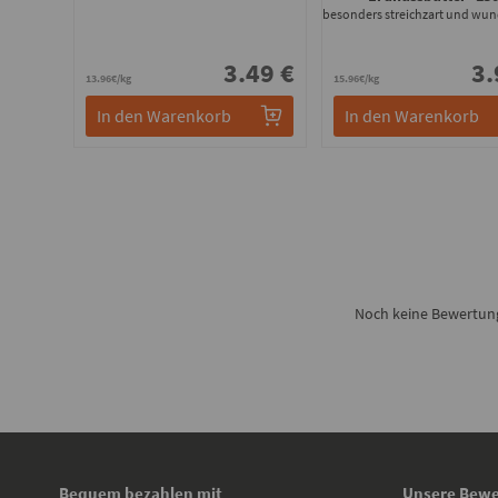
3.49 €
3.
13.96€/kg
15.96€/kg
In den Warenkorb
In den Warenkorb
Noch keine Bewertung
Bequem bezahlen mit
Unsere Bewe