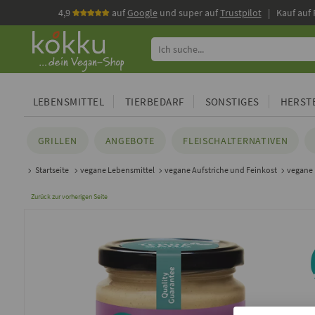
4,9
auf
Google
und super auf
Trustpilot
| Kauf auf
LEBENSMITTEL
TIERBEDARF
SONSTIGES
HERSTE
GRILLEN
ANGEBOTE
FLEISCHALTERNATIVEN
Startseite
vegane Lebensmittel
vegane Aufstriche und Feinkost
vegane
Zurück zur vorherigen Seite