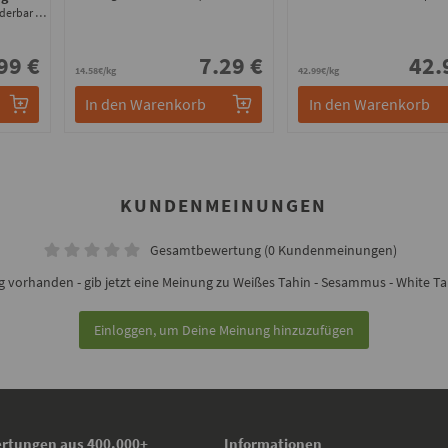
besonders streichzart und wunderbar cremig
99 €
7.29 €
42.
14.58€/kg
42.99€/kg
In den Warenkorb
In den Warenkorb
KUNDENMEINUNGEN
Gesamtbewertung (0 Kundenmeinungen)
 vorhanden - gib jetzt eine Meinung zu Weißes Tahin - Sesammus - White Ta
Einloggen, um Deine Meinung hinzuzufügen
rtungen aus 400.000+
Informationen