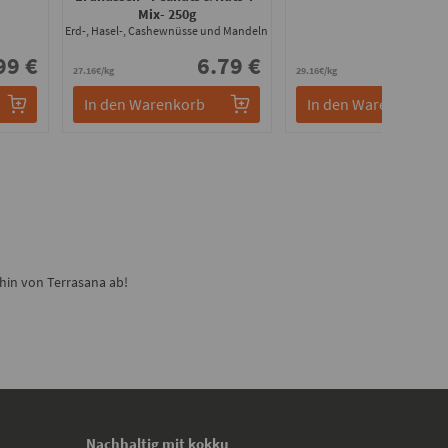
Mix
- 250g
Erd-, Hasel-, Cashewnüsse und Mandeln
99 €
6.79 €
7.
27.16€/kg
29.16€/kg
In den Warenkorb
In den Warenkorb
hin von Terrasana ab!
Nachhaltig mit kokku