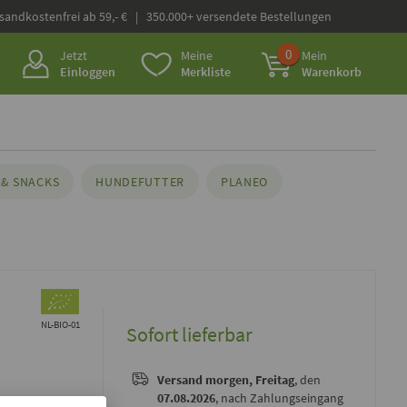
rsandkostenfrei ab 59,- € | 350.000+ versendete Bestellungen
0
Jetzt
Meine
Mein
Einloggen
Merkliste
Warenkorb
& SNACKS
HUNDEFUTTER
PLANEO
NL-BIO-01
Sofort lieferbar
Versand
morgen, Freitag
, den
07.08.2026
, nach Zahlungseingang