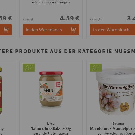
4 Geschmacksrichtungen
59 €
4.59 €
3.
11.48€/l
13.96€/kg
In den Warenkorb
In den Warenkorb
TERE PRODUKTE AUS DER KATEGORIE NUSS
Lima
Soyana
my
Tahin ohne Salz
- 500g
Mandelmus Mandelpüre
0g
gesunde Proteinquelle
zum Veredeln von Speis