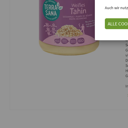
T
Auch wir nutz
E
ALLE COO
D
S
G
v
D
S
H
G
I