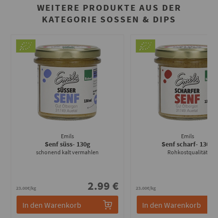
WEITERE PRODUKTE AUS DER
KATEGORIE SOSSEN & DIPS
Emils
Emils
Senf süss
- 130g
Senf scharf
- 130g
schonend kalt vermahlen
Rohkostqualität
2.99 €
2
23.00€/kg
23.00€/kg
In den Warenkorb
In den Warenkorb