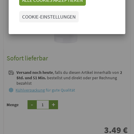
COOKIE-EINSTELLUNGEN
Sofort lieferbar
Versand noch heute
, falls du diesen Artikel innerhalb von
2
Std. und 51 Min.
bestellst und direkt oder per Rechnung
bezahlst
Kühlverpackung
für gute Qualität
-
+
Menge
3.49
€