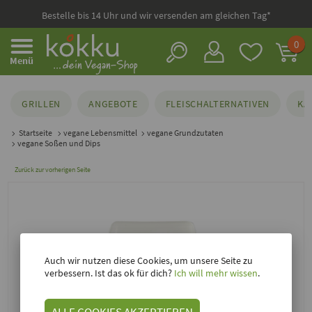
Bestelle bis 14 Uhr und wir versenden am gleichen Tag*
0
Menü
GRILLEN
ANGEBOTE
FLEISCHALTERNATIVEN
KÄ
Startseite
vegane Lebensmittel
vegane Grundzutaten
vegane Soßen und Dips
Zurück zur vorherigen Seite
Auch wir nutzen diese Cookies, um unsere Seite zu
verbessern. Ist das ok für dich?
Ich will mehr wissen
.
ALLE COOKIES AKZEPTIEREN