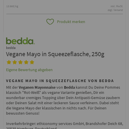
13.96€/kg
inkl. MwSt.
zzgl. Versand
Produkt merken
bedda
Vegane Mayo in Squeezeflasche, 250g
Eigene Bewertung abgeben
VEGANE MAYO IN SQUEEZEFLASCHE VON BEDDA
Mit der
Veganen Mayonnaise
von
Bedda
kannst Du Deine Pommes
klassisch "Rot-Weiß" als vegane Variante genießen, Dir ein
wunderbar cremiges Topping über Dein Antipasti-Gemüse zaubern
oder Deinen Salat mit einer leckeren Sauce verfeinern. Dabei steht
die Vegane Mayo der klassischen in nichts nach. Für Deinen
bewussten Genuss!
Inverkehrbringer: ethiconomy services GmbH, Brandshofer Deich 68,
20539 Hamburg, Deutschland