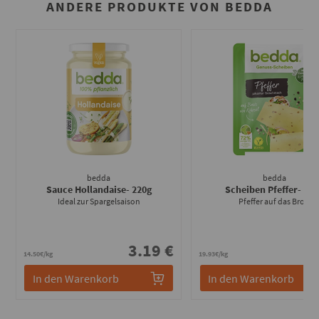
ANDERE PRODUKTE VON BEDDA
bedda
bedda
Sauce Hollandaise
- 220g
Scheiben Pfeffer
- 15
Ideal zur Spargelsaison
Pfeffer auf das Brot!
3.19 €
2
14.50€/kg
19.93€/kg
In den Warenkorb
In den Warenkorb