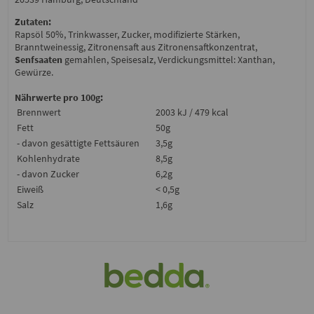
Zutaten:
Rapsöl 50%, Trinkwasser, Zucker, modifizierte Stärken,
Branntweinessig, Zitronensaft aus Zitronensaftkonzentrat,
Senfsaaten
gemahlen, Speisesalz, Verdickungsmittel: Xanthan,
Gewürze.
Nährwerte pro 100g:
Brennwert
2003 kJ / 479 kcal
Fett
50g
- davon gesättigte Fettsäuren
3,5g
Kohlenhydrate
8,5g
- davon Zucker
6,2g
Eiweiß
< 0,5g
Salz
1,6g