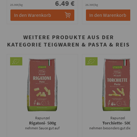
6.49 €
6
25.96€/kg
26.36€/kg
In den Warenkorb
In den Warenkorb
WEITERE PRODUKTE AUS DER
KATEGORIE TEIGWAREN & PASTA & REIS
Rapunzel
Rapunzel
Rigatoni
- 500g
Torchiette
- 500g
nehmen Sauce gut auf
nehmen besonders gut die Sau