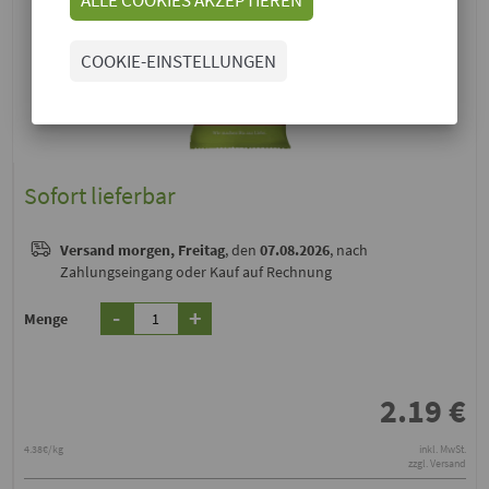
COOKIE-EINSTELLUNGEN
Sofort lieferbar
Versand
morgen, Freitag
, den
07.08.2026
, nach
Zahlungseingang oder Kauf auf Rechnung
-
+
Menge
2.19
€
4.38€/kg
inkl. MwSt.
zzgl. Versand