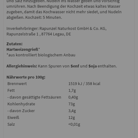
und Salz hinzugeben. Nudeln ins Wasser geben und vorsichtig
umrühren. Nach Beendigung der Kochzeit etwas kaltes Wasser
zugeben, damit das Kochwasser nicht mehr siedet, und Nudeln
abgießen. Kochzeit: 5 Minuten.
Inverkehrbringer: Rapunzel Naturkost GmbH & Co. KG,
Rapunzelstraße 1 , 87764 Legau, DE
Zutaten:
Hartweizengrieß
*
*aus kontrolliert biologischem Anbau
Allergiehinweis:
Kann Spuren von
Senf
und
Soja
enthalten.
Nährwerte pro 100g:
Brennwert
1519 kJ / 358 kcal
Fett
1,7g
- davon gesättigte Fettsäuren
0,40g
Kohlenhydrate
73g
- davon Zucker
3,4g
Eiweiß
12g
Salz
<0,01g