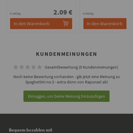
2.09 €
2
4.18€/kg
4.58€/kg
In den Warenkorb
In den Warenkorb
KUNDENMEINUNGEN
Gesamtbewertung (0 Kundenmeinungen)
Noch keine Bewertung vorhanden - gib jetzt eine Meinung zu
Spaghettini no.3 - extra dünn von Rapunzel ab!
Einloggen, um Deine Meinung hinzuzufügen
Bequem bezahlen mit