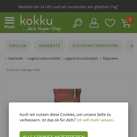
Bestelle bis 14 Uhr und wir versenden am gleichen Tag*
0
Menü
GRILLEN
ANGEBOTE
FLEISCHALTERNATIVEN
KÄ
Startseite
vegane Lebensmittel
vegane Grundzutaten
Teigwaren
Zurück zur vorherigen Seite
Auch wir nutzen diese Cookies, um unsere Seite zu
verbessern. Ist das ok für dich?
Ich will mehr wissen
.
ALLE COOKIES AKZEPTIEREN