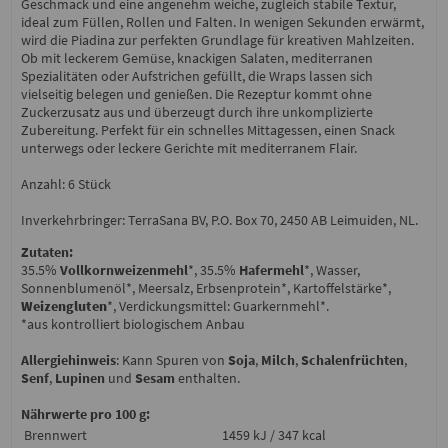
Geschmack und eine angenehm weiche, zugleich stabile Textur,
ideal zum Füllen, Rollen und Falten. In wenigen Sekunden erwärmt,
wird die Piadina zur perfekten Grundlage für kreativen Mahlzeiten.
Ob mit leckerem Gemüse, knackigen Salaten, mediterranen
Spezialitäten oder Aufstrichen gefüllt, die Wraps lassen sich
vielseitig belegen und genießen. Die Rezeptur kommt ohne
Zuckerzusatz aus und überzeugt durch ihre unkomplizierte
Zubereitung. Perfekt für ein schnelles Mittagessen, einen Snack
unterwegs oder leckere Gerichte mit mediterranem Flair.
Anzahl: 6 Stück
Inverkehrbringer: TerraSana BV, P.O. Box 70, 2450 AB Leimuiden, NL.
Zutaten:
35.5%
Vollkornweizenmehl
*, 35.5%
Hafermehl
*, Wasser,
Sonnenblumenöl*, Meersalz, Erbsenprotein*, Kartoffelstärke*,
Weizengluten
*, Verdickungsmittel: Guarkernmehl*.
*aus kontrolliert biologischem Anbau
Allergiehinweis
: Kann Spuren von
Soja
,
Milch
,
Schalenfrüchten
,
Senf
,
Lupinen
und
Sesam
enthalten.
Nährwerte pro 100 g:
Brennwert
1459 kJ / 347 kcal