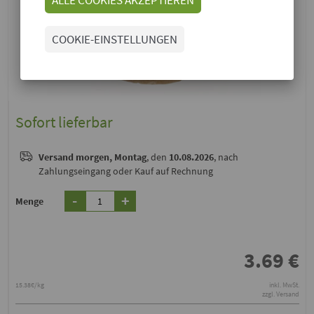
COOKIE-EINSTELLUNGEN
Sofort lieferbar
Versand
morgen, Montag
, den
10.08.2026
, nach
Zahlungseingang oder Kauf auf Rechnung
-
+
Menge
3.69
€
15.38€/kg
inkl. MwSt.
zzgl. Versand