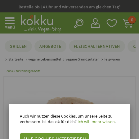
Bestelle bis 14 Uhr und wir versenden am gleichen Tag*
0
Menü
GRILLEN
ANGEBOTE
FLEISCHALTERNATIVEN
KÄ
Startseite
vegane Lebensmittel
vegane Grundzutaten
Teigwaren
Zurück zur vorherigen Seite
Auch wir nutzen diese Cookies, um unsere Seite zu
verbessern. Ist das ok für dich?
Ich will mehr wissen
.
ALLE COOKIES AKZEPTIEREN