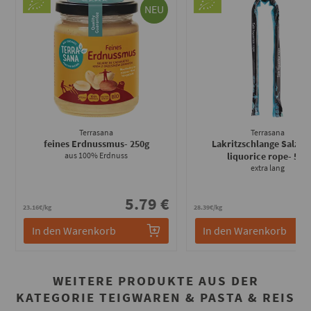
NEU
Terrasana
Terrasana
feines Erdnussmus
- 250g
Lakritzschlange Salz - S
aus 100% Erdnuss
liquorice rope
- 56g
extra lang
5.79 €
1
23.16€/kg
28.39€/kg
In den Warenkorb
In den Warenkorb
WEITERE PRODUKTE AUS DER
KATEGORIE TEIGWAREN & PASTA & REIS