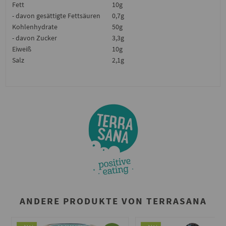
Fett
10g
- davon gesättigte Fettsäuren
0,7g
Kohlenhydrate
50g
- davon Zucker
3,3g
Eiweiß
10g
Salz
2,1g
ANDERE PRODUKTE VON TERRASANA