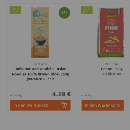
NEU
Terrasana
Rapunzel
100% Naturreisnudeln - Asian
Penne
- 500g
Noodles 100% Brown Rice
- 250g
der Klassiker
glutenfreie Nudeln
4.19 €
2
16.76€/kg
4.18€/kg
In den Warenkorb
In den Warenkorb