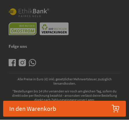
Folge uns
Alle Preise in Euro (€) inkl. gesetzlicher Mehrwertsteuer, zuzüglich
Versandkosten.
*Bestellungen bis 14 Uhr versenden wir noch am gleichen Tag, sofern du
direkt oder per Rechnung bezahlst - ansonsten verlässt deine Bestellung
direkt nach Zahlungseingang unser Lager.
In den Warenkorb
© 2026 - kokku GmbH - Alle Rechte vorbehalten. Bio-Zertifizierung durch die
ABCERT AG, EU-Codenummer: DE-ÖKO-006