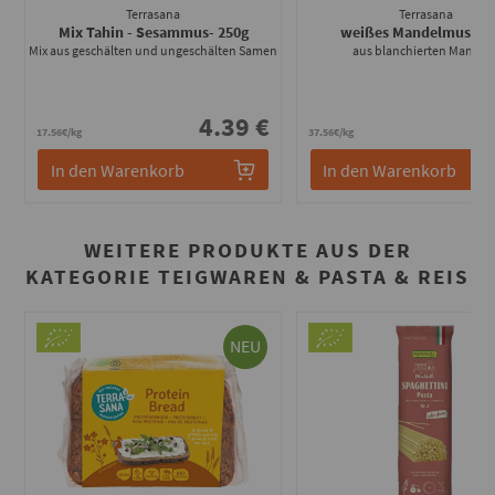
Terrasana
Terrasana
Mix Tahin - Sesammus
- 250g
weißes Mandelmus
- 2
Mix aus geschälten und ungeschälten Samen
aus blanchierten Mandel
4.39 €
9
17.56€/kg
37.56€/kg
In den Warenkorb
In den Warenkorb
WEITERE PRODUKTE AUS DER
KATEGORIE TEIGWAREN & PASTA & REIS
NEU