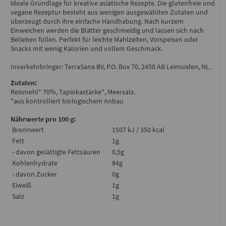
ideale Grundlage für kreative asiatische Rezepte. Die glutenfreie und
vegane Rezeptur besteht aus wenigen ausgewählten Zutaten und
überzeugt durch ihre einfache Handhabung. Nach kurzem
Einweichen werden die Blätter geschmeidig und lassen sich nach
Belieben füllen. Perfekt für leichte Mahlzeiten, Vorspeisen oder
Snacks mit wenig Kalorien und vollem Geschmack.
Inverkehrbringer: TerraSana BV, P.O. Box 70, 2450 AB Leimuiden, NL.
Zutaten:
Reismehl* 70%, Tapiokastärke*, Meersalz.
*aus kontrolliert biologischem Anbau
Nährwerte pro 100 g:
Brennwert
1507 kJ / 350 kcal
Fett
1g
- davon gesättigte Fettsäuren
0,5g
Kohlenhydrate
84g
- davon Zucker
0g
Eiweiß
1g
Salz
1g