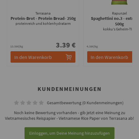
Terrasana
Rapunzel
Protein-Brot - Protein Bread
- 250g
Spaghettini no.3 - extra 
proteinreich und kohlenhydratarm
500g
kokku's Geheim-TIPP
3.39 €
2
13.56€/kg
4.38€/kg
In den Warenkorb
In den Warenkorb
KUNDENMEINUNGEN
Gesamtbewertung (0 Kundenmeinungen)
Noch keine Bewertung vorhanden - gib jetzt eine Meinung zu
Vietnamesisches Reispapier - Vietnamese Rice Paper von Terrasana ab!
Einloggen, um Deine Meinung hinzuzufügen