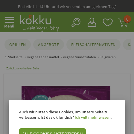
Bestelle bis 14 Uhr und wir versenden am gleichen Tag*
0
Menü
GRILLEN
ANGEBOTE
FLEISCHALTERNATIVEN
KÄ
Startseite
vegane Lebensmittel
vegane Grundzutaten
Teigwaren
Zurück zur vorherigen Seite
Auch wir nutzen diese Cookies, um unsere Seite zu
verbessern. Ist das ok für dich?
Ich will mehr wissen
.
ALLE COOKIES AKZEPTIEREN