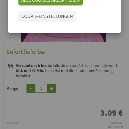
COOKIE-EINSTELLUNGEN
Sofort lieferbar
Versand noch heute
, falls du diesen Artikel innerhalb von
5
Std. und 42 Min.
bestellst und direkt oder per Rechnung
bezahlst
-
+
Menge
3.09
€
20.60€/kg
inkl. MwSt.
zzgl. Versand