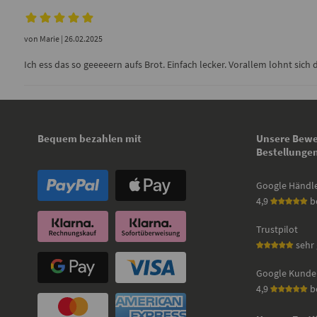
von
Marie
| 26.02.2025
Ich ess das so geeeeern aufs Brot. Einfach lecker. Vorallem lohnt sich
Bequem bezahlen mit
Unsere Bewe
Bestellunge
Google Händl
4,9
b
Trustpilot
sehr 
Google Kunde
4,9
b