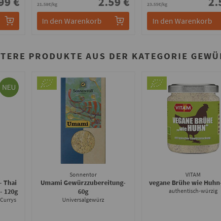
99 €
2.59 €
2.
21.58€/kg
23.55€/kg
In den Warenkorb
In den Warenkorb
ITERE PRODUKTE AUS DER KATEGORIE GEWÜ
NEU
Sonnentor
VITAM
- Thai
Umami Gewürzzubereitung
-
vegane Brühe wie Huhn
d
- 120g
60g
authentisch-würzig
 Currys
Universalgewürz