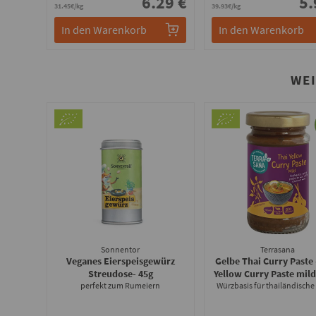
6.29 €
5.
31.45€/kg
39.93€/kg
In den Warenkorb
In den Warenkorb
WE
Sonnentor
Terrasana
Veganes Eierspeisgewürz
Gelbe Thai Curry Paste 
Streudose
- 45g
Yellow Curry Paste mil
perfekt zum Rumeiern
Würzbasis für thailändische