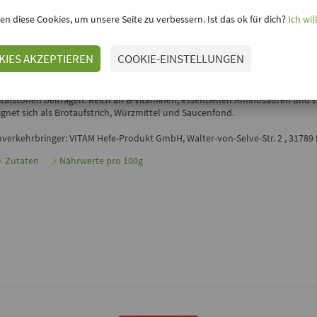
inloggen, um Deine Meinung hinzuzufügen
en diese Cookies, um unsere Seite zu verbessern. Ist das ok für dich?
Ich wil
VITAM-R-HEFEEXTRAKT MIT KRÄUTERN VON VITAM
KIES AKZEPTIEREN
COOKIE-EINSTELLUNGEN
as
Kräuter VITAM-R Hefeextrakt
von
VITAM
ist ein Biokomplex aus B-Vita
roteinen. Im Rahmen einer ausgewogenen, veganen Ernährung und gesun
ebensweise können bereits 10g VITAM-R zur optimalen Versorgung mit den
italstoffen beitragen. Reich an B-Vitaminen, essentiellen Aminosäuren und
ignet sich als Brotaufstrich, Würzmittel und Saucenfond.
nverkehrbringer: VITAM Hefe-Produkt GmbH, Walter-von-Selve-Str. 2 , 31789
Zutaten
Nährwerte pro 100g