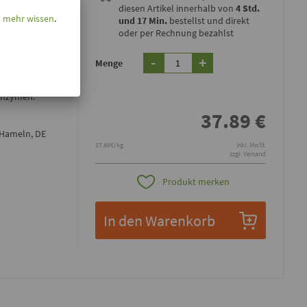
diesen Artikel innerhalb von
4 Std.
l mehr wissen
.
und 17 Min.
bestellst und direkt
oder per Rechnung bezahlst
-
+
minen und
Menge
den
 enthaltenen
 Enzymen.
37.89
€
 Hameln, DE
37.89€/kg
inkl. MwSt.
zzgl. Versand
Produkt merken
In den Warenkorb