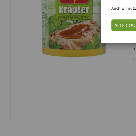
E
Auch wir nutz
ALLE COO
D
P
L
V
E
I