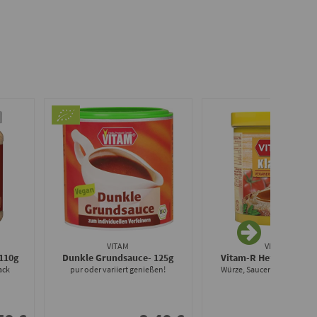
VITAM
VITAM
 110g
Dunkle Grundsauce
- 125g
Vitam-R Hefeextrakt
-
ack
pur oder variiert genießen!
Würze, Saucenfond & Aufst