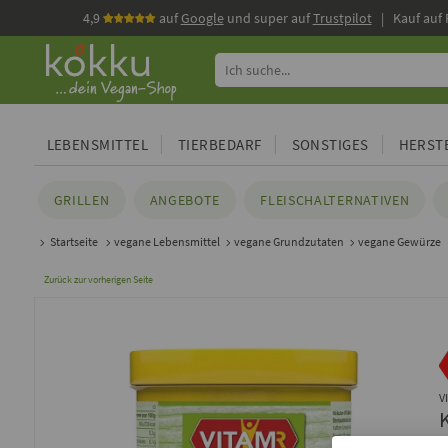
4,9
auf
Google
und super auf
Trustpilot
| Kauf auf
LEBENSMITTEL
TIERBEDARF
SONSTIGES
HERSTE
GRILLEN
ANGEBOTE
FLEISCHALTERNATIVEN
Startseite
vegane Lebensmittel
vegane Grundzutaten
vegane Gewürze
Zurück zur vorherigen Seite
V