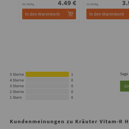
4.49 €
3.
99.78€/kg
33.25€/kg
In den Warenkorb
In den Warenkorb
Sage
5 Sterne
1
4 Sterne
0
3 Sterne
0
Ei
2 Sterne
0
1 Stern
0
Kundenmeinungen zu Kräuter Vitam-R He