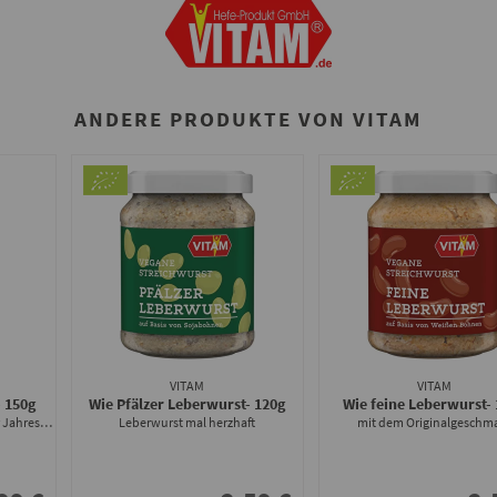
ANDERE PRODUKTE VON VITAM
VITAM
VITAM
- 150g
Wie Pfälzer Leberwurst
- 120g
Wie feine Leberwurst
-
für Waldpilzgeschmack zu jeder Jahreszeit
Leberwurst mal herzhaft
mit dem Originalgeschm