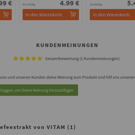
99 €
4.99 €
5.
83.17€/kg
36.60€/kg
In den Warenkorb
In den Warenkorb
KUNDENMEINUNGEN
Gesamtbewertung (1 Kundenmeinungen)
 uns und unseren Kunden deine Meinung zum Produkt und hilf uns unseren 
nloggen, um Deine Meinung hinzuzufügen
feextrakt von VITAM (1)