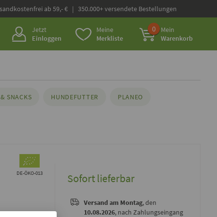
rsandkostenfrei ab 59,- € | 350.000+ versendete Bestellungen
0
Jetzt
Meine
Mein
Einloggen
Merkliste
Warenkorb
& SNACKS
HUNDEFUTTER
PLANEO
DE-ÖKO-013
Sofort lieferbar
Versand
am Montag
, den
10.08.2026
, nach Zahlungseingang