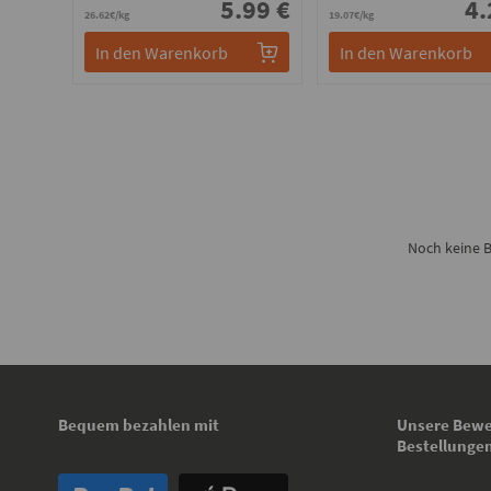
5.99 €
4.
26.62€/kg
19.07€/kg
In den Warenkorb
In den Warenkorb
Noch keine B
Bequem bezahlen mit
Unsere Bewe
Bestellunge