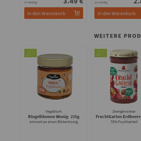
3.49 €
2.
17.45€/kg
21.41€/kg
In den Warenkorb
In den Warenkorb
WEITERE PROD
Vegablum
Zwergenwiese
Ringelblumen Wonig
- 225g
FruchtGarten Erdbeere
erinnert an einen Blütenhonig
70% Fruchtanteil