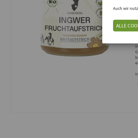
Auch wir nutz
E
ALLE COO
D
u
I
G
k
e
I