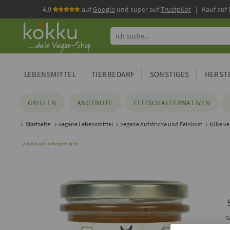
4,9
auf
Google
und super auf
Trustpilot
| Kauf auf
LEBENSMITTEL
TIERBEDARF
SONSTIGES
HERSTE
GRILLEN
ANGEBOTE
FLEISCHALTERNATIVEN
Startseite
vegane Lebensmittel
vegane Aufstriche und Feinkost
süße ve
Zurück zur vorherigen Seite
S