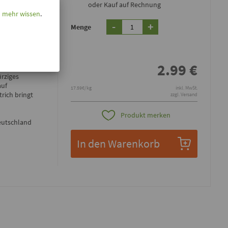
oder Kauf auf Rechnung
l mehr wissen
.
-
+
Menge
starkem Aroma
2.99
€
rfe. Die drei
ürziges
auf
17.59€/kg
inkl. MwSt.
trich bringt
zzgl. Versand
Produkt merken
eutschland
In den Warenkorb