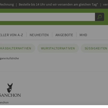
 Rechnung |
Bestelle bis 14 Uhr und wir versenden am gleichen Tag* | ve
LLER VON A-Z
NEUHEITEN
ANGEBOTE
MHD
KÄSEALTERNATIVEN
WURSTALTERNATIVEN
SÜSSIGKEITEN 
gane Aufstriche
anchon
Ingwer Fruchtaufstrich, 170g