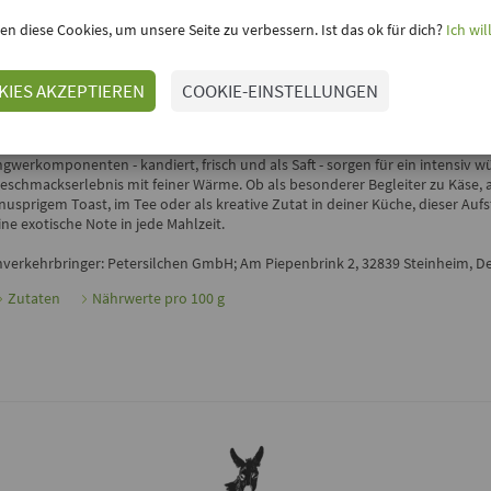
en diese Cookies, um unsere Seite zu verbessern. Ist das ok für dich?
Ich wil
inloggen, um Deine Meinung hinzuzufügen
KIES AKZEPTIEREN
COOKIE-EINSTELLUNGEN
SANCHON - VEGANER INGWER FRUCHTAUFSTRICH
er
Ingwer Fruchtaufstrich
von
Sanchon
überzeugt mit seinem ausdrucks
nd einer spannenden Kombination aus fruchtiger Süße und angenehmer Schä
ngwerkomponenten - kandiert, frisch und als Saft - sorgen für ein intensiv w
eschmackserlebnis mit feiner Wärme. Ob als besonderer Begleiter zu Käse, 
nusprigem Toast, im Tee oder als kreative Zutat in deiner Küche, dieser Aufs
ine exotische Note in jede Mahlzeit.
nverkehrbringer: Petersilchen GmbH; Am Piepenbrink 2, 32839 Steinheim, D
Zutaten
Nährwerte pro 100 g