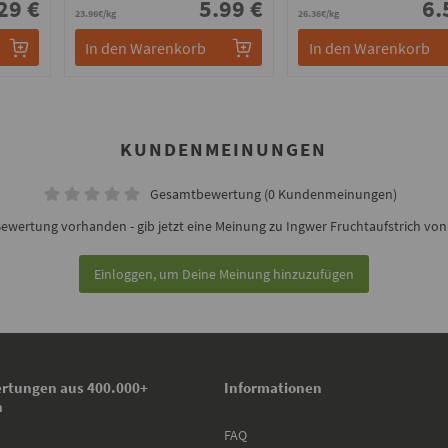
29 €
5.99 €
6.
23.96€/kg
26.36€/kg
In den Warenkorb
In den Warenkorb
KUNDENMEINUNGEN
Gesamtbewertung (0 Kundenmeinungen)
ewertung vorhanden - gib jetzt eine Meinung zu Ingwer Fruchtaufstrich vo
Einloggen, um Deine Meinung hinzuzufügen
rtungen aus 400.000+
Informationen
n
FAQ