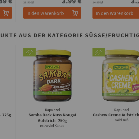
89 €
3.99 €
3.
28.50€/l
14.95€/l
In den Warenkorb
In den Warenkorb
UKTE AUS DER KATEGORIE SÜSSE/FRUCHTIG
Rapunzel
Rapunzel
- 225g
Samba Dark Nuss Nougat
Cashew Creme Aufstric
Aufstrich
- 250g
mild süß
extra viel Kakao