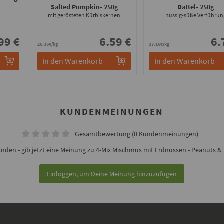
Salted Pumpkin
- 250g
Dattel
- 250g
mit gerösteten Kürbiskernen
nussig-süße Verführun
99 €
6.59 €
6.
26.36€/kg
27.16€/kg
In den Warenkorb
In den Warenkorb
KUNDENMEINUNGEN
Gesamtbewertung (0 Kundenmeinungen)
den - gib jetzt eine Meinung zu 4-Mix Mischmus mit Erdnüssen - Peanuts & 
Einloggen, um Deine Meinung hinzuzufügen