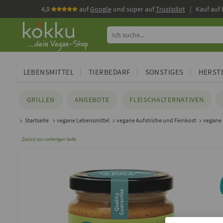
4,9
auf
Google
und super auf
Trustpilot
| Kauf auf
LEBENSMITTEL
TIERBEDARF
SONSTIGES
HERSTE
GRILLEN
ANGEBOTE
FLEISCHALTERNATIVEN
Startseite
vegane Lebensmittel
vegane Aufstriche und Feinkost
vegane
Zurück zur vorherigen Seite