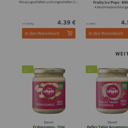
Mix aus geschälten und ungeschälten Samen
Fruity Ice Pops
- 40
4 Geschmacksrichtung
4.39 €
4.
17.56€/kg
11.48€/l
In den Warenkorb
In den Warenkorb
WEI
Davert
Davert
Erdnussmus
- 250g
Helles Tahin Sesammus