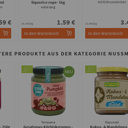
0ml
liquorice rope
- 56g
mit Erdnussstücken
en
extra lang
59 €
1.59 €
3.
28.39€/kg
13.96€/kg
In den Warenkorb
In den Warenkorb
TERE PRODUKTE AUS DER KATEGORIE NUSS
NEU
Terrasana
Rapunzel
- 250g
Gesalzenes Kürbiskernmus -
Kokos- & Mandelmus 