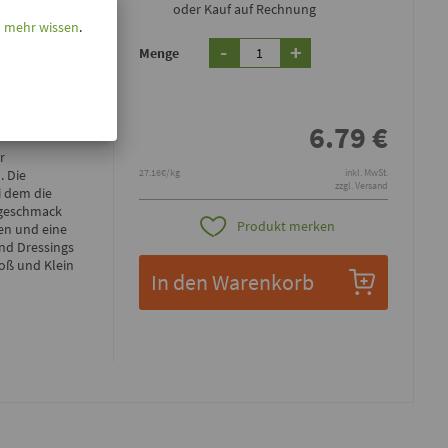
oder Kauf auf Rechnung
Mix, 250g
l mehr wissen
.
-
+
Menge
ES
6.79
€
r
27.16€/kg
inkl. MwSt.
. Die
zzgl. Versand
i dem die
tgeschmack
Produkt merken
fen und eine
und Dressings
roß und Klein
In den Warenkorb