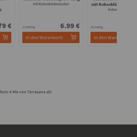
mit Kokosblütenzucker
mit Kokosblütenzucker
g
lecker crunchy
79 €
6.99 €
7.
27.96€/kg
29.56€/kg
In den Warenkorb
In den Warenkorb
Nuts 4-Mix von Terrasana ab!