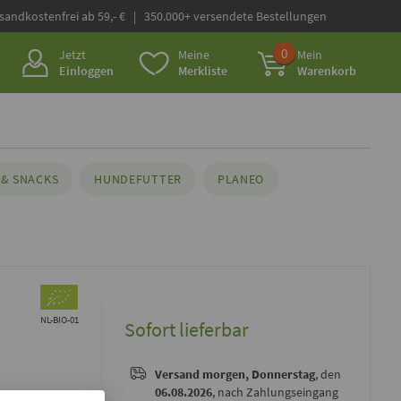
rsandkostenfrei ab 59,- € | 350.000+ versendete Bestellungen
0
Jetzt
Meine
Mein
Einloggen
Merkliste
Warenkorb
& SNACKS
HUNDEFUTTER
PLANEO
NL-BIO-01
Sofort lieferbar
Versand
morgen, Donnerstag
, den
06.08.2026
, nach Zahlungseingang