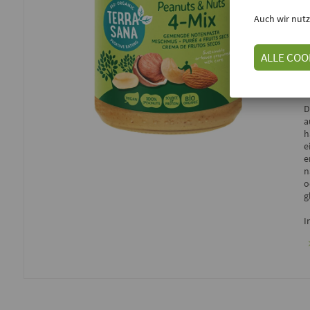
T
Auch wir nutz
E
ALLE COO
D
a
h
e
e
n
o
g
I