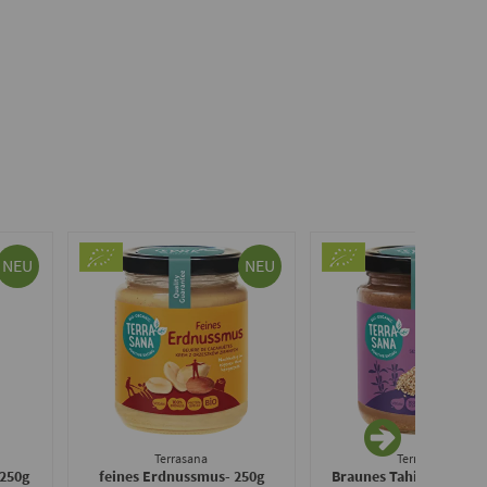
NEU
NEU
Terrasana
Terrasana
 250g
feines Erdnussmus
- 250g
Braunes Tahin - Sesa