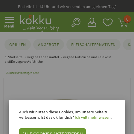
Bestelle bis 14 Uhr und wir versenden am gleichen Tag*
0
Menü
GRILLEN
ANGEBOTE
FLEISCHALTERNATIVEN
KÄ
Startseite
vegane Lebensmittel
vegane Aufstriche und Feinkost
süße vegane Aufstriche
Zurück zur vorherigen Seite
Auch wir nutzen diese Cookies, um unsere Seite zu
verbessern. Ist das ok für dich?
Ich will mehr wissen
.
ALLE COOKIES AKZEPTIEREN