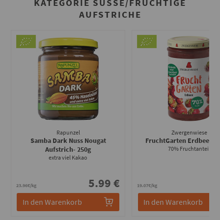
KATEGORIE SÜSSE/FRUCHTIGE A
UFSTRICHE
Rapunzel
Zwergenwiese
Samba Dark Nuss Nougat
FruchtGarten Erdbeere
-
Aufstrich
- 250g
70% Fruchtanteil
extra viel Kakao
5.99 €
4
23.96€/kg
19.07€/kg
In den Warenkorb
In den Warenkorb