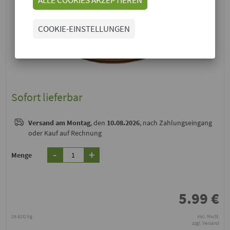
COOKIE-EINSTELLUNGEN
Sofort lieferbar
Versand
am Montag
, den
10.08.2026
, nach Zahlungseingang
oder Kauf auf Rechnung
-
+
Menge
5.99
€
26.62€/kg
inkl. MwSt.
zzgl. Versand