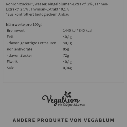
Rohrohrzucker*, Wasser, Ringelblumen-Extrakt* 2%, Tannen-
Extrakt* 2,5%, Thymian-Extrakt* 0,1%
*aus kontrolliert biologischem Anbau
Nährwerte pro 100g:
Brennwert
1440 kJ / 340 kcal
Fett
<0,1g
- davon gesättigte Fettsäuren
<0,1g
Kohlenhydrate
85g
- davon Zucker
72g
Eiweiß
<0,1g
Salz
0,04g
ANDERE PRODUKTE VON VEGABLUM