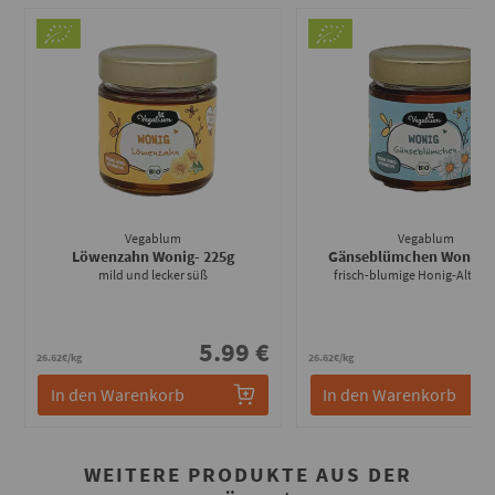
Vegablum
Vegablum
Löwenzahn Wonig
- 225g
Gänseblümchen Wonig
-
mild und lecker süß
frisch-blumige Honig-Alterna
5.99 €
5
26.62€/kg
26.62€/kg
In den Warenkorb
In den Warenkorb
WEITERE PRODUKTE AUS DER