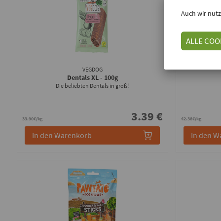
Auch wir nutz
ALLE COO
VEGDOG
Dentals XL
- 100g
Die beliebten Dentals in groß!
3.39 €
33.90€/kg
42.38€/kg
In den Warenkorb
In den W