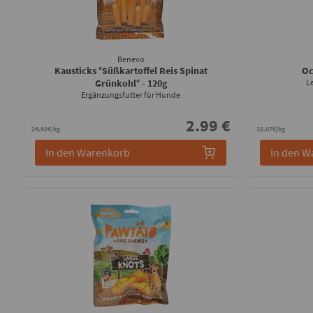
Benevo
Kausticks °Süßkartoffel Reis Spinat
Oc
Grünkohl°
- 120g
Le
Ergänzungsfutter für Hunde
2.99 €
24.92€/kg
32.07€/kg
In den Warenkorb
In den W