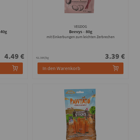
VEGDOG
140g
Beevys
- 80g
mit Einkerbungen zum leichten Zerbrechen
4.49 €
3.39 €
42.38€/kg
In den Warenkorb