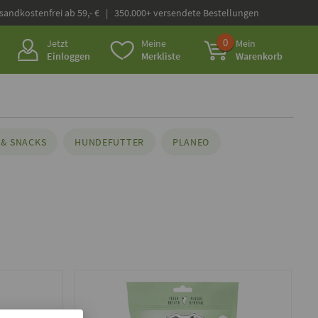
rsandkostenfrei ab 59,- € | 350.000+ versendete Bestellungen
0
Jetzt
Meine
Mein
Einloggen
Merkliste
Warenkorb
& SNACKS
HUNDEFUTTER
PLANEO