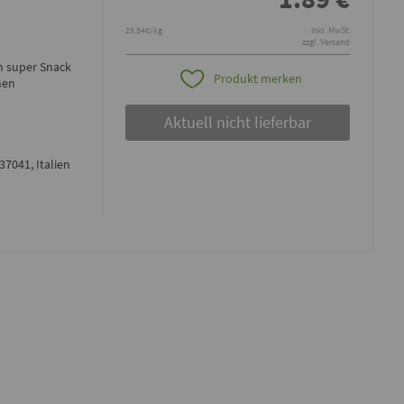
25.54€/kg
inkl. MwSt.
zzgl. Versand
n super Snack
Produkt merken
hen
Aktuell nicht lieferbar
37041, Italien