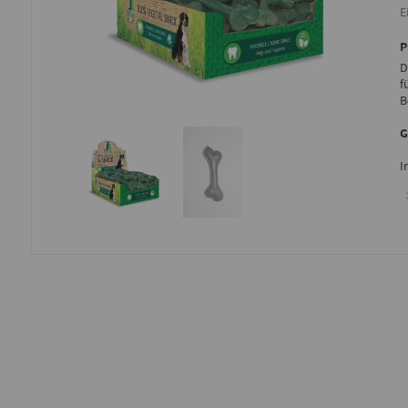
E
D
f
B
G
I