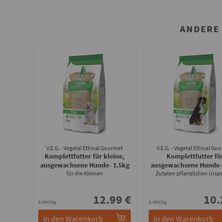
ANDERE 
V.E.G. - Vegetal Ethical Gourmet
V.E.G. - Vegetal Ethical Go
Komplettfutter für kleine,
Komplettfutter fü
ausgewachsene Hunde
- 1.5kg
ausgewachsene Hunde
für die Kleinen
Zutaten pflanzlichen Ursp
12.99 €
10.
8.66€/kg
6.86€/kg
In den Warenkorb
In den Warenkorb