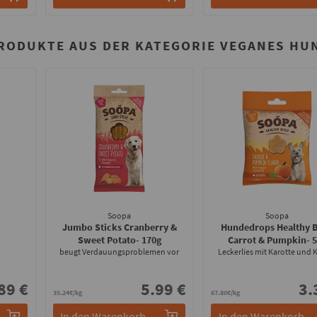
PRODUKTE AUS DER KATEGORIE VEGANES HU
Soopa
Soopa
Jumbo Sticks Cranberry &
Hundedrops Healthy B
Sweet Potato
- 170g
Carrot & Pumpkin
- 
beugt Verdauungsproblemen vor
Leckerlies mit Karotte und 
89 €
5.99 €
3.
35.24€/kg
67.80€/kg
In den Warenkorb
In den Warenkorb