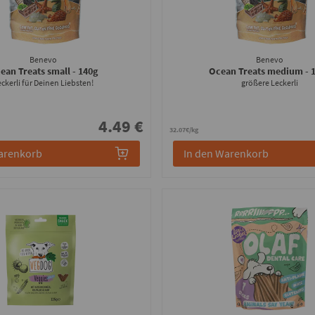
Benevo
Benevo
ean Treats small
- 140g
Ocean Treats medium
- 
ckerli für Deinen Liebsten!
größere Leckerli
4.49 €
32.07€/kg
arenkorb
In den Warenkorb