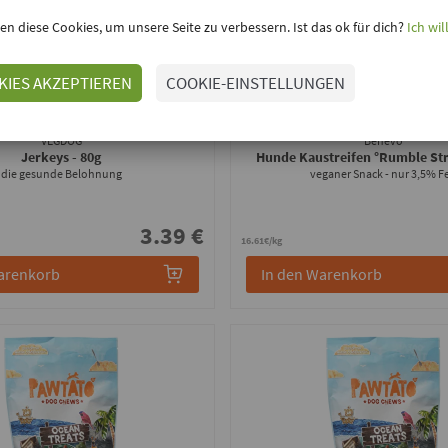
en diese Cookies, um unsere Seite zu verbessern. Ist das ok für dich?
Ich wil
KIES AKZEPTIEREN
COOKIE-EINSTELLUNGEN
VEGDOG
Benevo
Jerkeys
- 80g
Hunde Kaustreifen °Rumble St
die gesunde Belohnung
veganer Snack - nur 3,5% Fe
3.39 €
16.61€/kg
arenkorb
In den Warenkorb