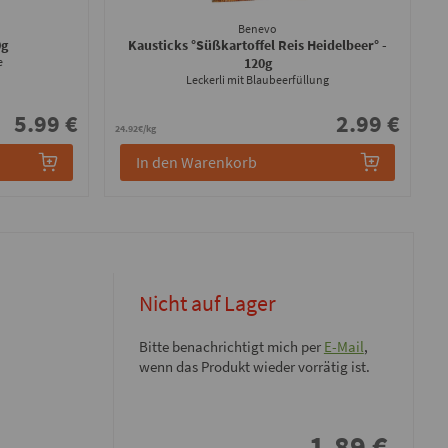
Benevo
0g
Kausticks °Süßkartoffel Reis Heidelbeer°
-
e
120g
Leckerli mit Blaubeerfüllung
5.99 €
2.99 €
24.92€/kg
In den Warenkorb
Nicht auf Lager
Bitte benachrichtigt mich per
E-Mail
,
wenn das Produkt wieder vorrätig ist.
1.89
€