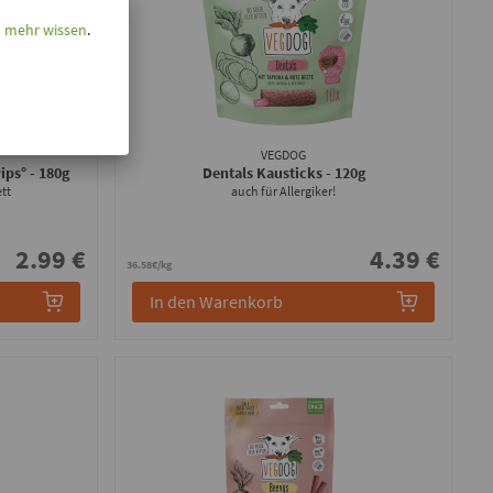
l mehr wissen
.
VEGDOG
rips°
- 180g
Dentals Kausticks
- 120g
tt
auch für Allergiker!
2.99 €
4.39 €
36.58€/kg
In den Warenkorb