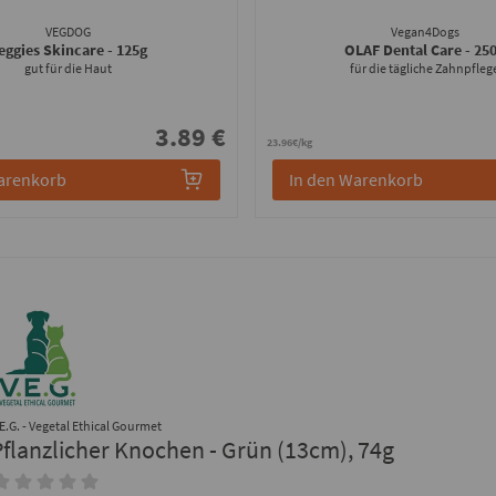
VEGDOG
Vegan4Dogs
eggies Skincare
- 125g
OLAF Dental Care
- 25
gut für die Haut
für die tägliche Zahnpfleg
3.89 €
23.96€/kg
arenkorb
In den Warenkorb
.E.G. - Vegetal Ethical Gourmet
Pflanzlicher Knochen - Grün (13cm), 74g