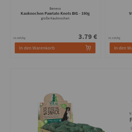
Benevo
Kauknochen Pawtato Knots BIG
- 180g
V
große Kauknochen
3.79 €
21.06€/kg
31.12€/kg
In den Warenkorb
In den W
V