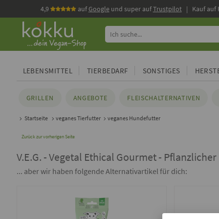
4,9
auf
Google
und super auf
Trustpilot
| Kauf auf
LEBENSMITTEL
TIERBEDARF
SONSTIGES
HERSTE
GRILLEN
ANGEBOTE
FLEISCHALTERNATIVEN
Startseite
veganes Tierfutter
veganes Hundefutter
Zurück zur vorherigen Seite
V.E.G. - Vegetal Ethical Gourmet - Pflanzlicher
... aber wir haben folgende Alternativartikel für dich: