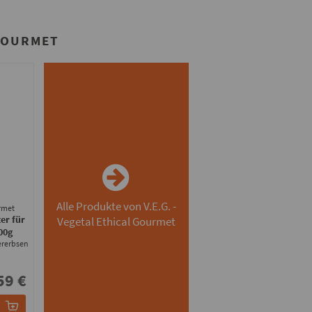
 GOURMET
Alle Produkte von V.E.G. -
urmet
er für
Vegetal Ethical Gourmet
00g
ererbsen
59 €