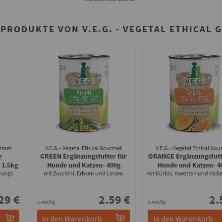
PRODUKTE VON V.E.G. - VEGETAL ETHICAL
urmet
V.E.G. - Vegetal Ethical Gourmet
V.E.G. - Vegetal Ethical Go
r
GREEN Ergänzungsfutter für
ORANGE Ergänzungsfutt
- 1.5kg
Hunde und Katzen
- 400g
Hunde und Katzen
- 4
rungs
mit Zucchini, Erbsen und Linsen
mit Kürbis, Karotten und Kich
29 €
2.59 €
2.
6.48€/kg
6.48€/kg
In den Warenkorb
In den Warenkorb