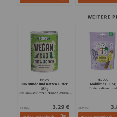
WEITERE 
Benevo
VEGDOG
Duo Hunde und Katzen Futter
-
Mobilities
- 115g
354g
für den aktiven Hund
Premium Nassfutter für Hunde UND Katzen
3.29 €
3.
9.29€/kg
33.83€/kg
In den Warenkorb
In den Warenkorb