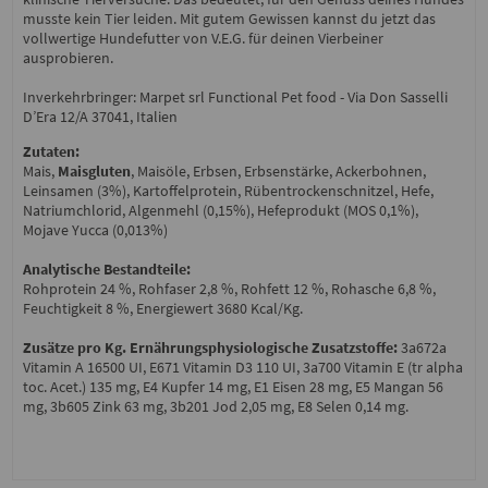
musste kein Tier leiden. Mit gutem Gewissen kannst du jetzt das
vollwertige Hundefutter von V.E.G. für deinen Vierbeiner
ausprobieren.
Inverkehrbringer: Marpet srl Functional Pet food - Via Don Sasselli
D’Era 12/A 37041, Italien
Zutaten:
Mais,
Maisgluten
, Maisöle, Erbsen, Erbsenstärke, Ackerbohnen,
Leinsamen (3%), Kartoffelprotein, Rübentrockenschnitzel, Hefe,
Natriumchlorid, Algenmehl (0,15%), Hefeprodukt (MOS 0,1%),
Mojave Yucca (0,013%)
Analytische Bestandteile:
Rohprotein 24 %, Rohfaser 2,8 %, Rohfett 12 %, Rohasche 6,8 %,
Feuchtigkeit 8 %, Energiewert 3680 Kcal/Kg.
Zusätze pro Kg. Ernährungsphysiologische Zusatzstoffe:
3a672a
Vitamin A 16500 UI, E671 Vitamin D3 110 UI, 3a700 Vitamin E (tr alpha
toc. Acet.) 135 mg, E4 Kupfer 14 mg, E1 Eisen 28 mg, E5 Mangan 56
mg, 3b605 Zink 63 mg, 3b201 Jod 2,05 mg, E8 Selen 0,14 mg.