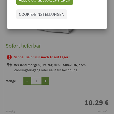
COOKIE-EINSTELLUNGEN
Sofort lieferbar
Schnell sein: Nur noch 10 auf Lager!
Versand
morgen, Freitag
, den
07.08.2026
, nach
Zahlungseingang oder Kauf auf Rechnung
-
+
Menge
10.29
€
6.86€/kg
inkl. MwSt.