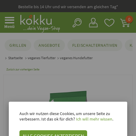
Bestelle bis 14 Uhr und wir versenden am gleichen Tag*
0
Menü
GRILLEN
ANGEBOTE
FLEISCHALTERNATIVEN
KÄ
Startseite
veganes Tierfutter
veganes Hundefutter
Zurück zur vorherigen Seite
Auch wir nutzen diese Cookies, um unsere Seite zu
verbessern. Ist das ok für dich?
Ich will mehr wissen
.
ALLE COOKIES AKZEPTIEREN