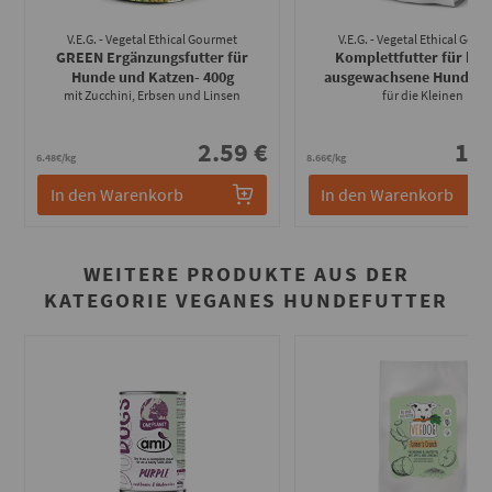
V.E.G. - Vegetal Ethical Gourmet
V.E.G. - Vegetal Ethical Gou
GREEN Ergänzungsfutter für
Komplettfutter für klei
Hunde und Katzen
- 400g
ausgewachsene Hunde
- 
mit Zucchini, Erbsen und Linsen
für die Kleinen
2.59 €
12.
6.48€/kg
8.66€/kg
In den Warenkorb
In den Warenkorb
WEITERE PRODUKTE AUS DER
KATEGORIE VEGANES HUNDEFUTTER