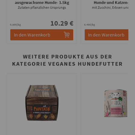
ausgewachsene Hunde
- 1.5kg
Hunde und Katzen
- 40
Zutaten pflanzlichen Ursprungs
mit Zucchini, Erbsen und Li
10.29 €
2
6.86€/kg
6.48€/kg
In den Warenkorb
In den Warenkorb
WEITERE PRODUKTE AUS DER
KATEGORIE VEGANES HUNDEFUTTER