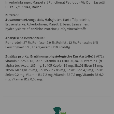
Inverkehrbringer: Marpet srl Functional Pet food - Via Don Sasselli
D’Era 12/A 37041, Italien
Zutaten:
Zusammensetzung:
Mais,
Maisgluten
, Kartoffelproteine,
Erbsenstärke, Ackerbohnen, Maisöl, Erbsen, Leinsamen,
hydrolysierte pflanzliche Proteine, Hefe, Mineralstoffe.
Analytische Bestandteile:
Rohprotein 27 %, Rohfaser 2,9 %, Rohfett 12 %, Rohasche 6 %,
Feuchtigkeit 8 %, Energiewert 3710 Kcal/Kg
Zusätze pro Kg. Ernährungsphysiologische Zusatzstoffe:
3a672a
Vitamin A 22500 UI, 3a671 Vitamin D3 1500 UI, 3a700 Vitamin E (tr
alpha toc. Acet.) 185 mg, 3b405 Kupfer 19 mg, 3b101 Eisen 38 mg,
3b502 Mangan 76 mg, 3b605 Zink 86 mg, 3b201 Jod 4,0 mg, 3b801
Selen 0,2 mg, Vitamin B1 7,2 mg, Vitamin B2 7,2 mg, Vitamin B6 6,0
mg, Vitamin B12 0,05 mg.