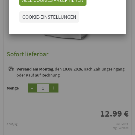
COOKIE-EINSTELLUNGEN
Sofort lieferbar
Versand
am Montag
, den
10.08.2026
, nach Zahlungseingang
oder Kauf auf Rechnung
-
+
Menge
12.99
€
8.66€/kg
inkl. MwSt.
zzgl. Versand