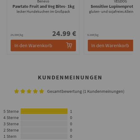
Benevo
VEGDOG
Pawtato Fruit and Veg Bites
- 1kg
Sensitive Lupinenprotein
lecker Hundekuchen im Großpack
gluten- und sojafreies Alleinfutt
24.99 €
3
24.99€/kg
9.98€/kg
In den Warenkorb
In den Warenkorb
KUNDENMEINUNGEN
Gesamtbewertung (1 Kundenmeinungen)
5 Sterne
1
4 Sterne
0
3 Sterne
0
2 Sterne
0
1 Stern
0