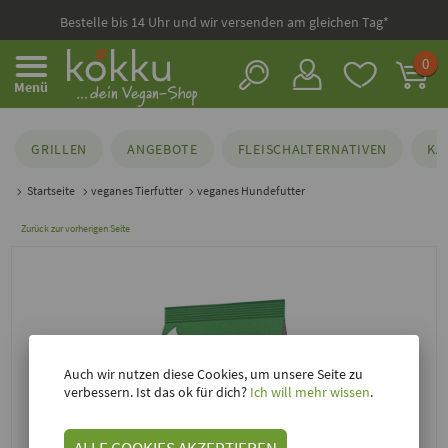
Bestelle bis 14 Uhr und wir versenden am gleichen Tag*
0
Menü
GRILLEN
ANGEBOTE
FLEISCHALTERNATIVEN
KÄ
Startseite
veganes Tierfutter
veganes Hundefutter
Zurück zur vorherigen Seite
Auch wir nutzen diese Cookies, um unsere Seite zu
verbessern. Ist das ok für dich?
Ich will mehr wissen
.
ALLE COOKIES AKZEPTIEREN