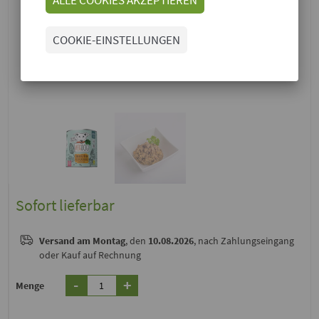
COOKIE-EINSTELLUNGEN
Sofort lieferbar
Versand
am Montag
, den
10.08.2026
, nach Zahlungseingang
oder Kauf auf Rechnung
-
+
Menge