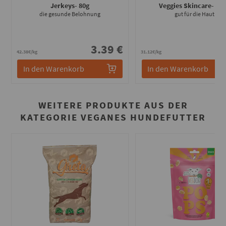
Jerkeys
- 80g
Veggies Skincare
- 12
die gesunde Belohnung
gut für die Haut
3.39 €
3
42.38€/kg
31.12€/kg
In den Warenkorb
In den Warenkorb
WEITERE PRODUKTE AUS DER
KATEGORIE VEGANES HUNDEFUTTER