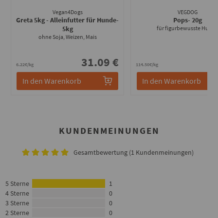
Vegan4Dogs
VEGDOG
Greta 5kg - Alleinfutter für Hunde
-
Pops
- 20g
5kg
für figurbewusste Hund
ohne Soja, Weizen, Mais
31.09 €
2
6.22€/kg
114.50€/kg
In den Warenkorb
In den Warenkorb
KUNDENMEINUNGEN
Gesamtbewertung (1 Kundenmeinungen)
5 Sterne
1
4 Sterne
0
3 Sterne
0
2 Sterne
0