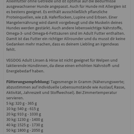
Alleinfutter ohne Getreide und ist optimal auf die Bedürfnisse
ausgewachsener Hunde angepasst. Auch für Hunde mit Allergien ist
es bestens geeignet. Es enthält ausschließlich pflanzliche
Proteinquellen, wie z.B. Haferflocken, Lupine und Erbsen. Einer
Mangelernährung wird damit vorgebeugt und die Muskeln deines
Hundes werden gestärkt. Auch andere lebenswichtige Nährstoffe,
Omega-3- und Omega-6-Fettsäuren sind im Adult Futter enthalten.
Damit ist das Futter ein richtiger Allrounder und du musst dir keine
Gedanken mehr machen, dass es deinem Liebling an irgendwas
fehlt.
VEGDOG Adult Linsen & Hirse ist nicht geeignet für Welpen und
laktierende Hündinnen, da diese einen erhöhten Nährstoff- und
Energiebedarf haben.
Fütterungsempfehlung:
Tagesmenge in Gramm (Näherungswerte;
abzustimmen auf individuelle Lebensumstände wie Auslauf, Rasse,
Aktivität, Jahreszeit und Stoffwechsel). Bei Zimmertemperatur
servieren.
5 kg: 320 g - 365 g
10 kg: 540 g - 615 g
20 kg: 910 g - 1030 g
30 kg: 1230 g - 1400 g
40 kg: 1525 g - 1730 g
50 kg: 1800 g - 2050 g