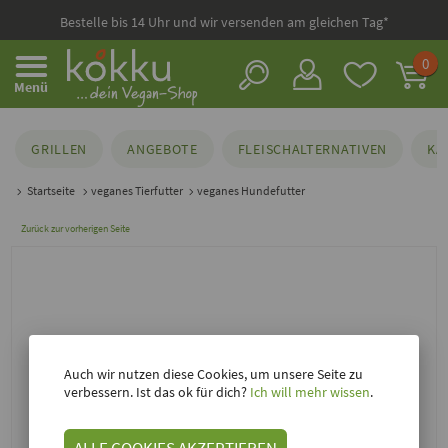
Bestelle bis 14 Uhr und wir versenden am gleichen Tag*
0
Menü
GRILLEN
ANGEBOTE
FLEISCHALTERNATIVEN
KÄ
Startseite
veganes Tierfutter
veganes Hundefutter
Zurück zur vorherigen Seite
Auch wir nutzen diese Cookies, um unsere Seite zu
verbessern. Ist das ok für dich?
Ich will mehr wissen
.
ALLE COOKIES AKZEPTIEREN