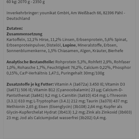
60 kg: 2070 g - 2350 g
Inverkehrbringer: younikat GmbH, Am Weißbach 66, 82396 Pähl -
Deutschland
Zutaten:
Zusammensetzung
Kartoffeln, 12,1% Hirse, 11,2% Linsen, Erbsenprotein, 5,6% Spinat,
Erbsenproteinpulver, Distelöl,
Lupine
, Mineralstoffe, Erbsen,
Sonnenblumenkerne, 1,5% Chiasamen, Algen, Kräuter, Bierhefe
Analytische Bestandteile:
Rohprotein 5,3%, Rohfett 2,9%, Rohfaser
1,0%, Rohasche 1,7%, Feuchtigkeit 76,2%, Calcium 0,22%, Phosphor
0,15%, Ca:P-Verhältnis 1,47:1, Puringehalt 30mg/100g
Zusatzstoffe je kg Futter:
Vitamin A (3a672a) 3.450 IE; Vitamin D3
(3a671) 506 IE; Vitamin B12 (Cyanocobalamin) 23 µg; Calcium-D-
Pantothenat (3a841) 9,2 mg; L-Carnitin (3a910) 414 mg; L-Threonin
(3.3.1) 610 mg; L-Tryptophan (3.4.1) 212 mg; Taurin (3a370) 437 mg;
Methionin 2,65 g; Eisen (Eisenglycin) (3b108) 2,64 mg; Kupfer als
Glycin-Kupferchelat Hydrat (3b413) 1,2 mg; Zink als Zinkoxid (3b603)
23 mg; Jod als Calciumjodat wasserfrei (3b202) 0,4 mg.