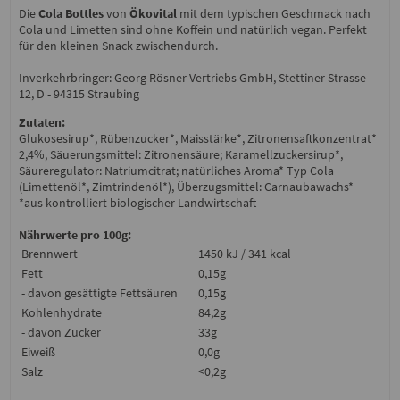
Die
Cola Bottles
von
Ökovital
mit dem typischen Geschmack nach
Cola und Limetten sind ohne Koffein und natürlich vegan. Perfekt
für den kleinen Snack zwischendurch.
Inverkehrbringer: Georg Rösner Vertriebs GmbH, Stettiner Strasse
12, D - 94315 Straubing
Zutaten:
Glukosesirup*, Rübenzucker*, Maisstärke*, Zitronensaftkonzentrat*
2,4%, Säuerungsmittel: Zitronensäure; Karamellzuckersirup*,
Säureregulator: Natriumcitrat; natürliches Aroma* Typ Cola
(Limettenöl*, Zimtrindenöl*), Überzugsmittel: Carnaubawachs*
*aus kontrolliert biologischer Landwirtschaft
Nährwerte pro 100g:
Brennwert
1450 kJ / 341 kcal
Fett
0,15g
- davon gesättigte Fettsäuren
0,15g
Kohlenhydrate
84,2g
- davon Zucker
33g
Eiweiß
0,0g
Salz
<0,2g