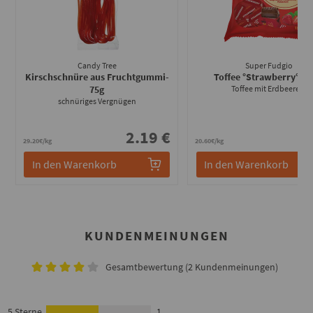
Candy Tree
Super Fudgio
Kirschschnüre aus Fruchtgummi
-
Toffee °Strawberry°
- 1
75g
Toffee mit Erdbeeren!
schnüriges Vergnügen
2.19 €
3
29.20€/kg
20.60€/kg
In den Warenkorb
In den Warenkorb
KUNDENMEINUNGEN
Gesamtbewertung (2 Kundenmeinungen)
5 Sterne
1