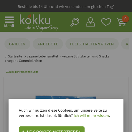
Bestelle bis 14 Uhr und wir versenden am gleichen Tag*
0
Menü
GRILLEN
ANGEBOTE
FLEISCHALTERNATIVEN
KÄ
Startseite
vegane Lebensmittel
vegane Süßigkeiten und Snacks
vegane Gummibärchen
Zurück zur vorherigen Seite
Auch wir nutzen diese Cookies, um unsere Seite zu
verbessern. Ist das ok für dich?
Ich will mehr wissen
.
ALLE COOKIES AKZEPTIEREN