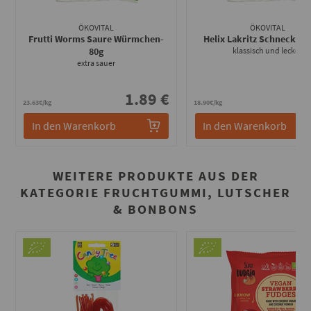
ÖKOVITAL
ÖKOVITAL
Frutti Worms Saure Würmchen
-
Helix Lakritz Schnecken
-
80g
klassisch und lecker
extra sauer
1.89 €
1
23.63€/kg
18.90€/kg
In den Warenkorb
In den Warenkorb
WEITERE PRODUKTE AUS DER
KATEGORIE FRUCHTGUMMI, LUTSCHER
& BONBONS