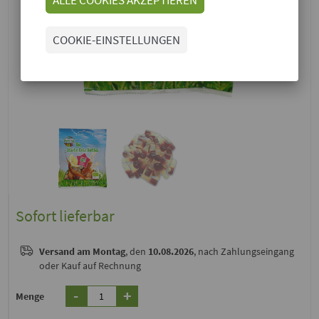
COOKIE-EINSTELLUNGEN
Sofort lieferbar
Versand
am Montag
, den
10.08.2026
, nach Zahlungseingang
oder Kauf auf Rechnung
-
+
Menge