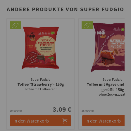
ANDERE PRODUKTE VON SUPER FUDGIO
Super Fudgio
Super Fudgio
Toffee °Strawberry°
- 150g
Toffee mit Agave und Dat
Toffee mit Erdbeeren!
gesüßt
- 150g
ohne Zuckerzusatz
3.09 €
3
20.60€/kg
25.93€/kg
In den Warenkorb
In den Warenkorb