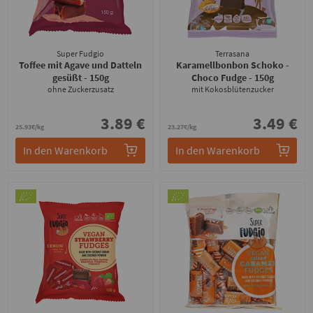
Super Fudgio
Terrasana
Toffee mit Agave und Datteln
Karamellbonbon Schoko -
gesüßt
- 150g
Choco Fudge
- 150g
ohne Zuckerzusatz
mit Kokosblütenzucker
3.89 €
3.49 €
25.93€/kg
23.27€/kg
In den Warenkorb
In den Warenkorb