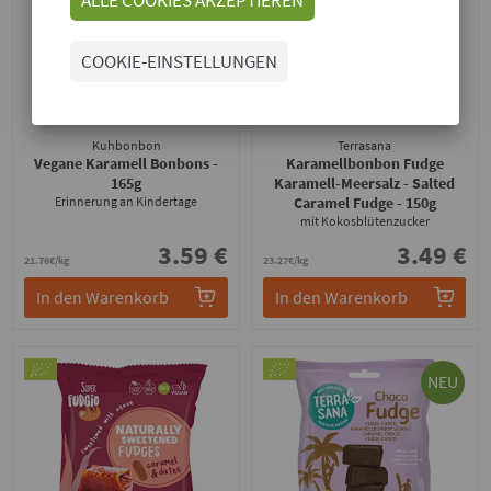
COOKIE-EINSTELLUNGEN
Kuhbonbon
Terrasana
Vegane Karamell Bonbons
-
Karamellbonbon Fudge
165g
Karamell-Meersalz - Salted
Erinnerung an Kindertage
Caramel Fudge
- 150g
mit Kokosblütenzucker
3.59 €
3.49 €
21.76€/kg
23.27€/kg
In den Warenkorb
In den Warenkorb
NEU