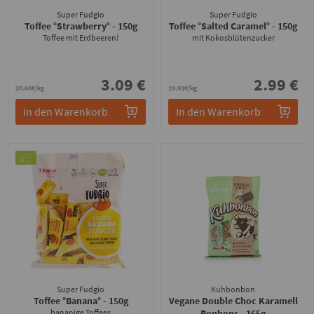
Super Fudgio
Super Fudgio
Toffee °Strawberry°
- 150g
Toffee °Salted Caramel°
- 150g
Toffee mit Erdbeeren!
mit Kokosblütenzucker
3.09 €
2.99 €
20.60€/kg
19.93€/kg
In den Warenkorb
In den Warenkorb
Super Fudgio
Kuhbonbon
Toffee °Banana°
- 150g
Vegane Double Choc Karamell
bananige Toffees
Bonbons
- 165g