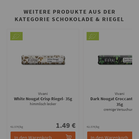
WEITERE PRODUKTE AUS DER
KATEGORIE SCHOKOLADE & RIEGEL
Vivani
Vivani
White Nougat Crisp Riegel
- 35g
Dark Nougat Croccante R
himmlisch lecker
35g
cremige Versuchung
1.49 €
1
42.57€/kg
42.57€/kg
In den Warenkorb
In den Warenkorb