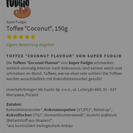
Super Fudgio
Toffee °Coconut°, 150g
Eigene Bewertung abgeben
TOFFEE °COCONUT FLAVOUR° VON SUPER FUDGIO
Die
Toffees °Coconut Flavour°
von
Super Fudgio
schmecken
wirklich einmalig intensiv nach Kokosnuss, sind extrem weich und
schmelzen im Mund. Toffees, wie sie eben sein sollten! Die Toffees
werden ausschließlich mit Kokosblütenzucker gesüßt!
Inverkehrbringer: Me Gusto Sp. z o.o., ul. Loteryjki 46D, 01 - 937
Warszawa, Poland
Zutaten:
Kokosblütenzucker*,
Kokosnusspulver
(17,5%)*, Reissirup*,
Kokosflocken
(7%)*, Sonnenblumeneiweiß*, Gummi arabicum
(Ballaststoff aus Akazien)*.
*aus kontrolliert biologischem Anbau