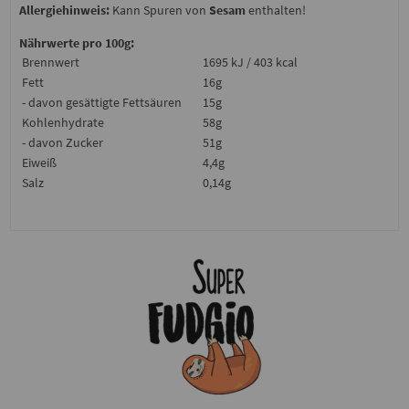
Allergiehinweis:
Kann Spuren von
Sesam
enthalten!
Nährwerte pro 100g:
Brennwert
1695 kJ / 403 kcal
Fett
16g
- davon gesättigte Fettsäuren
15g
Kohlenhydrate
58g
- davon Zucker
51g
Eiweiß
4,4g
Salz
0,14g