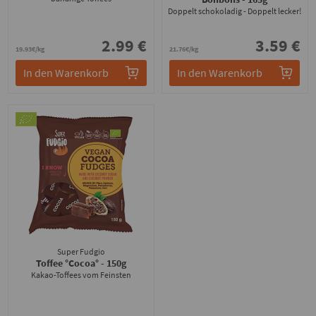
Doppelt schokoladig - Doppelt lecker!
2.99 €
3.59 €
19.93€/kg
21.76€/kg
In den Warenkorb
In den Warenkorb
Super Fudgio
Toffee °Cocoa°
- 150g
Kakao-Toffees vom Feinsten