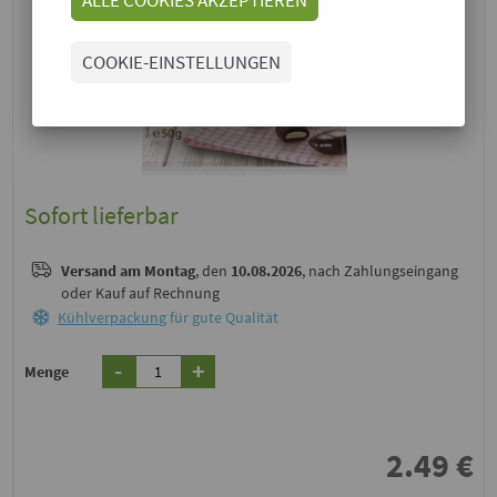
COOKIE-EINSTELLUNGEN
Sofort lieferbar
Versand
am Montag
, den
10.08.2026
, nach Zahlungseingang
oder Kauf auf Rechnung
Kühlverpackung
für gute Qualität
-
+
Menge
2.49
€