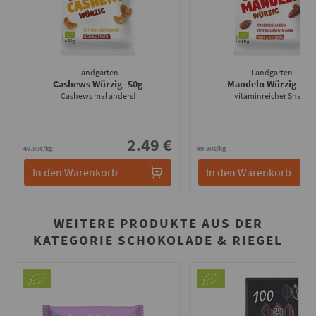
Landgarten
Landgarten
Cashews Würzig
- 50g
Mandeln Würzig
- 50
Cashews mal anders!
vitaminreicher Snack
2.49 €
2
49.80€/kg
49.80€/kg
In den Warenkorb
In den Warenkorb
WEITERE PRODUKTE AUS DER
KATEGORIE SCHOKOLADE & RIEGEL