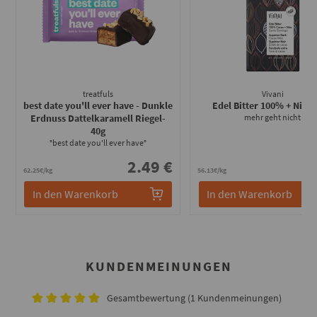
treatfuls
Vivani
best date you'll ever have - Dunkle
Edel Bitter 100% + Nibs
-
Erdnuss Dattelkaramell Riegel
-
mehr geht nicht
40g
°best date you'll ever have°
2.49 €
4
62.25€/kg
56.13€/kg
In den Warenkorb
In den Warenkorb
KUNDENMEINUNGEN
Gesamtbewertung (1 Kundenmeinungen)