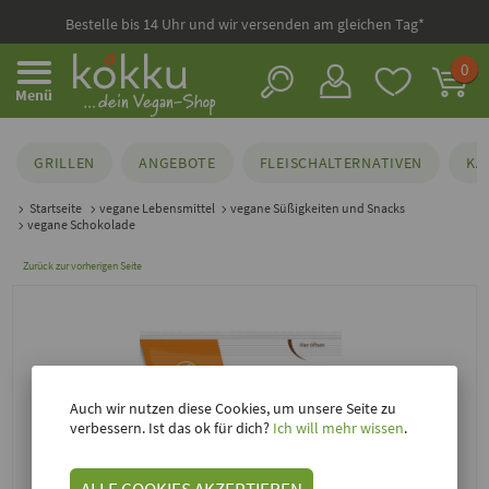
Bestelle bis 14 Uhr und wir versenden am gleichen Tag*
0
Menü
GRILLEN
ANGEBOTE
FLEISCHALTERNATIVEN
KÄ
Startseite
vegane Lebensmittel
vegane Süßigkeiten und Snacks
vegane Schokolade
Zurück zur vorherigen Seite
Auch wir nutzen diese Cookies, um unsere Seite zu
verbessern. Ist das ok für dich?
Ich will mehr wissen
.
ALLE COOKIES AKZEPTIEREN