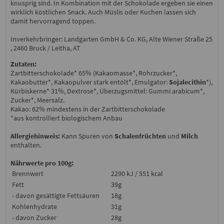
knusprig sind. In Kombination mit der Schokolade ergeben sie einen
wirklich köstlichen Snack. Auch Müslis oder Kuchen lassen sich
damit hervorragend toppen.
Inverkehrbringer: Landgarten GmbH & Co. KG, Alte Wiener Straße 25
, 2460 Bruck / Leitha, AT
Zutaten:
Zartbitterschokolade* 65% (Kakaomasse*, Rohrzucker*,
Kakaobutter*, Kakaopulver stark entölt*, Emulgator:
Sojalecithin
*),
Kürbiskerne* 31%, Dextrose*, Überzugsmittel: Gummi arabicum*,
Zucker*, Meersalz.
Kakao: 62% mindestens in der Zartbitterschokolade
*aus kontrolliert biologischem Anbau
Allergiehinweis:
Kann Spuren von
Schalenfrüchten
und
Milch
enthalten.
Nährwerte pro 100g:
Brennwert
2290 kJ / 551 kcal
Fett
39g
- davon gesättigte Fettsäuren
18g
Kohlenhydrate
31g
- davon Zucker
28g