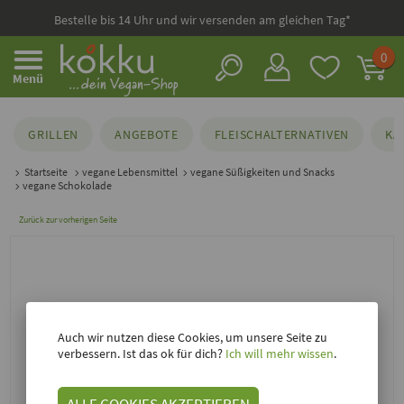
Bestelle bis 14 Uhr und wir versenden am gleichen Tag*
0
Menü
GRILLEN
ANGEBOTE
FLEISCHALTERNATIVEN
KÄ
Startseite
vegane Lebensmittel
vegane Süßigkeiten und Snacks
vegane Schokolade
Zurück zur vorherigen Seite
Auch wir nutzen diese Cookies, um unsere Seite zu
verbessern. Ist das ok für dich?
Ich will mehr wissen
.
ALLE COOKIES AKZEPTIEREN