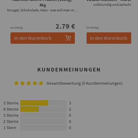
46g
vollmundig und zartschmel
Nougat, Schokolade, Keks - was will man mehr?
2.79 €
5
60.65€/kg
54.90€/kg
In den Warenkorb
In den Warenkorb
KUNDENMEINUNGEN
Gesamtbewertung (5 Kundenmeinungen)
5 Sterne
3
4 Sterne
2
3 Sterne
0
2 Sterne
0
1 Stern
0