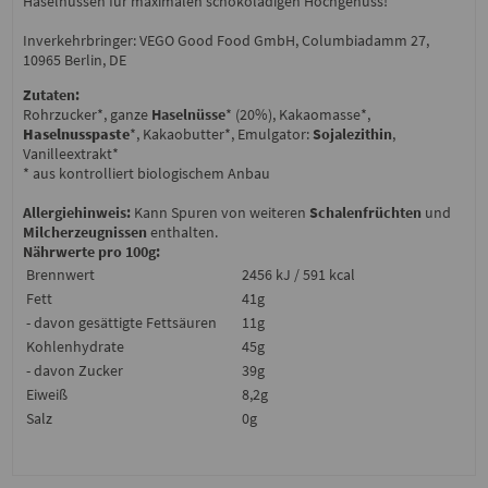
Haselnüssen für maximalen schokoladigen Hochgenuss!
Inverkehrbringer: VEGO Good Food GmbH, Columbiadamm 27,
10965 Berlin, DE
Zutaten:
Rohrzucker*, ganze
Haselnüsse
* (20%), Kakaomasse*,
Haselnusspaste
*, Kakaobutter*, Emulgator:
Sojalezithin
,
Vanilleextrakt*
* aus kontrolliert biologischem Anbau
Allergiehinweis:
Kann Spuren von weiteren
Schalenfrüchten
und
Milcherzeugnissen
enthalten.
Nährwerte pro 100g:
Brennwert
2456 kJ / 591 kcal
Fett
41g
- davon gesättigte Fettsäuren
11g
Kohlenhydrate
45g
- davon Zucker
39g
Eiweiß
8,2g
Salz
0g