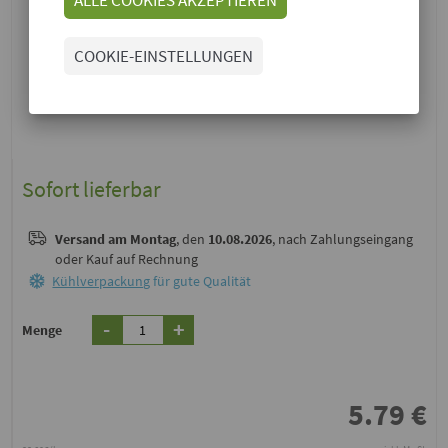
COOKIE-EINSTELLUNGEN
Sofort lieferbar
Versand
am Montag
, den
10.08.2026
, nach Zahlungseingang
oder Kauf auf Rechnung
Kühlverpackung
für gute Qualität
-
+
Menge
5.79
€