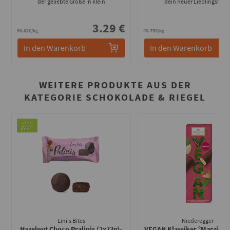
der geliebte Große in klein
dein neuer Lieblingsriege
3.29 €
1
50.62€/kg
49.75€/kg
In den Warenkorb
In den Warenkorb
WEITERE PRODUKTE AUS DER
KATEGORIE SCHOKOLADE & RIEGEL
Lini's Bites
Niederegger
Hazelnut Choco Pralinis (2x23g)
-
VEGAN Klassiker °Marzipan