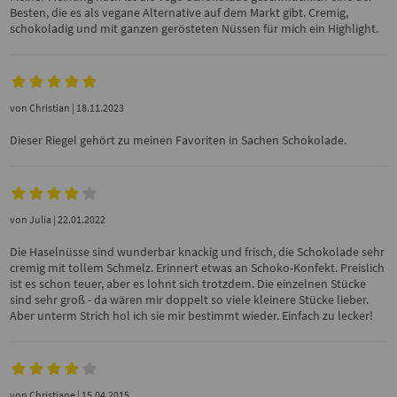
Besten, die es als vegane Alternative auf dem Markt gibt. Cremig,
schokoladig und mit ganzen gerösteten Nüssen für mich ein Highlight.
von
Christian
| 18.11.2023
Dieser Riegel gehört zu meinen Favoriten in Sachen Schokolade.
von
Julia
| 22.01.2022
Die Haselnüsse sind wunderbar knackig und frisch, die Schokolade sehr
cremig mit tollem Schmelz. Erinnert etwas an Schoko-Konfekt. Preislich
ist es schon teuer, aber es lohnt sich trotzdem. Die einzelnen Stücke
sind sehr groß - da wären mir doppelt so viele kleinere Stücke lieber.
Aber unterm Strich hol ich sie mir bestimmt wieder. Einfach zu lecker!
von
Christiane
| 15.04.2015