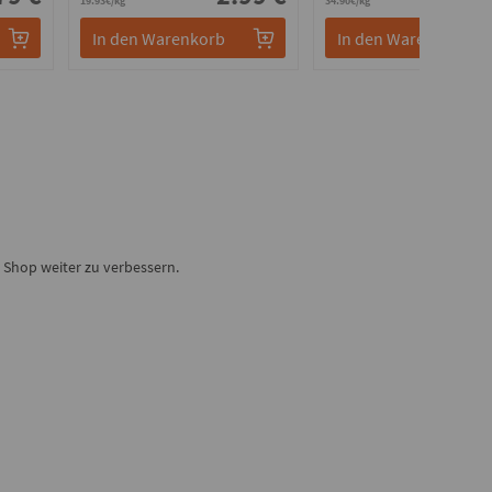
19.93€/kg
34.90€/kg
In den Warenkorb
In den Warenkorb
Shop weiter zu verbessern.