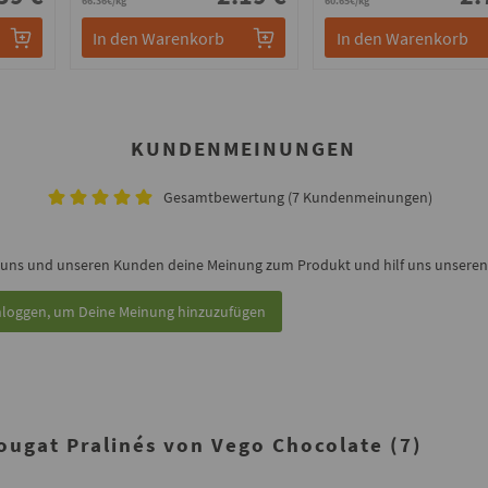
66.36€/kg
60.65€/kg
In den Warenkorb
In den Warenkorb
KUNDENMEINUNGEN
Gesamtbewertung (7 Kundenmeinungen)
 uns und unseren Kunden deine Meinung zum Produkt und hilf uns unseren 
nloggen, um Deine Meinung hinzuzufügen
gat Pralinés von Vego Chocolate (7)