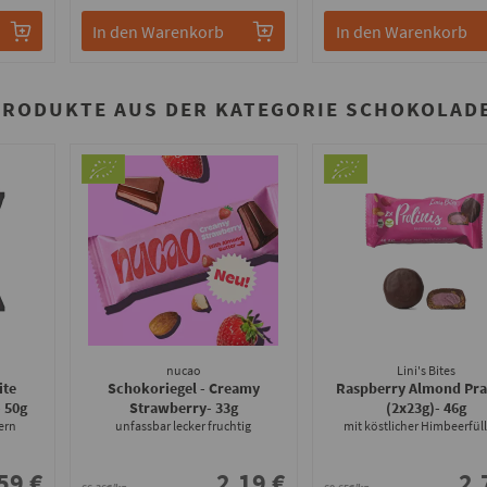
In den Warenkorb
In den Warenkorb
PRODUKTE AUS DER KATEGORIE SCHOKOLADE
nucao
Lini's Bites
ite
Schokoriegel - Creamy
Raspberry Almond Pral
- 50g
Strawberry
- 33g
(2x23g)
- 46g
ern
unfassbar lecker fruchtig
mit köstlicher Himbeerfül
59 €
2.19 €
2.