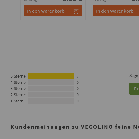
66.36€/kg
71.80€/kg
In den Warenkorb
In den Warenkorb
Sage
5 Sterne
7
4 Sterne
0
3 Sterne
0
Ei
2 Sterne
0
1 Stern
0
Kundenmeinungen zu VEGOLINO feine Nou