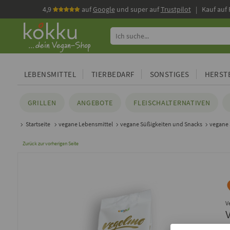
4,9
auf
Google
und super auf
Trustpilot
| Kauf auf
LEBENSMITTEL
TIERBEDARF
SONSTIGES
HERSTE
GRILLEN
ANGEBOTE
FLEISCHALTERNATIVEN
Startseite
vegane Lebensmittel
vegane Süßigkeiten und Snacks
vegane
Zurück zur vorherigen Seite
V