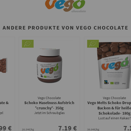
ANDERE PRODUKTE VON VEGO CHOCOLATE
Vego Chocolate
Vego Chocolate
ate &
Schoko Haselnuss Aufstrich
Vego Melts Schoko Dro
°crunchy°
- 350g
Backen & für heiß
gel
Jetzt im Schraubglas
Schokolade
- 180g
Lust auf einen Kakao?
99 €
7.19 €
7.
20.54€/kg
39.94€/kg