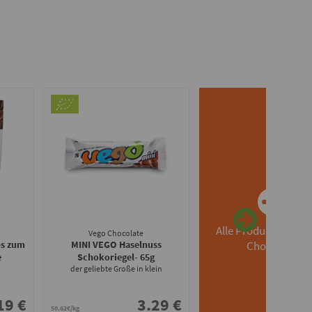
Alle Produkte von 
Vego Chocolate
ps zum
MINI VEGO Haselnuss
Chocolate
e
Schokoriegel
- 65g
der geliebte Große in klein
19 €
3.29 €
50.62€/kg