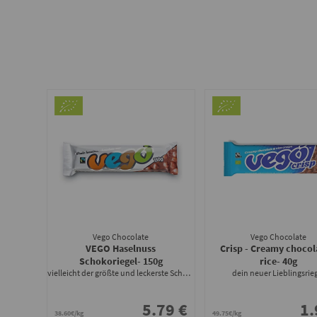
Vego Chocolate
Vego Chocolate
VEGO Haselnuss
Crisp - Creamy chocol
Schokoriegel
- 150g
rice
- 40g
vielleicht der größte und leckerste Schokoriegel der Welt!
dein neuer Lieblingsrie
5.79 €
1.
38.60€/kg
49.75€/kg