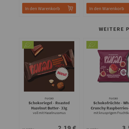
In den Warenkorb
In den Warenkorb
WEITERE 
nucao
nucao
Schokoriegel - Roasted
Schokofrüchte - Wh
Hazelnut Butter
- 33g
Crunchy Raspberries
voll mit Haselnussmus
mit knusprigem Fruchtk
2.19 €
3.