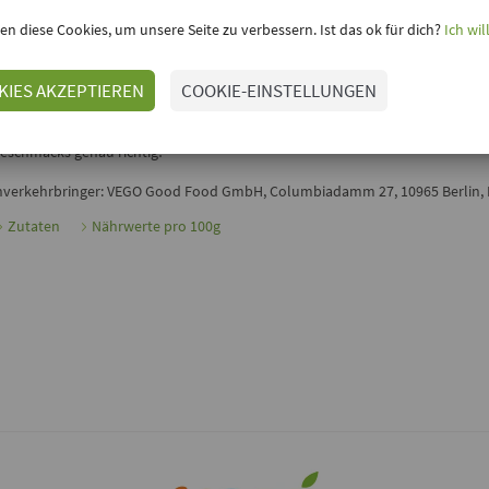
inloggen, um Deine Meinung hinzuzufügen
en diese Cookies, um unsere Seite zu verbessern. Ist das ok für dich?
Ich wil
VEGOLINO FEINE NOUGAT PRALINÉS VON VEGO CHOCOLAT
KIES AKZEPTIEREN
COOKIE-EINSTELLUNGEN
it den
VEGOLINO Nougatprálines
haben
Vego Chocolate
einen richtig gro
elandet! Die leckeren und einzeln verpackten Prálines sind natürlich vegan
ichtig gut im Mund und sind dabei nicht zu süß. Für Freunde des etwas her
eschmacks genau richtig!
nverkehrbringer: VEGO Good Food GmbH, Columbiadamm 27, 10965 Berlin,
Zutaten
Nährwerte pro 100g