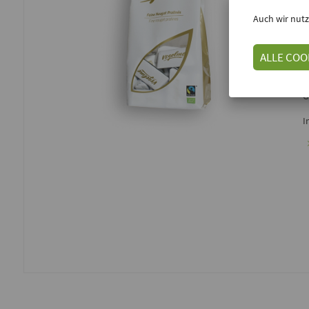
E
Auch wir nutz
ALLE COO
M
g
r
G
I