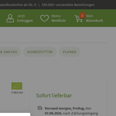
rsandkostenfrei ab 59,- € | 350.000+ versendete Bestellungen
0
Jetzt
Meine
Mein
Einloggen
Merkliste
Warenkorb
& SNACKS
HUNDEFUTTER
PLANEO
IT-BIO-014
Sofort lieferbar
Versand
morgen, Freitag
, den
07.08.2026
, nach Zahlungseingang