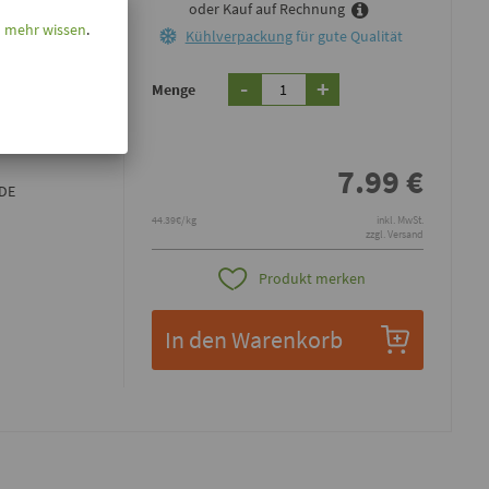
oder Kauf auf Rechnung
l mehr wissen
.
Kühlverpackung
für gute Qualität
E
-
+
Menge
ßen Wurf
, schmelzen
beren Nougat-
7.99
€
 DE
44.39€/kg
inkl. MwSt.
zzgl. Versand
Produkt merken
In den Warenkorb