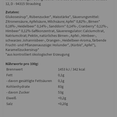
12, D - 94315 Straubing
Zutaten:
Glukosesirup*, Rübenzucker*, Maisstärke*, Säuerungsmittel:
Zitronensäure, Apfelsäure, Milchsäure; Apfel* 0,82%-, Birnen*
0,18%-, Heidelbeer* 0,14%-, Sanddorn* 0,14%-, Cranberry* 0,12%-,
Himbeer* 0,12%-Saftkonzentrat, Säuereregulator: Calciumcitrat,
Natriumcitrat; Pektin, natürliches Birnen-, Apfel-, Himbeer-,
schwarzes Johannisbeer-, Orangen-, Heidelbeer-Aroma, färbende
Frucht- und Pflanzenauszüge: Holunder*, (Kürbis*, Apfel*),
Karamellzuckersirup*
*aus kontrolliert ökologischer Erzeugung
Nährwerte pro 100g:
Brennwert
1453 kJ / 342 kcal
Fett
0,1g
- davon gesättigte Fettsäuren
0,1g
Kohlenhydrate
83g
- davon Zucker
53g
Eiweiß
<0,2g
Salz
<0,20g