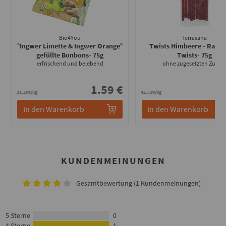
Bio4You
Terrasana
°Ingwer Limette & Ingwer Orange°
Twists Himbeere - Raspb
gefüllte Bonbons
- 75g
Twists
- 75g
erfrischend und belebend
ohne zugesetzten Zucke
1.59 €
3
21.20€/kg
42.53€/kg
In den Warenkorb
In den Warenkorb
KUNDENMEINUNGEN
Gesamtbewertung (1 Kundenmeinungen)
5 Sterne
0
4 Sterne
1