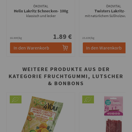
ÖKOVITAL
ÖKOVITAL
Helix Lakritz Schnecken
- 100g
Twisters Lakritz
- 80
klassisch und lecker
mit natürlichem Süßholzwurzel
1.89 €
1
18.90€/kg
23.63€/kg
In den Warenkorb
In den Warenkorb
WEITERE PRODUKTE AUS DER
KATEGORIE FRUCHTGUMMI, LUTSCHER
& BONBONS