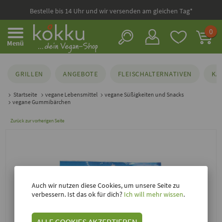
Bestelle bis 14 Uhr und wir versenden am gleichen Tag*
0
Menü
GRILLEN
ANGEBOTE
FLEISCHALTERNATIVEN
KÄ
Startseite
vegane Lebensmittel
vegane Süßigkeiten und Snacks
vegane Gummibärchen
Zurück zur vorherigen Seite
Auch wir nutzen diese Cookies, um unsere Seite zu
verbessern. Ist das ok für dich?
Ich will mehr wissen
.
ALLE COOKIES AKZEPTIEREN