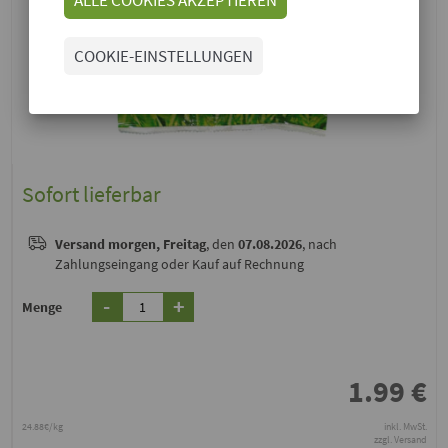
COOKIE-EINSTELLUNGEN
Sofort lieferbar
Versand
morgen, Freitag
, den
07.08.2026
, nach
Zahlungseingang oder Kauf auf Rechnung
-
+
Menge
1.99
€
24.88€/kg
inkl. MwSt.
zzgl. Versand